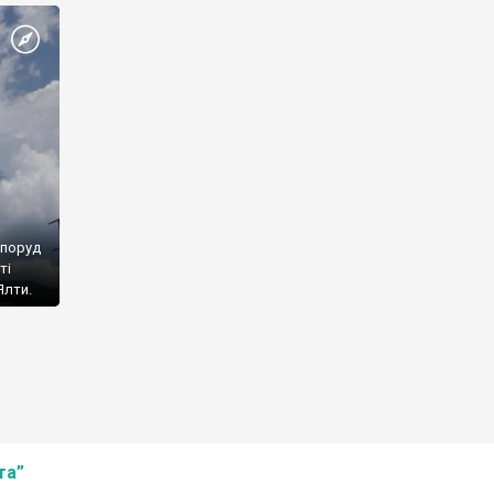
споруд
ті
Ялти.
та”