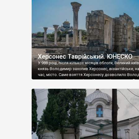
музею «Новгородський музей-заповідник» сотні арт
візантійської доби. Раритети викрадені з фондів об’
культурної спадщини ЮНЕСКО «Херсонеса Таврійсько
Офіційно – на виставку «Золото Візантії», але експер
влада в Україні вважають це лише […]
Херсонес Таврійський. ЮНЕСКО
У 988 році, після кількох місяців облоги, Великий киї
князь Володимир захопив Херсонес, візантійське, на
час, місто. Саме взяття Херсонесу дозволило Воло
диктувати свої умови візантійському імператору Вас
та одружитися з його дочкою Ганною. Цього ж року,
Херсонесі Володимир-язичник, став Василем-
християнином. А потім було Хрещення Русі. На честь
Херсонесу Таврійського названо місто […]