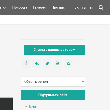
ятки
Природа
Галереї
Про нас
uk
ru
en
Станьте нашим автором
Підтримати сайт
Вхід