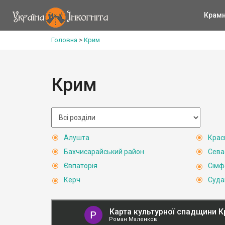
Крам
Головна
>
Крим
Крим
Алушта
Крас
Бахчисарайський район
Сева
Євпаторія
Сімф
Керч
Суда