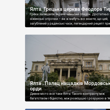
Ялта. Грецька церква Феодора Ти
Греки залишили Україні чималий спадок. Достатньо 
ніжинські огірочки – ви ж мабуть всі знаєте, що цей,
загублений у радянські часи, легендарний рецепт пр
Ніжин греки?
Ялта . Палац нащадків Мордовськ
орди
Дивне місто все таки Ялта. Такого контрасту між
багатством і бідністю, між розкішшю і розрухою в Ук
більше не знайдеш.