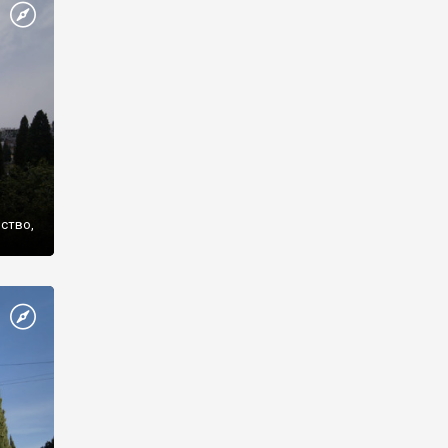
же
нство,