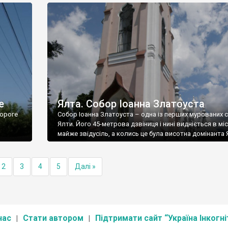
е
Ялта. Собор Іоанна Златоуста
ороге
Собор Іоанна Златоуста – одна із перших мурованих 
Ялти. Його 45-метрова дзвіниця і нині видніється в міс
майже звідусіль, а колись це була висотна домінанта 
2
3
4
5
Далі »
нас
Стати автором
Підтримати сайт “Україна Інкогні