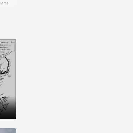
им та
ора і
є
го типу,
ей-
рний
ста:
 райони
від 2
I
і,
рукти,
 котрі