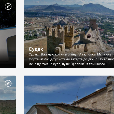
Судак
Судак... Вже чую крики в спину: "Ааа, попса! Муляжна
фортеця! Місце,туристами затерте до дір!..." Но то шо
мене ще там не було, ну не "дірявив" я там нічого...
принаймні до цього літа.