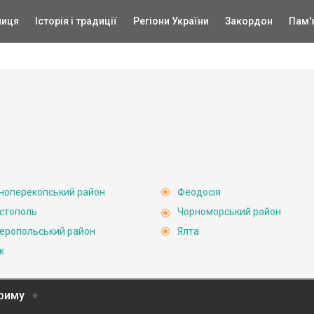
ниця
Історія і традиції
Регіони України
Закордон
Пам'
ноперекопський район
Феодосія
стополь
Чорноморський район
еропольський район
Ялта
к