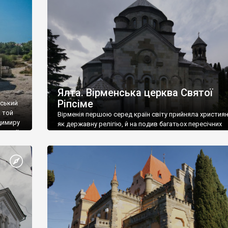
ефактів
називаються «повстяками» (postaki)…” “Вино. Крим
єкту
виробляє відмінне вино і його вдосталь: воно все ду
го».
легке біле і дуже […]
ти та
Ялта. Вірменська церква Святої
Ріпсіме
вський
 той
Вірменія першою серед країн світу прийняла христия
димиру
як державну релігію, й на подив багатьох пересічних
илю ІІ,
українців, які усіх кавказців вважають мусульманами,
 в
вірмени є відданими вірянами Христа