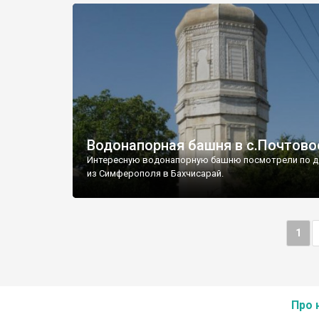
Водонапорная башня в с.Почтово
Интересную водонапорную башню посмотрели по д
из Симферополя в Бахчисарай.
1
Про 