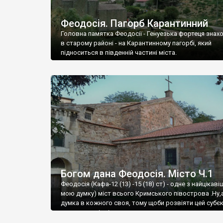
Феодосія. Пагорб Карантинний
Головна памятка Феодосії - Генуезька фортеця знах
в старому районі - на Карантинному пагорбі, який
підноситься в південній частині міста.
Богом дана Феодосія. Місто Ч.1
Феодосія (Кафа-12 (13) -15 (18) ст) - одне з найцікаві
мою думку) міст всього Кримського півострова .Ну,
думка в кожного своя, тому щоби розвіяти цей субєк
запрошую відвідати це