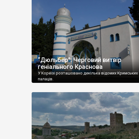
“Дюльбер”. Черговий витвір
геніального Краснова
У Кореїзі розташовано декілька відомих Кримських
палаців.