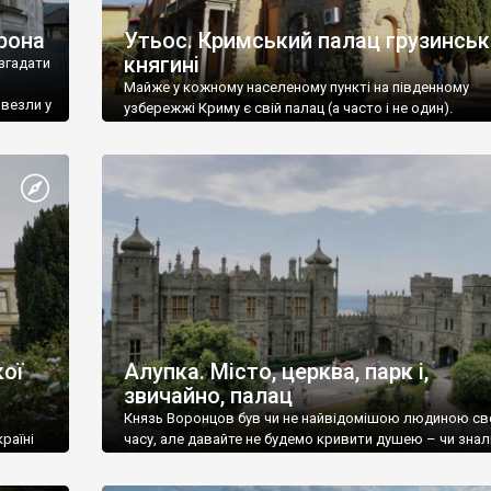
рона
Утьос. Кримський палац грузинськ
княгині
згадати
Майже у кожному населеному пункті на південному
ивезли у
узбережжі Криму є свій палац (а часто і не один).
ої
Алупка. Місто, церква, парк і,
звичайно, палац
Князь Воронцов був чи не найвідомішою людиною св
раїні
часу, але давайте не будемо кривити душею – чи знал
це прізвище до відвідин Алупки? Мабуть все таки ні.