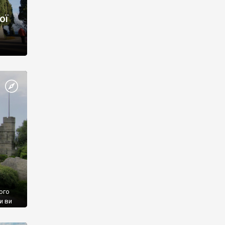
ої
ого
и ви