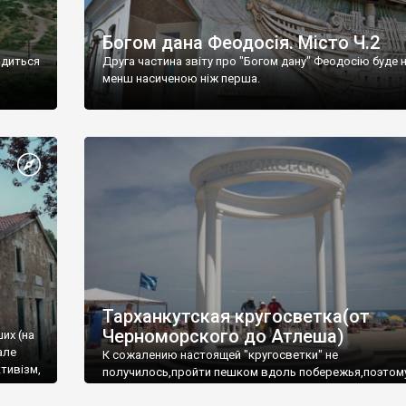
Богом дана Феодосія. Місто Ч.2
одиться
Друга частина звіту про "Богом дану" Феодосію буде 
менш насиченою ніж перша.
Тарханкутская кругосветка(от
Черноморского до Атлеша)
ших (на
але
К сожалению настоящей "кругосветки" не
тивізм,
получилось,пройти пешком вдоль побережья,поэтом
совершали радиальные вылазки из Оленевки.