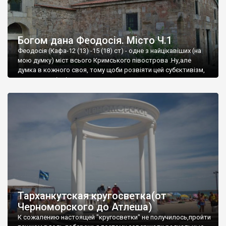
Богом дана Феодосія. Місто Ч.1
Феодосія (Кафа-12 (13) -15 (18) ст) - одне з найцікавіших (на
мою думку) міст всього Кримського півострова .Ну,але
думка в кожного своя, тому щоби розвіяти цей субєктивізм,
запрошую відвідати це
Тарханкутская кругосветка(от
Черноморского до Атлеша)
К сожалению настоящей "кругосветки" не получилось,пройти