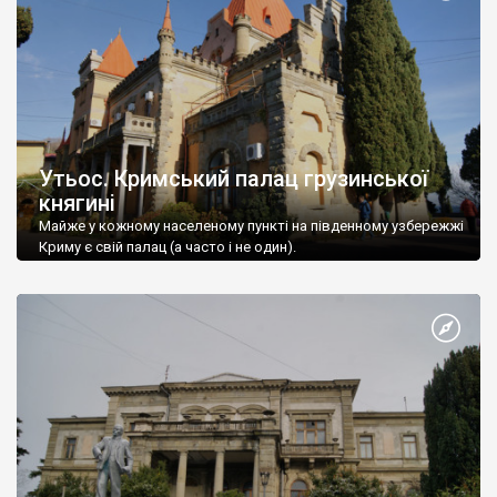
Утьос. Кримський палац грузинської
княгині
Майже у кожному населеному пункті на південному узбережжі
Криму є свій палац (а часто і не один).