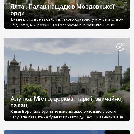
Ялта . Палац нащадків Мордовської
орди
Дивне місто все таки Ялта. Такого контрасту між багатством
і бідністю, між розкішшю і розрухою в Україні більше не
знайдеш.
Алупка. Місто, церква, парк і, звичайно,
палац
Князь Воронцов був чи не найвідомішою людиною свого
часу, але давайте не будемо кривити душею – чи знали ви це
прізвище до відвідин Алупки? Мабуть все таки ні.