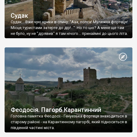
Судак
Судак... Вже чую крики в спину: "Ааа, попса! Муляжна фортеця!
Місце,туристами затерте до дір!..." Но то шо? А мене ще там
не було, ну не "дірявив" я там нічого... принаймні до цього літа.
Феодосія. Пагорб Карантинний
Головна памятка Феодосії - Генуезька фортеця знаходиться в
старому районі - на Карантинному пагорбі, який підноситься в
південній частині міста.