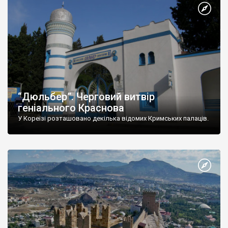
“Дюльбер”. Черговий витвір
геніального Краснова
У Кореїзі розташовано декілька відомих Кримських палаців.