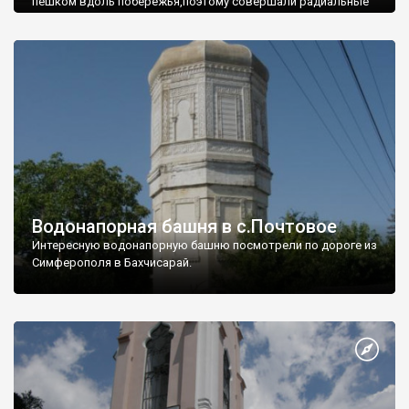
пешком вдоль побережья,поэтому совершали радиальные
вылазки из Оленевки.
Водонапорная башня в с.Почтовое
Интересную водонапорную башню посмотрели по дороге из
Симферополя в Бахчисарай.