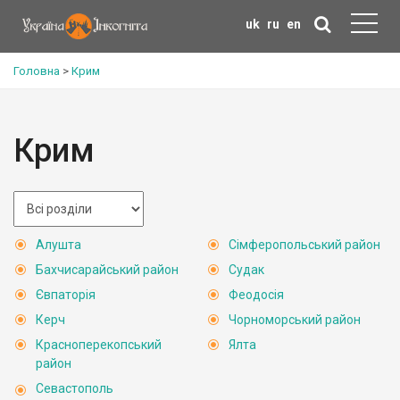
uk
ru
en
Головна
>
Крим
Крим
Алушта
Сімферопольський район
Бахчисарайський район
Судак
Євпаторія
Феодосія
Керч
Чорноморський район
Красноперекопський
Ялта
район
Севастополь