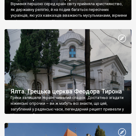
Вірменія першою серед країн світу прийняла християнство,
як державну релігію, й на подив багатьох пересічних
українців, які усіх кавказців вважають мусульманами, вірмени
є відданими вірянами Христа
Ялта. Грецька церква Феодора Тирона
Греки залишили Україні чималий спадок. Достатньо згадати
ніжинські огірочки – ви ж мабуть всі знаєте, що цей,
загублений у радянські часи, легендарний рецепт привезли у
Ніжин греки?