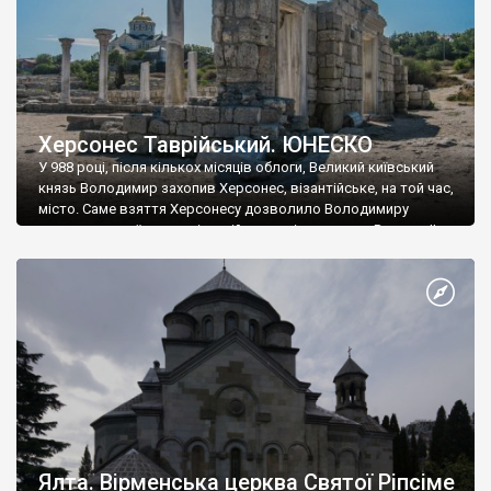
Херсонес Таврійський. ЮНЕСКО
У 988 році, після кількох місяців облоги, Великий київський
князь Володимир захопив Херсонес, візантійське, на той час,
місто. Саме взяття Херсонесу дозволило Володимиру
диктувати свої умови візантійському імператору Василю ІІ, та
одружитися з його дочкою Ганною. Цього ж року, в
Херсонесі Володимир-язичник, став Василем-християнином.
А потім було Хрещення Русі. На честь Херсонесу Таврійського
названо місто […]
Ялта. Вірменська церква Святої Ріпсіме