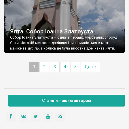
Ялта. Собор Іоанна Златоуста
Собор Іоанна Златоуста – одна із перших мурованих споруд
Ялти. Його 45-метрова дзвіниця і нині видніється в місті
майже звідусіль, а колись це була висотна домінанта Ялти.
1
2
3
4
5
Далі »
Станьте нашим автором