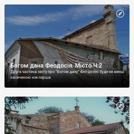
Богом дана Феодосія. Місто Ч.2
Друга частина звіту про "Богом дану" Феодосію буде не менш
насиченою ніж перша.