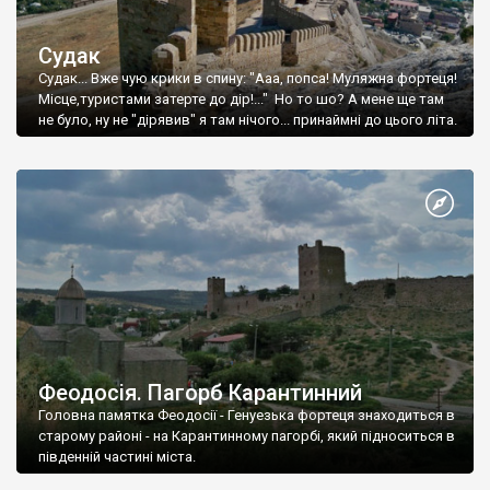
Судак
Судак... Вже чую крики в спину: "Ааа, попса! Муляжна фортеця!
Місце,туристами затерте до дір!..." Но то шо? А мене ще там
не було, ну не "дірявив" я там нічого... принаймні до цього літа.
Феодосія. Пагорб Карантинний
Головна памятка Феодосії - Генуезька фортеця знаходиться в
старому районі - на Карантинному пагорбі, який підноситься в
південній частині міста.