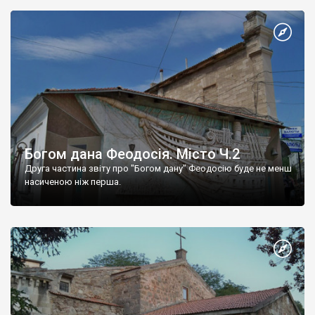
Богом дана Феодосія. Місто Ч.2
Друга частина звіту про "Богом дану" Феодосію буде не менш
насиченою ніж перша.