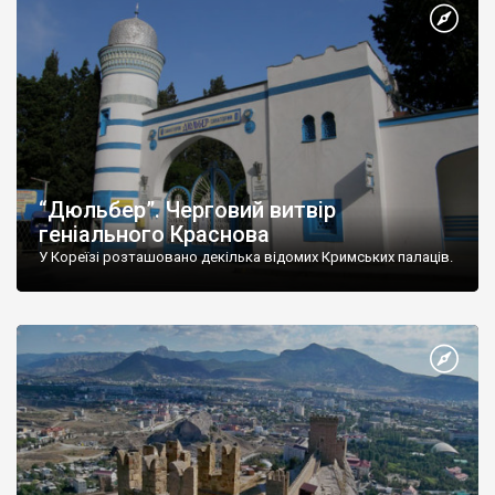
“Дюльбер”. Черговий витвір
геніального Краснова
У Кореїзі розташовано декілька відомих Кримських палаців.