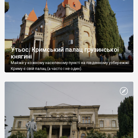
Утьос. Кримський палац грузинської
княгині
Майже у кожному населеному пункті на південному узбережжі
Криму є свій палац (а часто і не один).