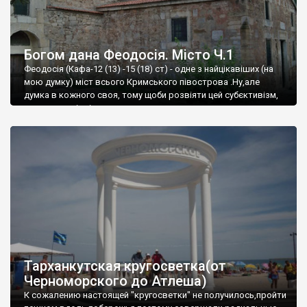
Богом дана Феодосія. Місто Ч.1
Феодосія (Кафа-12 (13) -15 (18) ст) - одне з найцікавіших (на
мою думку) міст всього Кримського півострова .Ну,але
думка в кожного своя, тому щоби розвіяти цей субєктивізм,
запрошую відвідати це
Тарханкутская кругосветка(от
Черноморского до Атлеша)
К сожалению настоящей "кругосветки" не получилось,пройти