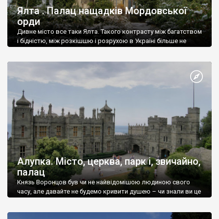
Ялта . Палац нащадків Мордовської
орди
Дивне місто все таки Ялта. Такого контрасту між багатством
і бідністю, між розкішшю і розрухою в Україні більше не
знайдеш.
Алупка. Місто, церква, парк і, звичайно,
палац
Князь Воронцов був чи не найвідомішою людиною свого
часу, але давайте не будемо кривити душею – чи знали ви це
прізвище до відвідин Алупки? Мабуть все таки ні.