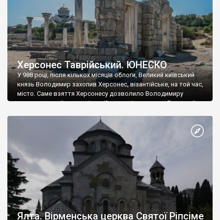
Херсонес Таврійський. ЮНЕСКО
У 988 році, після кількох місяців облоги, Великий київський
князь Володимир захопив Херсонес, візантійське, на той час,
місто. Саме взяття Херсонесу дозволило Володимиру
диктувати свої умови візантійському імператору Василю ІІ, та
одружитися з його дочкою Ганною. Цього ж року, в
Херсонесі Володимир-язичник, став Василем-християнином.
А потім було Хрещення Русі. На честь Херсонесу Таврійського
названо місто […]
Ялта. Вірменська церква Святої Ріпсіме