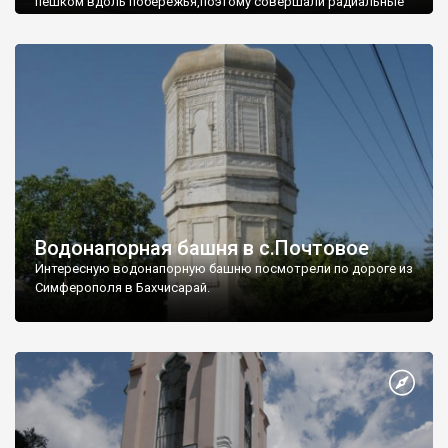
пешком вдоль побережья,поэтому совершали радиальные
вылазки из Оленевки.
Водонапорная башня в с.Почтовое
Интересную водонапорную башню посмотрели по дороге из
Симферополя в Бахчисарай.