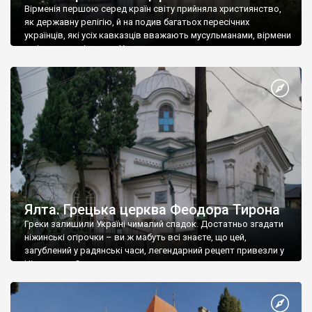
Вірменія першою серед країн світу прийняла християнство,
як державну релігію, й на подив багатьох пересічних
українців, які усіх кавказців вважають мусульманами, вірмени
є відданими вірянами Христа
Ялта. Грецька церква Феодора Тирона
Греки залишили Україні чималий спадок. Достатньо згадати
ніжинські огірочки – ви ж мабуть всі знаєте, що цей,
загублений у радянські часи, легендарний рецепт привезли у
Ніжин греки?