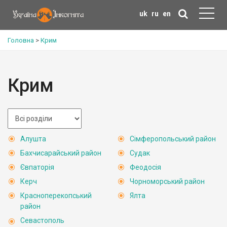
uk
ru
en
Головна
>
Крим
Крим
Алушта
Сімферопольський район
Бахчисарайський район
Судак
Євпаторія
Феодосія
Керч
Чорноморський район
Красноперекопський
Ялта
район
Севастополь