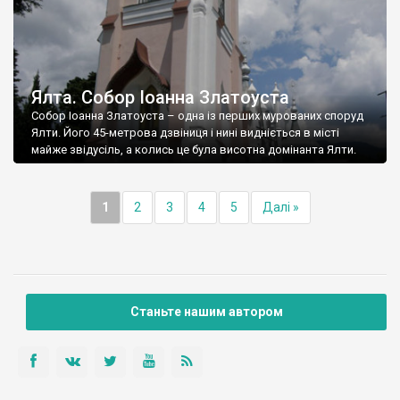
Ялта. Собор Іоанна Златоуста
Собор Іоанна Златоуста – одна із перших мурованих споруд
Ялти. Його 45-метрова дзвіниця і нині видніється в місті
майже звідусіль, а колись це була висотна домінанта Ялти.
1
2
3
4
5
Далі »
Станьте нашим автором