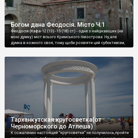
Богом дана Феодосія. Місто Ч.1
Феодосія (Кафа-12 (13) -15 (18) ст) - одне з найцікавіших (на
мою думку) міст всього Кримського півострова .Ну,але
думка в кожного своя, тому щоби розвіяти цей субєктивізм,
запрошую відвідати це
Тарханкутская кругосветка(от
Черноморского до Атлеша)
К сожалению настоящей "кругосветки" не получилось,пройти