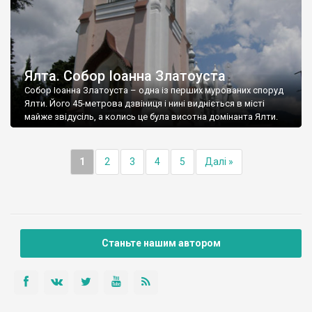
Ялта. Собор Іоанна Златоуста
Собор Іоанна Златоуста – одна із перших мурованих споруд
Ялти. Його 45-метрова дзвіниця і нині видніється в місті
майже звідусіль, а колись це була висотна домінанта Ялти.
1
2
3
4
5
Далі »
Станьте нашим автором