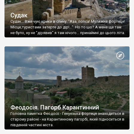
Судак
Судак... Вже чую крики в спину: "Ааа, попса! Муляжна фортеця!
Місце,туристами затерте до дір!..." Но то шо? А мене ще там
не було, ну не "дірявив" я там нічого... принаймні до цього літа.
Феодосія. Пагорб Карантинний
Головна памятка Феодосії - Генуезька фортеця знаходиться в
старому районі - на Карантинному пагорбі, який підноситься в
південній частині міста.