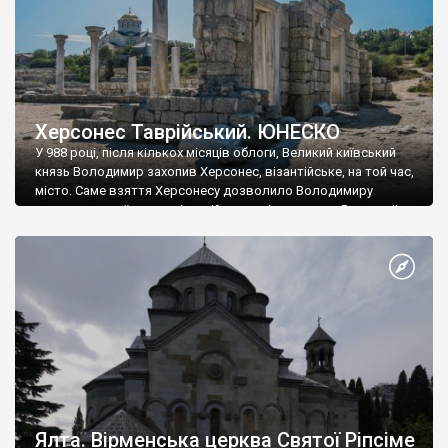
Херсонес Таврійський. ЮНЕСКО
У 988 році, після кількох місяців облоги, Великий київський
князь Володимир захопив Херсонес, візантійське, на той час,
місто. Саме взяття Херсонесу дозволило Володимиру
диктувати свої умови візантійському імператору Василю ІІ, та
одружитися з його дочкою Ганною. Цього ж року, в
Херсонесі Володимир-язичник, став Василем-християнином.
А потім було Хрещення Русі. На честь Херсонесу Таврійського
названо місто […]
Ялта. Вірменська церква Святої Ріпсіме