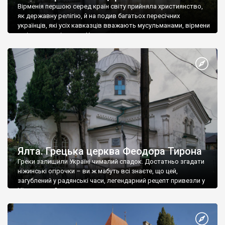
Вірменія першою серед країн світу прийняла християнство,
як державну релігію, й на подив багатьох пересічних
українців, які усіх кавказців вважають мусульманами, вірмени
є відданими вірянами Христа
Ялта. Грецька церква Феодора Тирона
Греки залишили Україні чималий спадок. Достатньо згадати
ніжинські огірочки – ви ж мабуть всі знаєте, що цей,
загублений у радянські часи, легендарний рецепт привезли у
Ніжин греки?