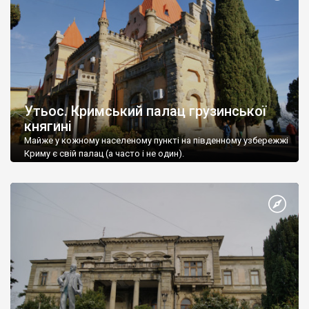
Утьос. Кримський палац грузинської
княгині
Майже у кожному населеному пункті на південному узбережжі
Криму є свій палац (а часто і не один).