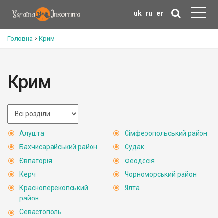
uk
ru
en
Головна
>
Крим
Крим
Алушта
Сімферопольський район
Бахчисарайський район
Судак
Євпаторія
Феодосія
Керч
Чорноморський район
Красноперекопський
Ялта
район
Севастополь