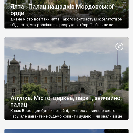
Ялта . Палац нащадків Мордовської
орди
Дивне місто все таки Ялта. Такого контрасту між багатством
і бідністю, між розкішшю і розрухою в Україні більше не
знайдеш.
Алупка. Місто, церква, парк і, звичайно,
палац
Князь Воронцов був чи не найвідомішою людиною свого
часу, але давайте не будемо кривити душею – чи знали ви це
прізвище до відвідин Алупки? Мабуть все таки ні.