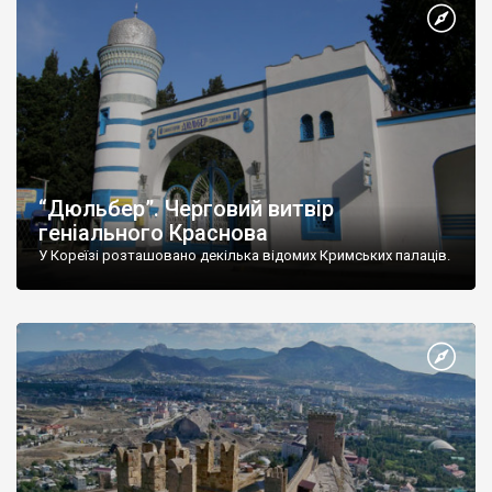
“Дюльбер”. Черговий витвір
геніального Краснова
У Кореїзі розташовано декілька відомих Кримських палаців.