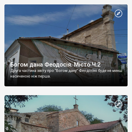
Богом дана Феодосія. Місто Ч.2
Друга частина звіту про "Богом дану" Феодосію буде не менш
насиченою ніж перша.