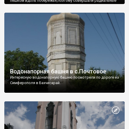
пешком вдоль побережья,поэтому совершали радиальные
вылазки из Оленевки.
Водонапорная башня в с.Почтовое
Интересную водонапорную башню посмотрели по дороге из
Симферополя в Бахчисарай.