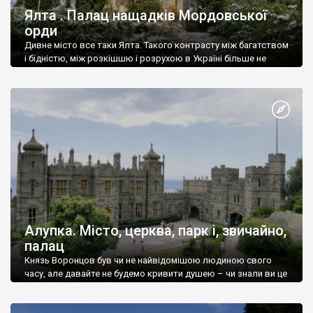
Ялта . Палац нащадків Мордовської
орди
Дивне місто все таки Ялта. Такого контрасту між багатством
і бідністю, між розкішшю і розрухою в Україні більше не
знайдеш.
Алупка. Місто, церква, парк і, звичайно,
палац
Князь Воронцов був чи не найвідомішою людиною свого
часу, але давайте не будемо кривити душею – чи знали ви це
прізвище до відвідин Алупки? Мабуть все таки ні.