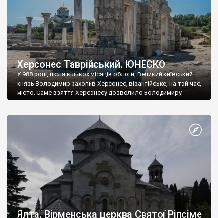
Херсонес Таврійський. ЮНЕСКО
У 988 році, після кількох місяців облоги, Великий київський
князь Володимир захопив Херсонес, візантійське, на той час,
місто. Саме взяття Херсонесу дозволило Володимиру
диктувати свої умови візантійському імператору Василю ІІ, та
одружитися з його дочкою Ганною. Цього ж року, в
Херсонесі Володимир-язичник, став Василем-християнином.
А потім було Хрещення Русі. На честь Херсонесу Таврійського
названо місто […]
Ялта. Вірменська церква Святої Ріпсіме