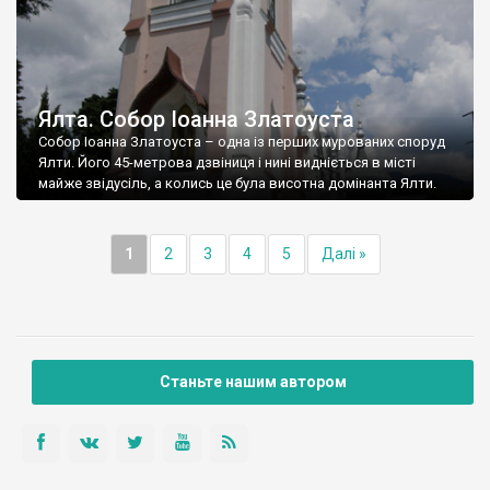
Ялта. Собор Іоанна Златоуста
Собор Іоанна Златоуста – одна із перших мурованих споруд
Ялти. Його 45-метрова дзвіниця і нині видніється в місті
майже звідусіль, а колись це була висотна домінанта Ялти.
1
2
3
4
5
Далі »
Станьте нашим автором