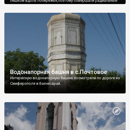
пешком вдоль побережья,поэтому совершали радиальные
вылазки из Оленевки.
Водонапорная башня в с.Почтовое
Интересную водонапорную башню посмотрели по дороге из
Симферополя в Бахчисарай.