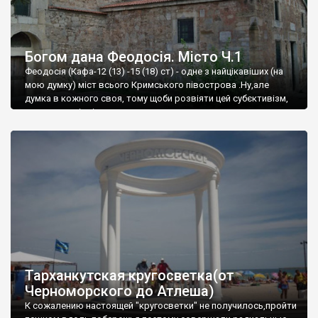
Богом дана Феодосія. Місто Ч.1
Феодосія (Кафа-12 (13) -15 (18) ст) - одне з найцікавіших (на
мою думку) міст всього Кримського півострова .Ну,але
думка в кожного своя, тому щоби розвіяти цей субєктивізм,
запрошую відвідати це
Тарханкутская кругосветка(от
Черноморского до Атлеша)
К сожалению настоящей "кругосветки" не получилось,пройти