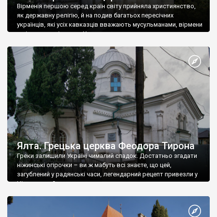
Вірменія першою серед країн світу прийняла християнство,
як державну релігію, й на подив багатьох пересічних
українців, які усіх кавказців вважають мусульманами, вірмени
є відданими вірянами Христа
Ялта. Грецька церква Феодора Тирона
Греки залишили Україні чималий спадок. Достатньо згадати
ніжинські огірочки – ви ж мабуть всі знаєте, що цей,
загублений у радянські часи, легендарний рецепт привезли у
Ніжин греки?