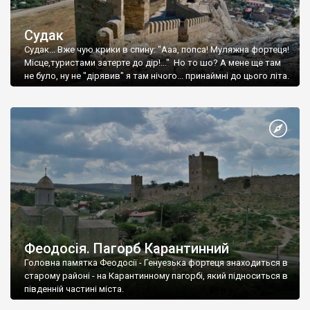
Судак
Судак... Вже чую крики в спину: "Ааа, попса! Муляжна фортеця!
Місце,туристами затерте до дір!..." Но то шо? А мене ще там
не було, ну не "дірявив" я там нічого... принаймні до цього літа.
Феодосія. Пагорб Карантинний
Головна памятка Феодосії - Генуезька фортеця знаходиться в
старому районі - на Карантинному пагорбі, який підноситься в
південній частині міста.