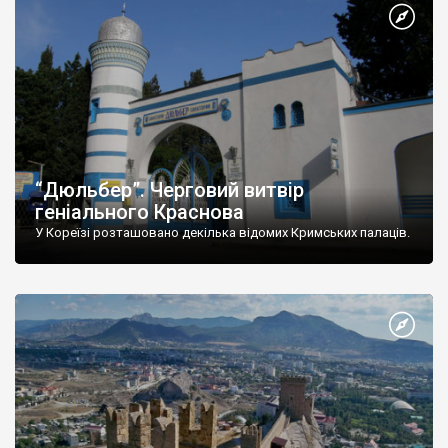
“Дюльбер”. Черговий витвір
геніального Краснова
У Кореїзі розташовано декілька відомих Кримських палаців.