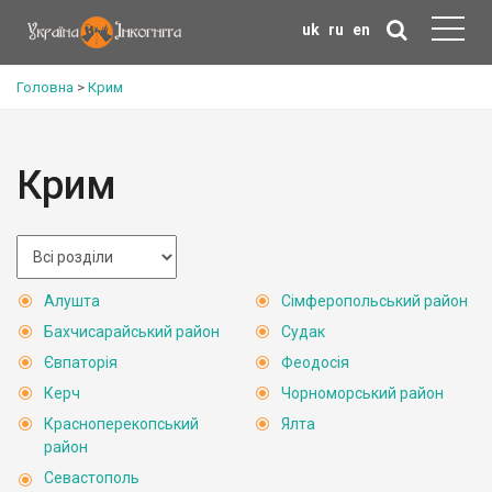
uk
ru
en
Головна
>
Крим
Крим
Алушта
Сімферопольський район
Бахчисарайський район
Судак
Євпаторія
Феодосія
Керч
Чорноморський район
Красноперекопський
Ялта
район
Севастополь