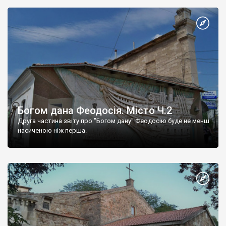
Богом дана Феодосія. Місто Ч.2
Друга частина звіту про "Богом дану" Феодосію буде не менш
насиченою ніж перша.