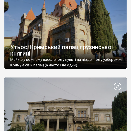
Утьос. Кримський палац грузинської
княгині
Майже у кожному населеному пункті на південному узбережжі
Криму є свій палац (а часто і не один).