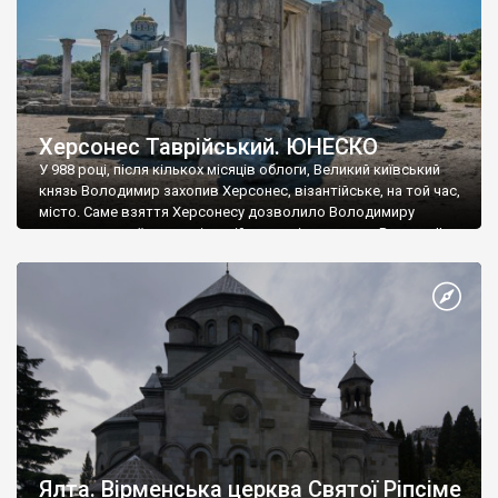
Херсонес Таврійський. ЮНЕСКО
У 988 році, після кількох місяців облоги, Великий київський
князь Володимир захопив Херсонес, візантійське, на той час,
місто. Саме взяття Херсонесу дозволило Володимиру
диктувати свої умови візантійському імператору Василю ІІ, та
одружитися з його дочкою Ганною. Цього ж року, в
Херсонесі Володимир-язичник, став Василем-християнином.
А потім було Хрещення Русі. На честь Херсонесу Таврійського
названо місто […]
Ялта. Вірменська церква Святої Ріпсіме