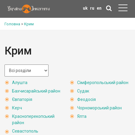
uk
ru
en
Головна
>
Крим
Крим
Алушта
Сімферопольський район
Бахчисарайський район
Судак
Євпаторія
Феодосія
Керч
Чорноморський район
Красноперекопський
Ялта
район
Севастополь