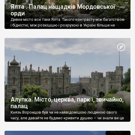
Ялта . Палац нащадків Мордовської
орди
Дивне місто все таки Ялта. Такого контрасту між багатством
і бідністю, між розкішшю і розрухою в Україні більше не
знайдеш.
Алупка. Місто, церква, парк і, звичайно,
палац
Князь Воронцов був чи не найвідомішою людиною свого
часу, але давайте не будемо кривити душею – чи знали ви це
прізвище до відвідин Алупки? Мабуть все таки ні.