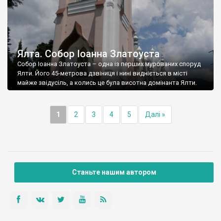
Ялта. Собор Іоанна Златоуста
Собор Іоанна Златоуста – одна із перших мурованих споруд
Ялти. Його 45-метрова дзвіниця і нині видніється в місті
майже звідусіль, а колись це була висотна домінанта Ялти.
1
2
3
4
5
Далі »
Станьте нашим автором