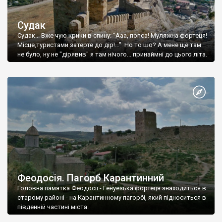
Судак
Судак... Вже чую крики в спину: "Ааа, попса! Муляжна фортеця!
Місце,туристами затерте до дір!..." Но то шо? А мене ще там
не було, ну не "дірявив" я там нічого... принаймні до цього літа.
Феодосія. Пагорб Карантинний
Головна памятка Феодосії - Генуезька фортеця знаходиться в
старому районі - на Карантинному пагорбі, який підноситься в
південній частині міста.