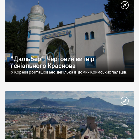
“Дюльбер”. Черговий витвір
геніального Краснова
У Кореїзі розташовано декілька відомих Кримських палаців.