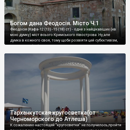
Богом дана Феодосія. Місто Ч.1
Феодосія (Кафа-12 (13) -15 (18) ст) - одне з найцікавіших (на
мою думку) міст всього Кримського півострова .Ну,але
думка в кожного своя, тому щоби розвіяти цей субєктивізм,
запрошую відвідати це
Тарханкутская кругосветка(от
Черноморского до Атлеша)
К сожалению настоящей "кругосветки" не получилось,пройти