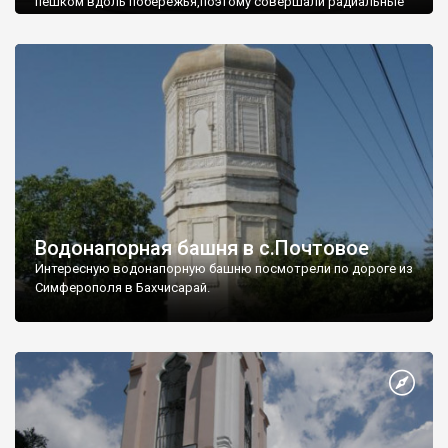
пешком вдоль побережья,поэтому совершали радиальные
вылазки из Оленевки.
Водонапорная башня в с.Почтовое
Интересную водонапорную башню посмотрели по дороге из
Симферополя в Бахчисарай.