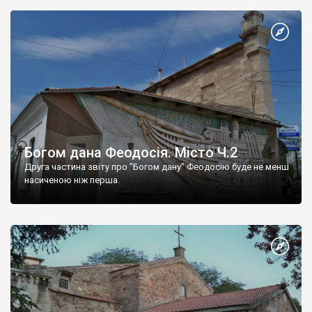
Богом дана Феодосія. Місто Ч.2
Друга частина звіту про "Богом дану" Феодосію буде не менш
насиченою ніж перша.