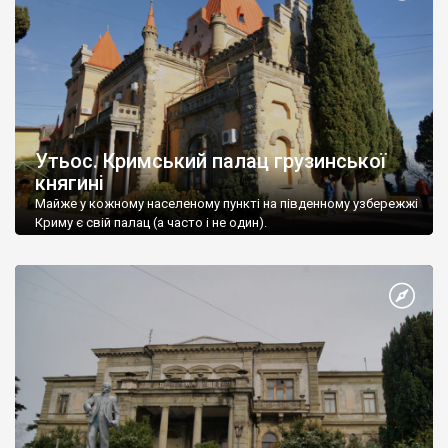
Утьос. Кримський палац грузинської
княгині
Майже у кожному населеному пункті на південному узбережжі
Криму є свій палац (а часто і не один).