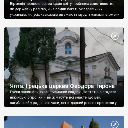
Вірменія першою серед країн світу прийняла християнство,
як державну релігію, й на подив багатьох пересічних
українців, які усіх кавказців вважають мусульманами, вірмени
є відданими вірянами Христа
Ялта. Грецька церква Феодора Тирона
Греки залишили Україні чималий спадок. Достатньо згадати
ніжинські огірочки – ви ж мабуть всі знаєте, що цей,
загублений у радянські часи, легендарний рецепт привезли у
Ніжин греки?