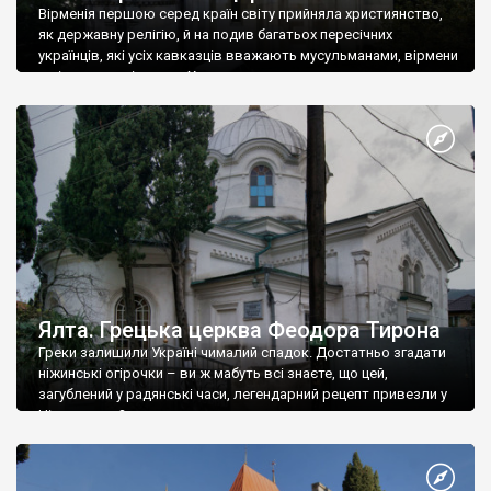
Вірменія першою серед країн світу прийняла християнство,
як державну релігію, й на подив багатьох пересічних
українців, які усіх кавказців вважають мусульманами, вірмени
є відданими вірянами Христа
Ялта. Грецька церква Феодора Тирона
Греки залишили Україні чималий спадок. Достатньо згадати
ніжинські огірочки – ви ж мабуть всі знаєте, що цей,
загублений у радянські часи, легендарний рецепт привезли у
Ніжин греки?