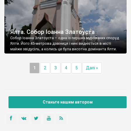
Ялта. Собор Іоанна Златоуста
Собор Іоанна Златоуста – одна із перших мурованих споруд
Ялти. Його 45-метрова дзвіниця і нині видніється в місті
майже звідусіль, а колись це була висотна домінанта Ялти.
1
2
3
4
5
Далі »
Станьте нашим автором