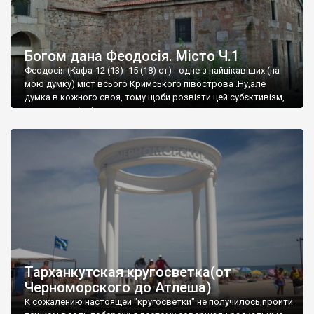
Богом дана Феодосія. Місто Ч.1
Феодосія (Кафа-12 (13) -15 (18) ст) - одне з найцікавіших (на
мою думку) міст всього Кримського півострова .Ну,але
думка в кожного своя, тому щоби розвіяти цей субєктивізм,
запрошую відвідати це
Тарханкутская кругосветка(от
Черноморского до Атлеша)
К сожалению настоящей "кругосветки" не получилось,пройти