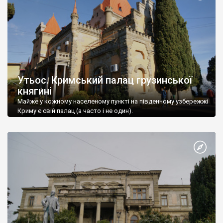
Утьос. Кримський палац грузинської
княгині
Майже у кожному населеному пункті на південному узбережжі
Криму є свій палац (а часто і не один).