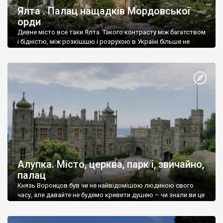
Ялта . Палац нащадків Мордовської
орди
Дивне місто все таки Ялта. Такого контрасту між багатством
і бідністю, між розкішшю і розрухою в Україні більше не
знайдеш.
Алупка. Місто, церква, парк і, звичайно,
палац
Князь Воронцов був чи не найвідомішою людиною свого
часу, але давайте не будемо кривити душею – чи знали ви це
прізвище до відвідин Алупки? Мабуть все таки ні.