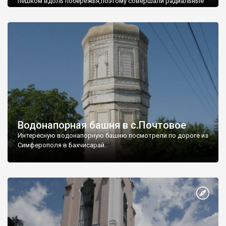
пешком вдоль побережья,поэтому совершали радиальные
вылазки из Оленевки.
Водонапорная башня в с.Почтовое
Интересную водонапорную башню посмотрели по дороге из
Симферополя в Бахчисарай.