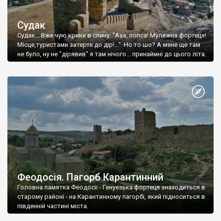
Судак
Судак... Вже чую крики в спину: "Ааа, попса! Муляжна фортеця!
Місце,туристами затерте до дір!..." Но то шо? А мене ще там
не було, ну не "дірявив" я там нічого... принаймні до цього літа.
Феодосія. Пагорб Карантинний
Головна памятка Феодосії - Генуезька фортеця знаходиться в
старому районі - на Карантинному пагорбі, який підноситься в
південній частині міста.