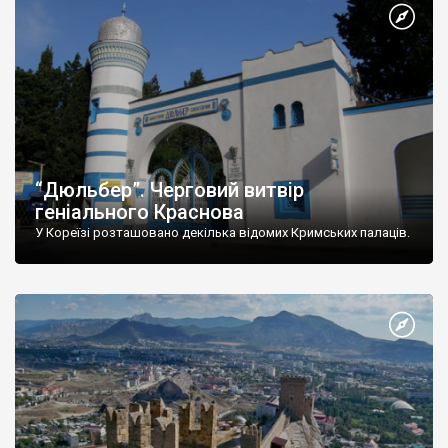
“Дюльбер”. Черговий витвір
геніального Краснова
У Кореїзі розташовано декілька відомих Кримських палаців.