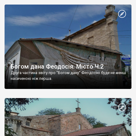
Богом дана Феодосія. Місто Ч.2
Друга частина звіту про "Богом дану" Феодосію буде не менш
насиченою ніж перша.