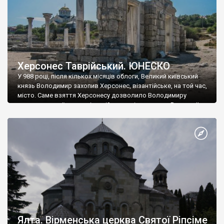
Херсонес Таврійський. ЮНЕСКО
У 988 році, після кількох місяців облоги, Великий київський
князь Володимир захопив Херсонес, візантійське, на той час,
місто. Саме взяття Херсонесу дозволило Володимиру
диктувати свої умови візантійському імператору Василю ІІ, та
одружитися з його дочкою Ганною. Цього ж року, в
Херсонесі Володимир-язичник, став Василем-християнином.
А потім було Хрещення Русі. На честь Херсонесу Таврійського
названо місто […]
Ялта. Вірменська церква Святої Ріпсіме