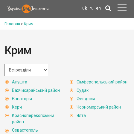
uk
ru
en
Головна
>
Крим
Крим
Алушта
Сімферопольський район
Бахчисарайський район
Судак
Євпаторія
Феодосія
Керч
Чорноморський район
Красноперекопський
Ялта
район
Севастополь