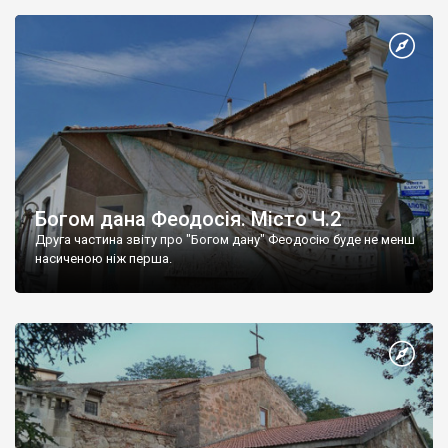
Богом дана Феодосія. Місто Ч.2
Друга частина звіту про "Богом дану" Феодосію буде не менш
насиченою ніж перша.