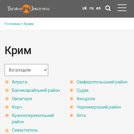
uk
ru
en
Головна
>
Крим
Крим
Алушта
Сімферопольський район
Бахчисарайський район
Судак
Євпаторія
Феодосія
Керч
Чорноморський район
Красноперекопський
Ялта
район
Севастополь