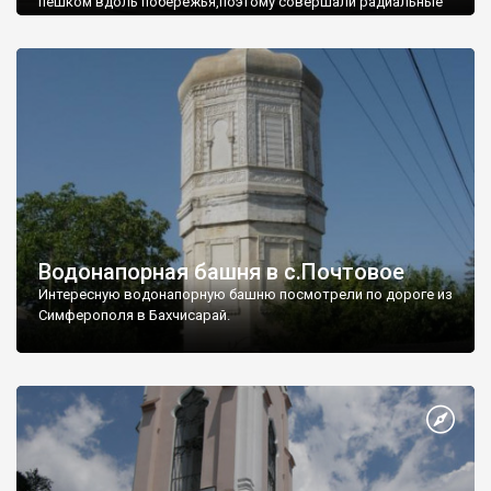
пешком вдоль побережья,поэтому совершали радиальные
вылазки из Оленевки.
Водонапорная башня в с.Почтовое
Интересную водонапорную башню посмотрели по дороге из
Симферополя в Бахчисарай.