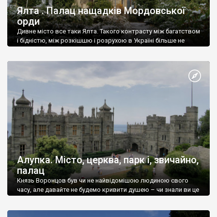
Ялта . Палац нащадків Мордовської
орди
Дивне місто все таки Ялта. Такого контрасту між багатством
і бідністю, між розкішшю і розрухою в Україні більше не
знайдеш.
Алупка. Місто, церква, парк і, звичайно,
палац
Князь Воронцов був чи не найвідомішою людиною свого
часу, але давайте не будемо кривити душею – чи знали ви це
прізвище до відвідин Алупки? Мабуть все таки ні.