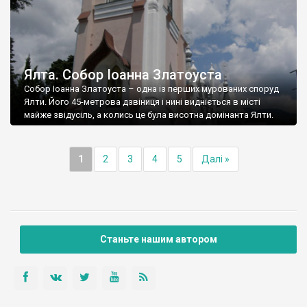
Ялта. Собор Іоанна Златоуста
Собор Іоанна Златоуста – одна із перших мурованих споруд
Ялти. Його 45-метрова дзвіниця і нині видніється в місті
майже звідусіль, а колись це була висотна домінанта Ялти.
1
2
3
4
5
Далі »
Станьте нашим автором