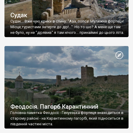
Судак
Судак... Вже чую крики в спину: "Ааа, попса! Муляжна фортеця!
Місце,туристами затерте до дір!..." Но то шо? А мене ще там
не було, ну не "дірявив" я там нічого... принаймні до цього літа.
Феодосія. Пагорб Карантинний
Головна памятка Феодосії - Генуезька фортеця знаходиться в
старому районі - на Карантинному пагорбі, який підноситься в
південній частині міста.