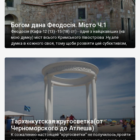
Богом дана Феодосія. Місто Ч.1
Феодосія (Кафа-12 (13) -15 (18) ст) - одне з найцікавіших (на
мою думку) міст всього Кримського півострова .Ну,але
думка в кожного своя, тому щоби розвіяти цей субєктивізм,
запрошую відвідати це
Тарханкутская кругосветка(от
Черноморского до Атлеша)
К сожалению настоящей "кругосветки" не получилось,пройти