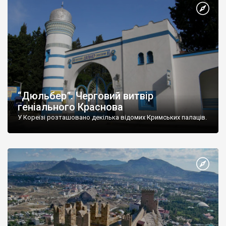
“Дюльбер”. Черговий витвір
геніального Краснова
У Кореїзі розташовано декілька відомих Кримських палаців.