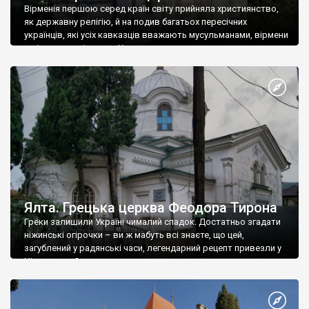
Вірменія першою серед країн світу прийняла християнство,
як державну релігію, й на подив багатьох пересічних
українців, які усіх кавказців вважають мусульманами, вірмени
є відданими вірянами Христа
Ялта. Грецька церква Феодора Тирона
Греки залишили Україні чималий спадок. Достатньо згадати
ніжинські огірочки – ви ж мабуть всі знаєте, що цей,
загублений у радянські часи, легендарний рецепт привезли у
Ніжин греки?