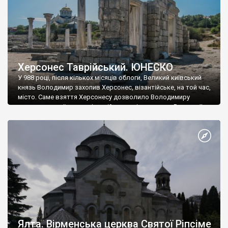
Херсонес Таврійський. ЮНЕСКО
У 988 році, після кількох місяців облоги, Великий київський
князь Володимир захопив Херсонес, візантійське, на той час,
місто. Саме взяття Херсонесу дозволило Володимиру
диктувати свої умови візантійському імператору Василю ІІ, та
одружитися з його дочкою Ганною. Цього ж року, в
Херсонесі Володимир-язичник, став Василем-християнином.
А потім було Хрещення Русі. На честь Херсонесу Таврійського
названо місто […]
Ялта. Вірменська церква Святої Ріпсіме