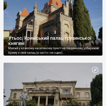
Утьос. Кримський палац грузинської
княгині
Майже у кожному населеному пункті на південному узбережжі
Криму є свій палац (а часто і не один).