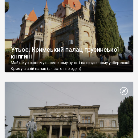
Утьос. Кримський палац грузинської
княгині
Майже у кожному населеному пункті на південному узбережжі
Криму є свій палац (а часто і не один).