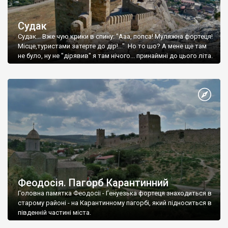
Судак
Судак... Вже чую крики в спину: "Ааа, попса! Муляжна фортеця!
Місце,туристами затерте до дір!..." Но то шо? А мене ще там
не було, ну не "дірявив" я там нічого... принаймні до цього літа.
Феодосія. Пагорб Карантинний
Головна памятка Феодосії - Генуезька фортеця знаходиться в
старому районі - на Карантинному пагорбі, який підноситься в
південній частині міста.