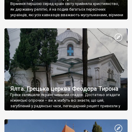
Вірменія першою серед країн світу прийняла християнство,
як державну релігію, й на подив багатьох пересічних
українців, які усіх кавказців вважають мусульманами, вірмени
є відданими вірянами Христа
Ялта. Грецька церква Феодора Тирона
Греки залишили Україні чималий спадок. Достатньо згадати
ніжинські огірочки – ви ж мабуть всі знаєте, що цей,
загублений у радянські часи, легендарний рецепт привезли у
Ніжин греки?