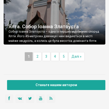
Ялта. Собор Іоанна Златоуста
Собор Іоанна Златоуста – одна із перших мурованих споруд
Ялти. Його 45-метрова дзвіниця і нині видніється в місті
майже звідусіль, а колись це була висотна домінанта Ялти.
1
2
3
4
5
Далі »
Станьте нашим автором