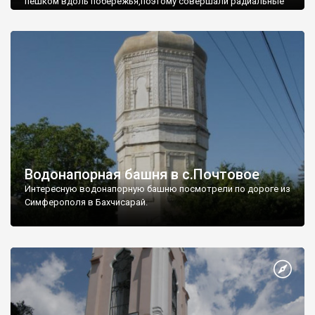
пешком вдоль побережья,поэтому совершали радиальные
вылазки из Оленевки.
Водонапорная башня в с.Почтовое
Интересную водонапорную башню посмотрели по дороге из
Симферополя в Бахчисарай.