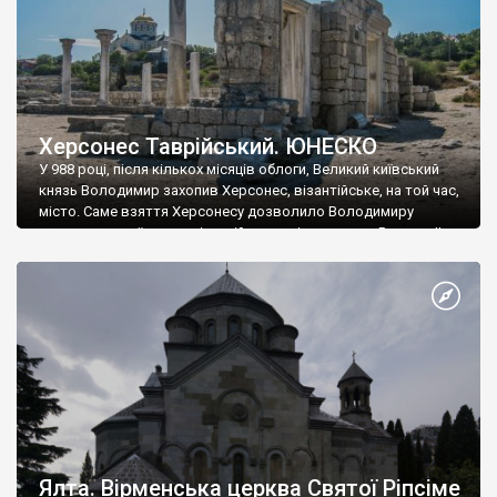
Херсонес Таврійський. ЮНЕСКО
У 988 році, після кількох місяців облоги, Великий київський
князь Володимир захопив Херсонес, візантійське, на той час,
місто. Саме взяття Херсонесу дозволило Володимиру
диктувати свої умови візантійському імператору Василю ІІ, та
одружитися з його дочкою Ганною. Цього ж року, в
Херсонесі Володимир-язичник, став Василем-християнином.
А потім було Хрещення Русі. На честь Херсонесу Таврійського
названо місто […]
Ялта. Вірменська церква Святої Ріпсіме