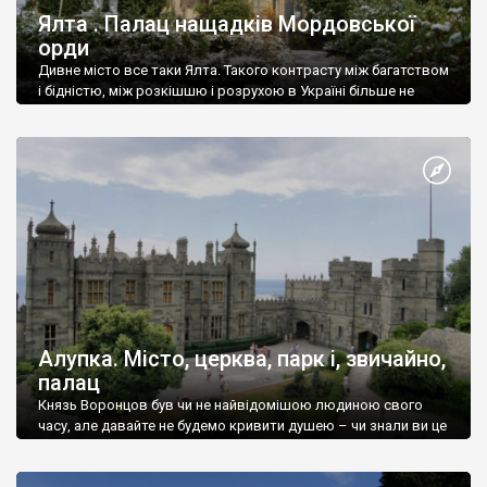
Ялта . Палац нащадків Мордовської
орди
Дивне місто все таки Ялта. Такого контрасту між багатством
і бідністю, між розкішшю і розрухою в Україні більше не
знайдеш.
Алупка. Місто, церква, парк і, звичайно,
палац
Князь Воронцов був чи не найвідомішою людиною свого
часу, але давайте не будемо кривити душею – чи знали ви це
прізвище до відвідин Алупки? Мабуть все таки ні.