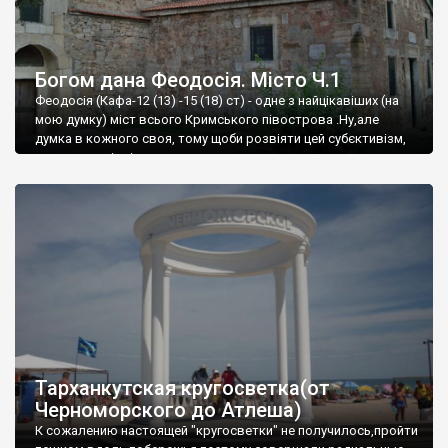
Богом дана Феодосія. Місто Ч.1
Феодосія (Кафа-12 (13) -15 (18) ст) - одне з найцікавіших (на
мою думку) міст всього Кримського півострова .Ну,але
думка в кожного своя, тому щоби розвіяти цей субєктивізм,
запрошую відвідати це
Тарханкутская кругосветка(от
Черноморского до Атлеша)
К сожалению настоящей "кругосветки" не получилось,пройти