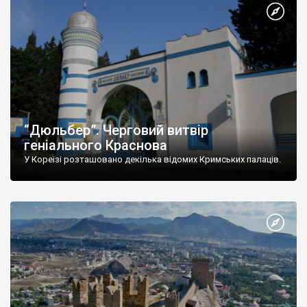
“Дюльбер”. Черговий витвір
геніального Краснова
У Кореїзі розташовано декілька відомих Кримських палаців.