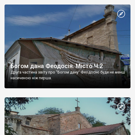
Богом дана Феодосія. Місто Ч.2
Друга частина звіту про "Богом дану" Феодосію буде не менш
насиченою ніж перша.