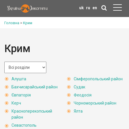
uk
ru
en
Головна
>
Крим
Крим
Алушта
Сімферопольський район
Бахчисарайський район
Судак
Євпаторія
Феодосія
Керч
Чорноморський район
Красноперекопський
Ялта
район
Севастополь