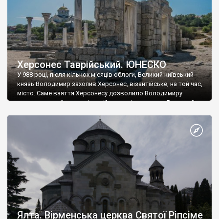
Херсонес Таврійський. ЮНЕСКО
У 988 році, після кількох місяців облоги, Великий київський
князь Володимир захопив Херсонес, візантійське, на той час,
місто. Саме взяття Херсонесу дозволило Володимиру
диктувати свої умови візантійському імператору Василю ІІ, та
одружитися з його дочкою Ганною. Цього ж року, в
Херсонесі Володимир-язичник, став Василем-християнином.
А потім було Хрещення Русі. На честь Херсонесу Таврійського
названо місто […]
Ялта. Вірменська церква Святої Ріпсіме