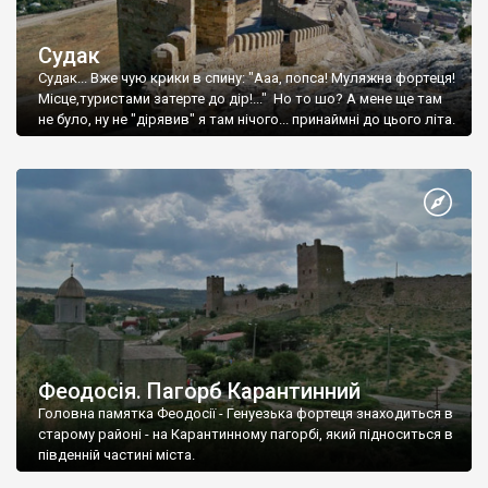
Судак
Судак... Вже чую крики в спину: "Ааа, попса! Муляжна фортеця!
Місце,туристами затерте до дір!..." Но то шо? А мене ще там
не було, ну не "дірявив" я там нічого... принаймні до цього літа.
Феодосія. Пагорб Карантинний
Головна памятка Феодосії - Генуезька фортеця знаходиться в
старому районі - на Карантинному пагорбі, який підноситься в
південній частині міста.