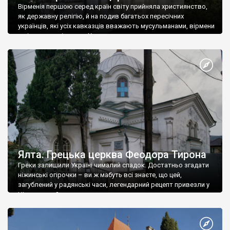
Вірменія першою серед країн світу прийняла християнство,
як державну релігію, й на подив багатьох пересічних
українців, які усіх кавказців вважають мусульманами, вірмени
є відданими вірянами Христа
Ялта. Грецька церква Феодора Тирона
Греки залишили Україні чималий спадок. Достатньо згадати
ніжинські огірочки – ви ж мабуть всі знаєте, що цей,
загублений у радянські часи, легендарний рецепт привезли у
Ніжин греки?