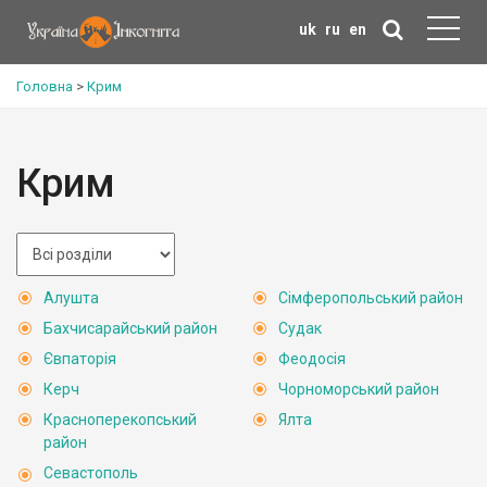
uk
ru
en
Головна
>
Крим
Крим
Алушта
Сімферопольський район
Бахчисарайський район
Судак
Євпаторія
Феодосія
Керч
Чорноморський район
Красноперекопський
Ялта
район
Севастополь