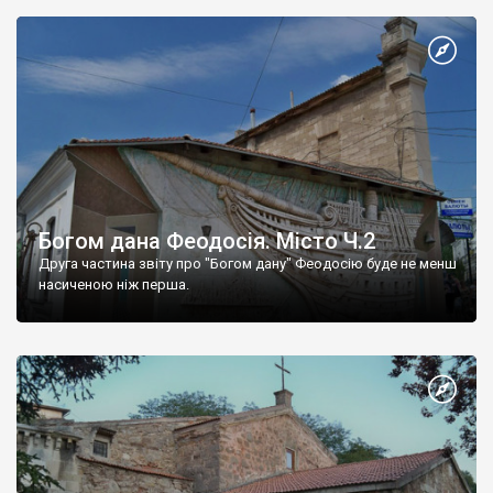
Богом дана Феодосія. Місто Ч.2
Друга частина звіту про "Богом дану" Феодосію буде не менш
насиченою ніж перша.