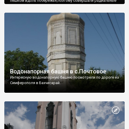
пешком вдоль побережья,поэтому совершали радиальные
вылазки из Оленевки.
Водонапорная башня в с.Почтовое
Интересную водонапорную башню посмотрели по дороге из
Симферополя в Бахчисарай.