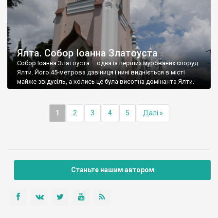
Ялта. Собор Іоанна Златоуста
Собор Іоанна Златоуста – одна із перших мурованих споруд
Ялти. Його 45-метрова дзвіниця і нині видніється в місті
майже звідусіль, а колись це була висотна домінанта Ялти.
1
2
3
4
5
Далі »
Станьте нашим автором