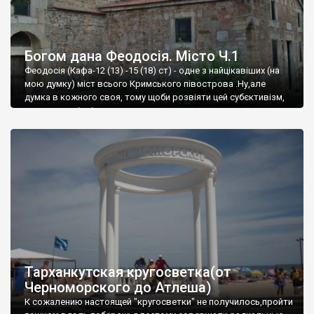
Богом дана Феодосія. Місто Ч.1
Феодосія (Кафа-12 (13) -15 (18) ст) - одне з найцікавіших (на
мою думку) міст всього Кримського півострова .Ну,але
думка в кожного своя, тому щоби розвіяти цей субєктивізм,
запрошую відвідати це
Тарханкутская кругосветка(от
Черноморского до Атлеша)
К сожалению настоящей "кругосветки" не получилось,пройти