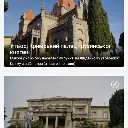
Утьос. Кримський палац грузинської
княгині
Майже у кожному населеному пункті на південному узбережжі
Криму є свій палац (а часто і не один).