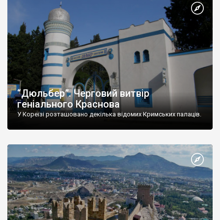
“Дюльбер”. Черговий витвір
геніального Краснова
У Кореїзі розташовано декілька відомих Кримських палаців.