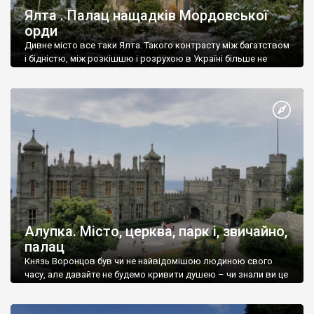
Ялта . Палац нащадків Мордовської
орди
Дивне місто все таки Ялта. Такого контрасту між багатством
і бідністю, між розкішшю і розрухою в Україні більше не
знайдеш.
Алупка. Місто, церква, парк і, звичайно,
палац
Князь Воронцов був чи не найвідомішою людиною свого
часу, але давайте не будемо кривити душею – чи знали ви це
прізвище до відвідин Алупки? Мабуть все таки ні.