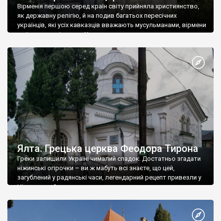
Вірменія першою серед країн світу прийняла християнство,
як державну релігію, й на подив багатьох пересічних
українців, які усіх кавказців вважають мусульманами, вірмени
є відданими вірянами Христа
Ялта. Грецька церква Феодора Тирона
Греки залишили Україні чималий спадок. Достатньо згадати
ніжинські огірочки – ви ж мабуть всі знаєте, що цей,
загублений у радянські часи, легендарний рецепт привезли у
Ніжин греки?