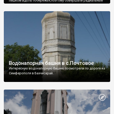
пешком вдоль побережья,поэтому совершали радиальные
вылазки из Оленевки.
Водонапорная башня в с.Почтовое
Интересную водонапорную башню посмотрели по дороге из
Симферополя в Бахчисарай.