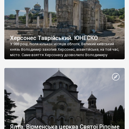
Херсонес Таврійський. ЮНЕСКО
У 988 році, після кількох місяців облоги, Великий київський
князь Володимир захопив Херсонес, візантійське, на той час,
місто. Саме взяття Херсонесу дозволило Володимиру
диктувати свої умови візантійському імператору Василю ІІ, та
одружитися з його дочкою Ганною. Цього ж року, в
Херсонесі Володимир-язичник, став Василем-християнином.
А потім було Хрещення Русі. На честь Херсонесу Таврійського
названо місто […]
Ялта. Вірменська церква Святої Ріпсіме