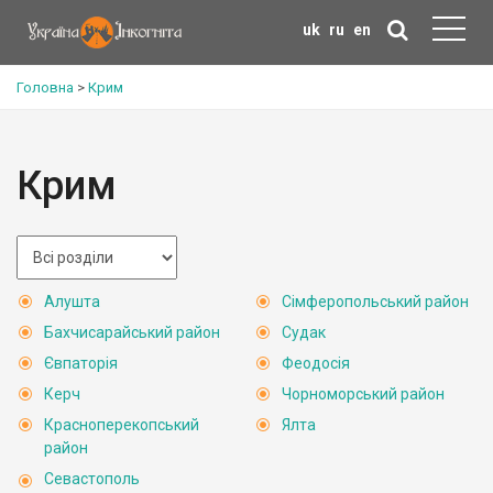
uk
ru
en
Головна
>
Крим
Крим
Алушта
Сімферопольський район
Бахчисарайський район
Судак
Євпаторія
Феодосія
Керч
Чорноморський район
Красноперекопський
Ялта
район
Севастополь