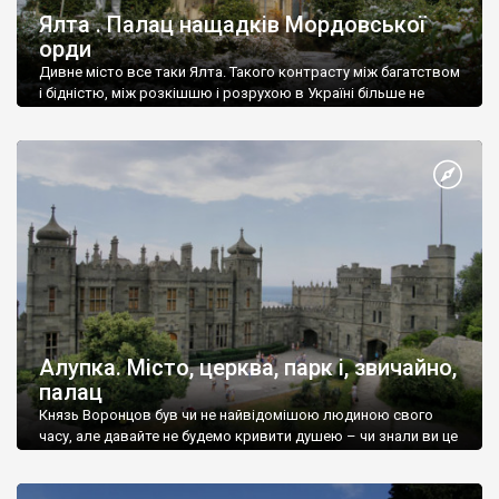
Ялта . Палац нащадків Мордовської
орди
Дивне місто все таки Ялта. Такого контрасту між багатством
і бідністю, між розкішшю і розрухою в Україні більше не
знайдеш.
Алупка. Місто, церква, парк і, звичайно,
палац
Князь Воронцов був чи не найвідомішою людиною свого
часу, але давайте не будемо кривити душею – чи знали ви це
прізвище до відвідин Алупки? Мабуть все таки ні.