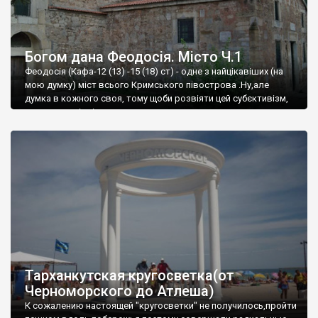
Богом дана Феодосія. Місто Ч.1
Феодосія (Кафа-12 (13) -15 (18) ст) - одне з найцікавіших (на
мою думку) міст всього Кримського півострова .Ну,але
думка в кожного своя, тому щоби розвіяти цей субєктивізм,
запрошую відвідати це
Тарханкутская кругосветка(от
Черноморского до Атлеша)
К сожалению настоящей "кругосветки" не получилось,пройти