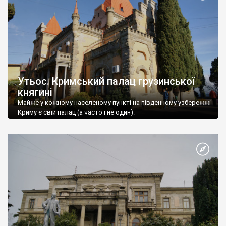
Утьос. Кримський палац грузинської
княгині
Майже у кожному населеному пункті на південному узбережжі
Криму є свій палац (а часто і не один).