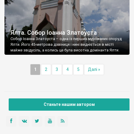
Ялта. Собор Іоанна Златоуста
Собор Іоанна Златоуста – одна із перших мурованих споруд
Ялти. Його 45-метрова дзвіниця і нині видніється в місті
майже звідусіль, а колись це була висотна домінанта Ялти.
1
2
3
4
5
Далі »
Станьте нашим автором