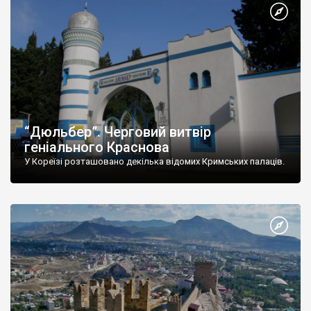
“Дюльбер”. Черговий витвір
геніального Краснова
У Кореїзі розташовано декілька відомих Кримських палаців.