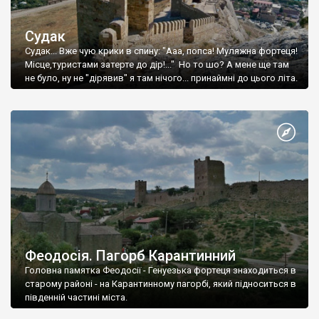
Судак
Судак... Вже чую крики в спину: "Ааа, попса! Муляжна фортеця!
Місце,туристами затерте до дір!..." Но то шо? А мене ще там
не було, ну не "дірявив" я там нічого... принаймні до цього літа.
Феодосія. Пагорб Карантинний
Головна памятка Феодосії - Генуезька фортеця знаходиться в
старому районі - на Карантинному пагорбі, який підноситься в
південній частині міста.