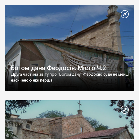
Богом дана Феодосія. Місто Ч.2
Друга частина звіту про "Богом дану" Феодосію буде не менш
насиченою ніж перша.