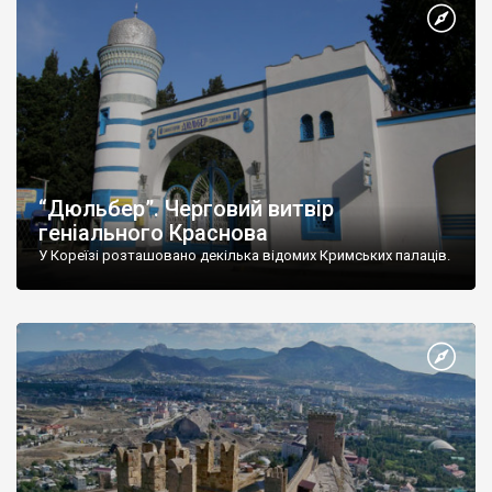
“Дюльбер”. Черговий витвір
геніального Краснова
У Кореїзі розташовано декілька відомих Кримських палаців.