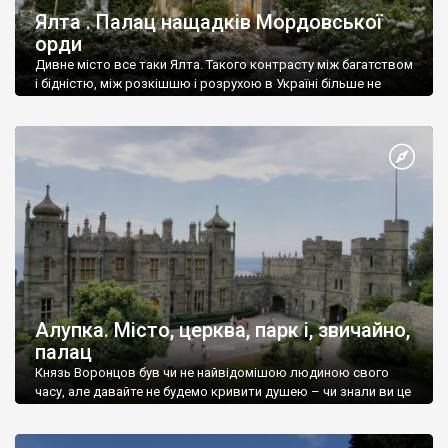
Ялта . Палац нащадків Мордовської
орди
Дивне місто все таки Ялта. Такого контрасту між багатством
і бідністю, між розкішшю і розрухою в Україні більше не
знайдеш.
Алупка. Місто, церква, парк і, звичайно,
палац
Князь Воронцов був чи не найвідомішою людиною свого
часу, але давайте не будемо кривити душею – чи знали ви це
прізвище до відвідин Алупки? Мабуть все таки ні.