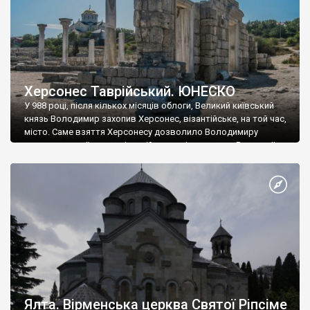
Херсонес Таврійський. ЮНЕСКО
У 988 році, після кількох місяців облоги, Великий київський
князь Володимир захопив Херсонес, візантійське, на той час,
місто. Саме взяття Херсонесу дозволило Володимиру
диктувати свої умови візантійському імператору Василю ІІ, та
одружитися з його дочкою Ганною. Цього ж року, в
Херсонесі Володимир-язичник, став Василем-християнином.
А потім було Хрещення Русі. На честь Херсонесу Таврійського
названо місто […]
Ялта. Вірменська церква Святої Ріпсіме