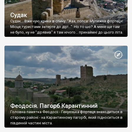
Судак
Судак... Вже чую крики в спину: "Ааа, попса! Муляжна фортеця!
Місце,туристами затерте до дір!..." Но то шо? А мене ще там
не було, ну не "дірявив" я там нічого... принаймні до цього літа.
Феодосія. Пагорб Карантинний
Головна памятка Феодосії - Генуезька фортеця знаходиться в
старому районі - на Карантинному пагорбі, який підноситься в
південній частині міста.