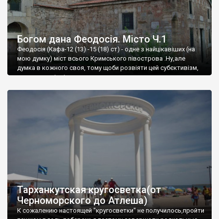
Богом дана Феодосія. Місто Ч.1
Феодосія (Кафа-12 (13) -15 (18) ст) - одне з найцікавіших (на
мою думку) міст всього Кримського півострова .Ну,але
думка в кожного своя, тому щоби розвіяти цей субєктивізм,
запрошую відвідати це
Тарханкутская кругосветка(от
Черноморского до Атлеша)
К сожалению настоящей "кругосветки" не получилось,пройти