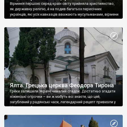
Вірменія першою серед країн світу прийняла християнство,
як державну релігію, й на подив багатьох пересічних
українців, які усіх кавказців вважають мусульманами, вірмени
є відданими вірянами Христа
Ялта. Грецька церква Феодора Тирона
Греки залишили Україні чималий спадок. Достатньо згадати
ніжинські огірочки – ви ж мабуть всі знаєте, що цей,
загублений у радянські часи, легендарний рецепт привезли у
Ніжин греки?