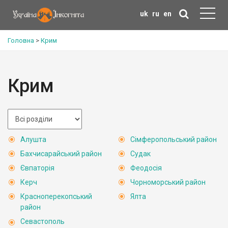
uk
ru
en
Головна
>
Крим
Крим
Алушта
Сімферопольський район
Бахчисарайський район
Судак
Євпаторія
Феодосія
Керч
Чорноморський район
Красноперекопський
Ялта
район
Севастополь