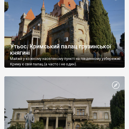
Утьос. Кримський палац грузинської
княгині
Майже у кожному населеному пункті на південному узбережжі
Криму є свій палац (а часто і не один).