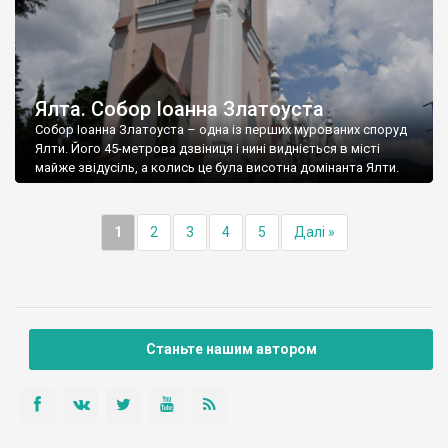
Ялта. Собор Іоанна Златоуста
Собор Іоанна Златоуста – одна із перших мурованих споруд
Ялти. Його 45-метрова дзвіниця і нині видніється в місті
майже звідусіль, а колись це була висотна домінанта Ялти.
1
2
3
4
5
Далі »
Станьте нашим автором