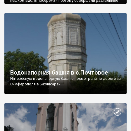
пешком вдоль побережья,поэтому совершали радиальные
вылазки из Оленевки.
Водонапорная башня в с.Почтовое
Интересную водонапорную башню посмотрели по дороге из
Симферополя в Бахчисарай.