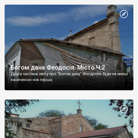
Богом дана Феодосія. Місто Ч.2
Друга частина звіту про "Богом дану" Феодосію буде не менш
насиченою ніж перша.