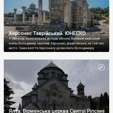
Херсонес Таврійський. ЮНЕСКО
У 988 році, після кількох місяців облоги, Великий київський
князь Володимир захопив Херсонес, візантійське, на той час,
місто. Саме взяття Херсонесу дозволило Володимиру
диктувати свої умови візантійському імператору Василю ІІ, та
одружитися з його дочкою Ганною. Цього ж року, в
Херсонесі Володимир-язичник, став Василем-християнином.
А потім було Хрещення Русі. На честь Херсонесу Таврійського
названо місто […]
Ялта. Вірменська церква Святої Ріпсіме