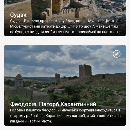
Судак
Судак... Вже чую крики в спину: "Ааа, попса! Муляжна фортеця!
Місце,туристами затерте до дір!..." Но то шо? А мене ще там
не було, ну не "дірявив" я там нічого... принаймні до цього літа.
Феодосія. Пагорб Карантинний
Головна памятка Феодосії - Генуезька фортеця знаходиться в
старому районі - на Карантинному пагорбі, який підноситься в
південній частині міста.