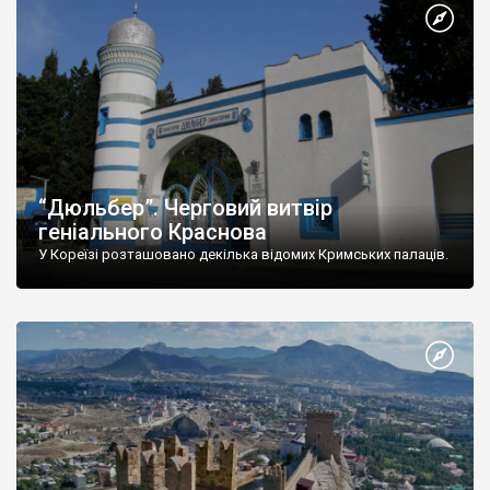
“Дюльбер”. Черговий витвір
геніального Краснова
У Кореїзі розташовано декілька відомих Кримських палаців.