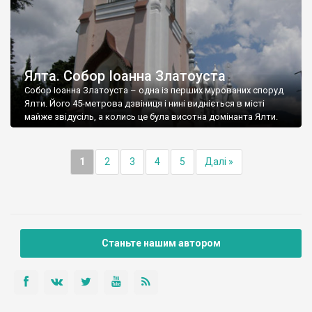
Ялта. Собор Іоанна Златоуста
Собор Іоанна Златоуста – одна із перших мурованих споруд
Ялти. Його 45-метрова дзвіниця і нині видніється в місті
майже звідусіль, а колись це була висотна домінанта Ялти.
1
2
3
4
5
Далі »
Станьте нашим автором