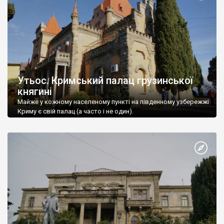
Утьос. Кримський палац грузинської
княгині
Майже у кожному населеному пункті на південному узбережжі
Криму є свій палац (а часто і не один).