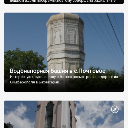
пешком вдоль побережья,поэтому совершали радиальные
вылазки из Оленевки.
Водонапорная башня в с.Почтовое
Интересную водонапорную башню посмотрели по дороге из
Симферополя в Бахчисарай.