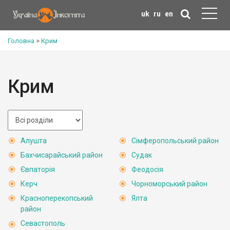
uk
ru
en
Головна
>
Крим
Крим
Алушта
Сімферопольський район
Бахчисарайський район
Судак
Євпаторія
Феодосія
Керч
Чорноморський район
Красноперекопський
Ялта
район
Севастополь