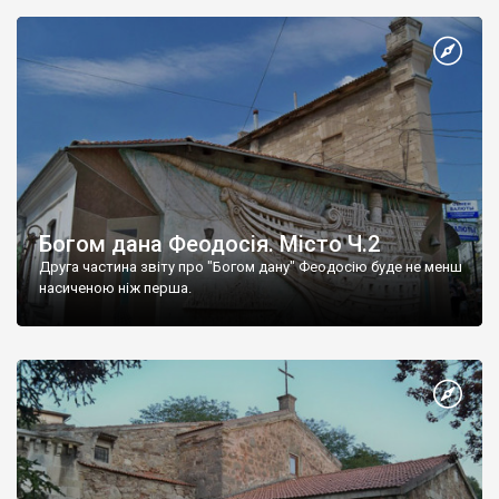
Богом дана Феодосія. Місто Ч.2
Друга частина звіту про "Богом дану" Феодосію буде не менш
насиченою ніж перша.