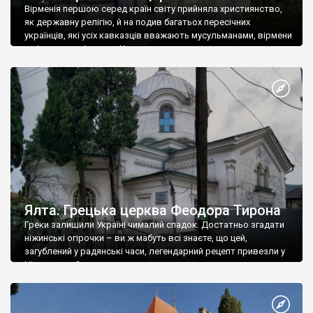
Вірменія першою серед країн світу прийняла християнство,
як державну релігію, й на подив багатьох пересічних
українців, які усіх кавказців вважають мусульманами, вірмени
є відданими вірянами Христа
Ялта. Грецька церква Феодора Тирона
Греки залишили Україні чималий спадок. Достатньо згадати
ніжинські огірочки – ви ж мабуть всі знаєте, що цей,
загублений у радянські часи, легендарний рецепт привезли у
Ніжин греки?