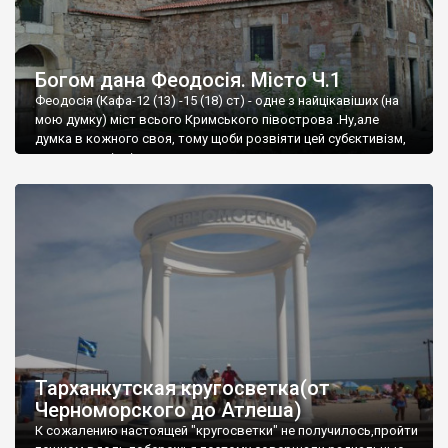
Богом дана Феодосія. Місто Ч.1
Феодосія (Кафа-12 (13) -15 (18) ст) - одне з найцікавіших (на
мою думку) міст всього Кримського півострова .Ну,але
думка в кожного своя, тому щоби розвіяти цей субєктивізм,
запрошую відвідати це
Тарханкутская кругосветка(от
Черноморского до Атлеша)
К сожалению настоящей "кругосветки" не получилось,пройти