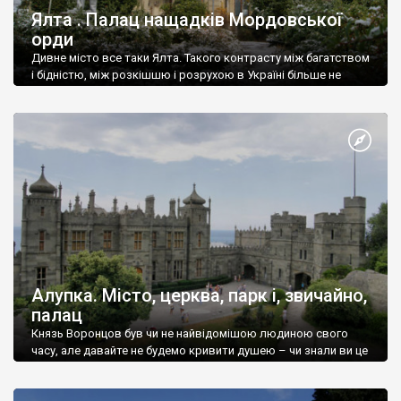
Ялта . Палац нащадків Мордовської
орди
Дивне місто все таки Ялта. Такого контрасту між багатством
і бідністю, між розкішшю і розрухою в Україні більше не
знайдеш.
Алупка. Місто, церква, парк і, звичайно,
палац
Князь Воронцов був чи не найвідомішою людиною свого
часу, але давайте не будемо кривити душею – чи знали ви це
прізвище до відвідин Алупки? Мабуть все таки ні.