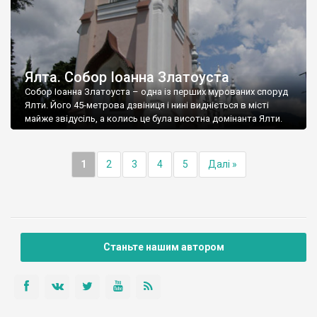
Ялта. Собор Іоанна Златоуста
Собор Іоанна Златоуста – одна із перших мурованих споруд
Ялти. Його 45-метрова дзвіниця і нині видніється в місті
майже звідусіль, а колись це була висотна домінанта Ялти.
1
2
3
4
5
Далі »
Станьте нашим автором