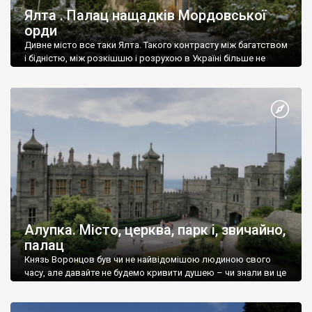
Ялта . Палац нащадків Мордовської
орди
Дивне місто все таки Ялта. Такого контрасту між багатством
і бідністю, між розкішшю і розрухою в Україні більше не
знайдеш.
Алупка. Місто, церква, парк і, звичайно,
палац
Князь Воронцов був чи не найвідомішою людиною свого
часу, але давайте не будемо кривити душею – чи знали ви це
прізвище до відвідин Алупки? Мабуть все таки ні.