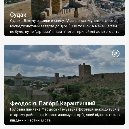
Судак
Судак... Вже чую крики в спину: "Ааа, попса! Муляжна фортеця!
Місце,туристами затерте до дір!..." Но то шо? А мене ще там
не було, ну не "дірявив" я там нічого... принаймні до цього літа.
Феодосія. Пагорб Карантинний
Головна памятка Феодосії - Генуезька фортеця знаходиться в
старому районі - на Карантинному пагорбі, який підноситься в
південній частині міста.