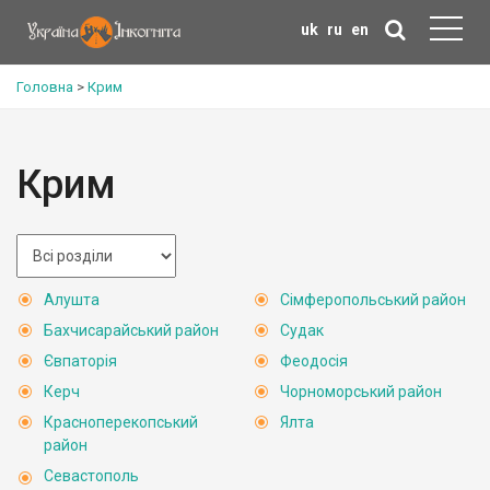
uk
ru
en
Головна
>
Крим
Крим
Алушта
Сімферопольський район
Бахчисарайський район
Судак
Євпаторія
Феодосія
Керч
Чорноморський район
Красноперекопський
Ялта
район
Севастополь