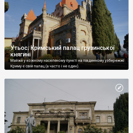
Утьос. Кримський палац грузинської
княгині
Майже у кожному населеному пункті на південному узбережжі
Криму є свій палац (а часто і не один).