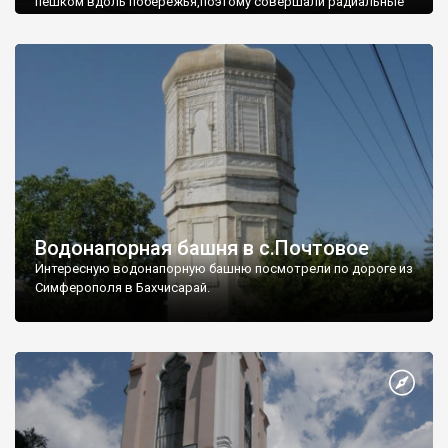
пешком вдоль побережья,поэтому совершали радиальные
вылазки из Оленевки.
Водонапорная башня в с.Почтовое
Интересную водонапорную башню посмотрели по дороге из
Симферополя в Бахчисарай.