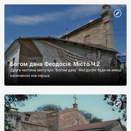
Богом дана Феодосія. Місто Ч.2
Друга частина звіту про "Богом дану" Феодосію буде не менш
насиченою ніж перша.