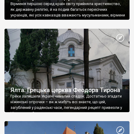
Вірменія першою серед країн світу прийняла християнство,
як державну релігію, й на подив багатьох пересічних
українців, які усіх кавказців вважають мусульманами, вірмени
є відданими вірянами Христа
Ялта. Грецька церква Феодора Тирона
Греки залишили Україні чималий спадок. Достатньо згадати
ніжинські огірочки – ви ж мабуть всі знаєте, що цей,
загублений у радянські часи, легендарний рецепт привезли у
Ніжин греки?