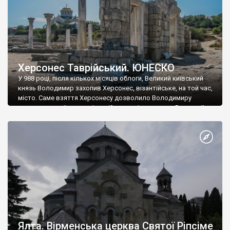
Херсонес Таврійський. ЮНЕСКО
У 988 році, після кількох місяців облоги, Великий київський
князь Володимир захопив Херсонес, візантійське, на той час,
місто. Саме взяття Херсонесу дозволило Володимиру
диктувати свої умови візантійському імператору Василю ІІ, та
одружитися з його дочкою Ганною. Цього ж року, в
Херсонесі Володимир-язичник, став Василем-християнином.
А потім було Хрещення Русі. На честь Херсонесу Таврійського
названо місто […]
Ялта. Вірменська церква Святої Ріпсіме