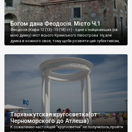
Богом дана Феодосія. Місто Ч.1
Феодосія (Кафа-12 (13) -15 (18) ст) - одне з найцікавіших (на
мою думку) міст всього Кримського півострова .Ну,але
думка в кожного своя, тому щоби розвіяти цей субєктивізм,
запрошую відвідати це
Тарханкутская кругосветка(от
Черноморского до Атлеша)
К сожалению настоящей "кругосветки" не получилось,пройти