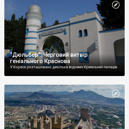
“Дюльбер”. Черговий витвір
геніального Краснова
У Кореїзі розташовано декілька відомих Кримських палаців.