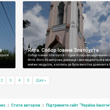
е
Ялта. Собор Іоанна Златоуста
ороге
Собор Іоанна Златоуста – одна із перших мурованих 
Ялти. Його 45-метрова дзвіниця і нині видніється в міс
майже звідусіль, а колись це була висотна домінанта 
2
3
4
5
Далі »
нас
Стати автором
Підтримати сайт “Україна Інкогні