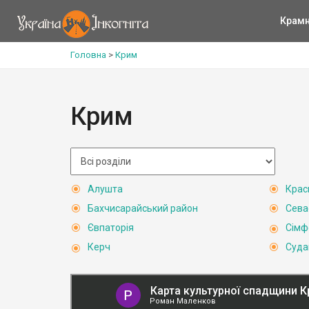
Крам
Головна
>
Крим
Крим
Алушта
Крас
Бахчисарайський район
Сева
Євпаторія
Сімф
Керч
Суда