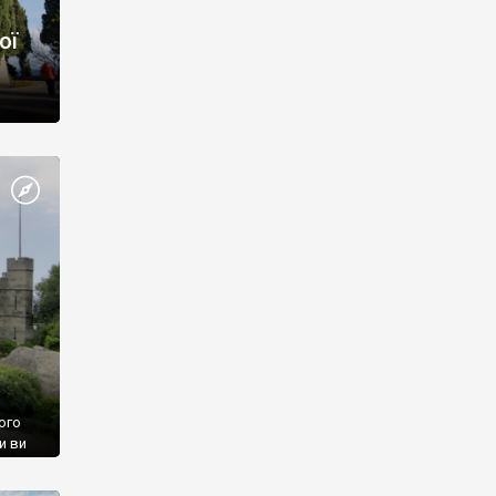
ої
ого
и ви