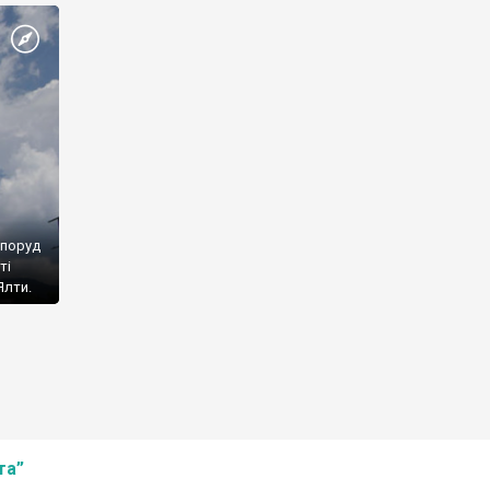
споруд
ті
Ялти.
та”