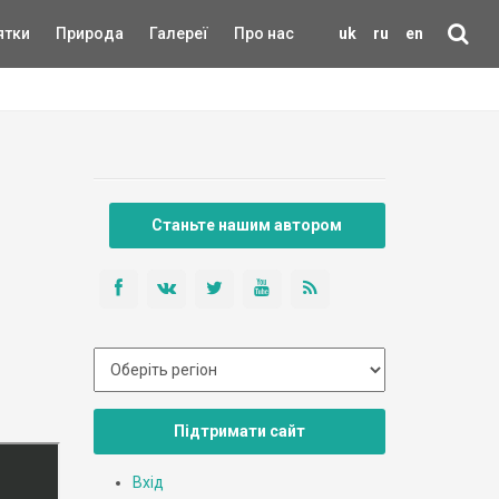
ятки
Природа
Галереї
Про нас
uk
ru
en
Станьте нашим автором
Підтримати сайт
Вхід