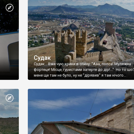
Судак
Судак... Вже чую крики в спину: "Ааа, попса! Муляжна
фортеця! Місце,туристами затерте до дір!..." Но то шо
мене ще там не було, ну не "дірявив" я там нічого...
принаймні до цього літа.