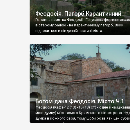
Феодосія. Пагорб Карантинний
Головна памятка Феодосії - Генуезька фортеця знах
в старому районі - на Карантинному пагорбі, який
підноситься в південній частині міста.
Богом дана Феодосія. Місто Ч.1
Феодосія (Кафа-12 (13) -15 (18) ст) - одне з найцікаві
мою думку) міст всього Кримського півострова .Ну,
думка в кожного своя, тому щоби розвіяти цей субєк
запрошую відвідати це