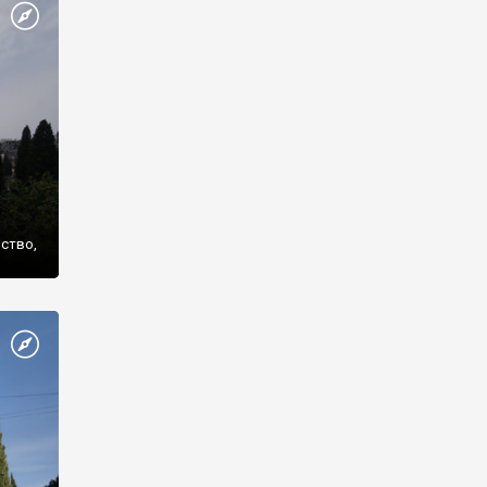
же
нство,