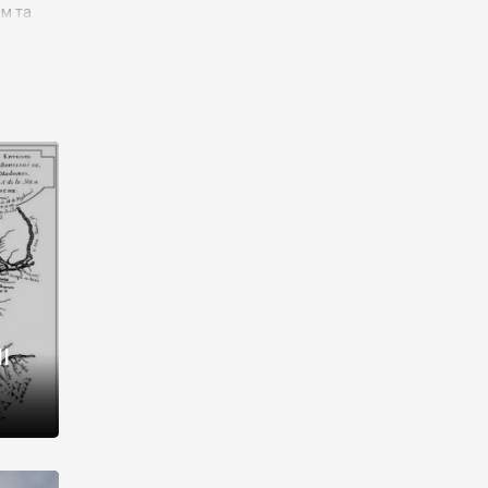
им та
ора і
є
го типу,
ей-
рний
ста:
 райони
від 2
I
і,
рукти,
 котрі