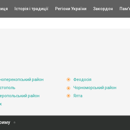
ниця
Історія і традиції
Регіони України
Закордон
Пам'
ноперекопський район
Феодосія
стополь
Чорноморський район
еропольський район
Ялта
к