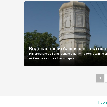
Водонапорная башня в с.Почтово
Интересную водонапорную башню посмотрели по д
из Симферополя в Бахчисарай.
1
Про 