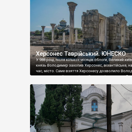
музею «Новгородський музей-заповідник» сотні арт
візантійської доби. Раритети викрадені з фондів об’
культурної спадщини ЮНЕСКО «Херсонеса Таврійсько
Офіційно – на виставку «Золото Візантії», але експер
влада в Україні вважають це лише […]
Херсонес Таврійський. ЮНЕСКО
У 988 році, після кількох місяців облоги, Великий киї
князь Володимир захопив Херсонес, візантійське, на
час, місто. Саме взяття Херсонесу дозволило Воло
диктувати свої умови візантійському імператору Вас
та одружитися з його дочкою Ганною. Цього ж року,
Херсонесі Володимир-язичник, став Василем-
християнином. А потім було Хрещення Русі. На честь
Херсонесу Таврійського названо місто […]