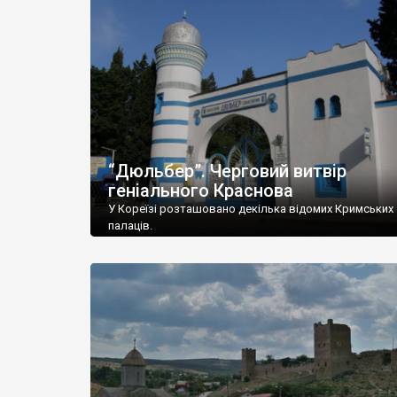
“Дюльбер”. Черговий витвір
геніального Краснова
У Кореїзі розташовано декілька відомих Кримських
палаців.