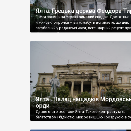
Ялта. Грецька церква Феодора Ти
Греки залишили Україні чималий спадок. Достатньо 
ніжинські огірочки – ви ж мабуть всі знаєте, що цей,
загублений у радянські часи, легендарний рецепт пр
Ніжин греки?
Ялта . Палац нащадків Мордовськ
орди
Дивне місто все таки Ялта. Такого контрасту між
багатством і бідністю, між розкішшю і розрухою в Ук
більше не знайдеш.