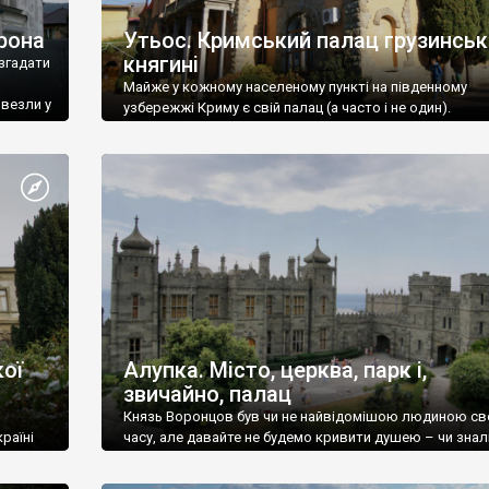
рона
Утьос. Кримський палац грузинськ
княгині
згадати
Майже у кожному населеному пункті на південному
ивезли у
узбережжі Криму є свій палац (а часто і не один).
ої
Алупка. Місто, церква, парк і,
звичайно, палац
Князь Воронцов був чи не найвідомішою людиною св
раїні
часу, але давайте не будемо кривити душею – чи знал
це прізвище до відвідин Алупки? Мабуть все таки ні.