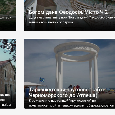
Богом дана Феодосія. Місто Ч.2
одиться
Друга частина звіту про "Богом дану" Феодосію буде 
менш насиченою ніж перша.
Тарханкутская кругосветка(от
Черноморского до Атлеша)
ших (на
але
К сожалению настоящей "кругосветки" не
тивізм,
получилось,пройти пешком вдоль побережья,поэтом
совершали радиальные вылазки из Оленевки.