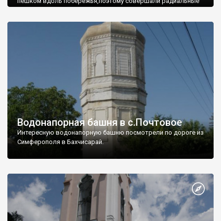
пешком вдоль побережья,поэтому совершали радиальные
вылазки из Оленевки.
Водонапорная башня в с.Почтовое
Интересную водонапорную башню посмотрели по дороге из
Симферополя в Бахчисарай.