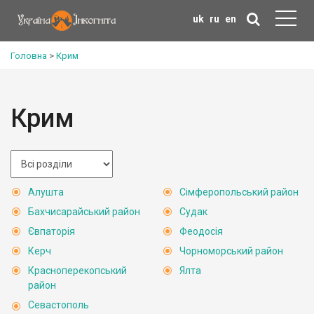
uk
ru
en
Головна
>
Крим
Крим
Алушта
Сімферопольський район
Бахчисарайський район
Судак
Євпаторія
Феодосія
Керч
Чорноморський район
Красноперекопський
Ялта
район
Севастополь