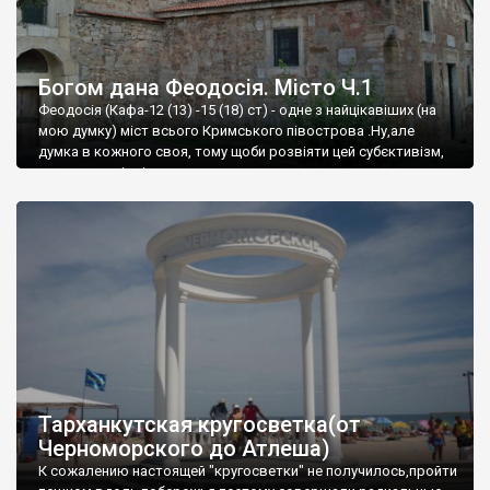
Богом дана Феодосія. Місто Ч.1
Феодосія (Кафа-12 (13) -15 (18) ст) - одне з найцікавіших (на
мою думку) міст всього Кримського півострова .Ну,але
думка в кожного своя, тому щоби розвіяти цей субєктивізм,
запрошую відвідати це
Тарханкутская кругосветка(от
Черноморского до Атлеша)
К сожалению настоящей "кругосветки" не получилось,пройти