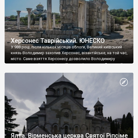
Херсонес Таврійський. ЮНЕСКО
У 988 році, після кількох місяців облоги, Великий київський
князь Володимир захопив Херсонес, візантійське, на той час,
місто. Саме взяття Херсонесу дозволило Володимиру
диктувати свої умови візантійському імператору Василю ІІ, та
одружитися з його дочкою Ганною. Цього ж року, в
Херсонесі Володимир-язичник, став Василем-християнином.
А потім було Хрещення Русі. На честь Херсонесу Таврійського
названо місто […]
Ялта. Вірменська церква Святої Ріпсіме