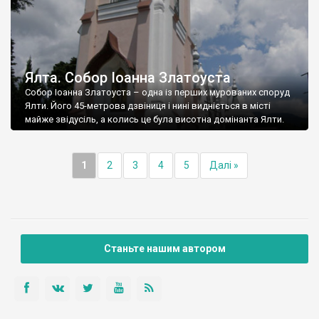
Ялта. Собор Іоанна Златоуста
Собор Іоанна Златоуста – одна із перших мурованих споруд
Ялти. Його 45-метрова дзвіниця і нині видніється в місті
майже звідусіль, а колись це була висотна домінанта Ялти.
1
2
3
4
5
Далі »
Станьте нашим автором