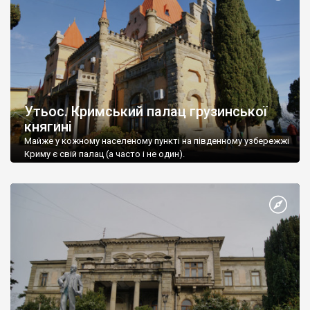
Утьос. Кримський палац грузинської
княгині
Майже у кожному населеному пункті на південному узбережжі
Криму є свій палац (а часто і не один).