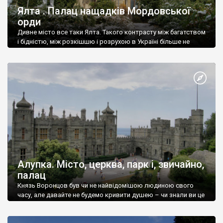
Ялта . Палац нащадків Мордовської
орди
Дивне місто все таки Ялта. Такого контрасту між багатством
і бідністю, між розкішшю і розрухою в Україні більше не
знайдеш.
Алупка. Місто, церква, парк і, звичайно,
палац
Князь Воронцов був чи не найвідомішою людиною свого
часу, але давайте не будемо кривити душею – чи знали ви це
прізвище до відвідин Алупки? Мабуть все таки ні.