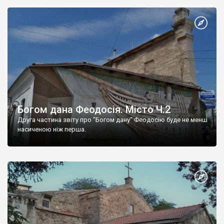
Богом дана Феодосія. Місто Ч.2
Друга частина звіту про "Богом дану" Феодосію буде не менш
насиченою ніж перша.