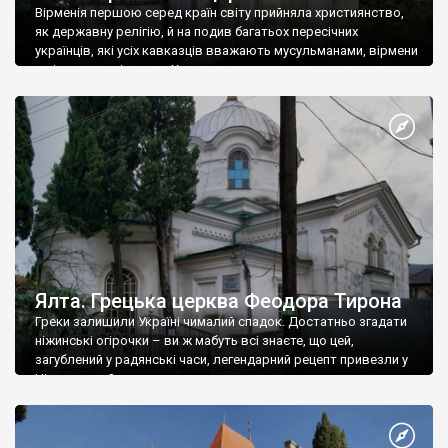
Вірменія першою серед країн світу прийняла християнство,
як державну релігію, й на подив багатьох пересічних
українців, які усіх кавказців вважають мусульманами, вірмени
є відданими вірянами Христа
Ялта. Грецька церква Феодора Тирона
Греки залишили Україні чималий спадок. Достатньо згадати
ніжинські огірочки – ви ж мабуть всі знаєте, що цей,
загублений у радянські часи, легендарний рецепт привезли у
Ніжин греки?