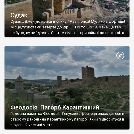
Судак
Судак... Вже чую крики в спину: "Ааа, попса! Муляжна фортеця!
Місце,туристами затерте до дір!..." Но то шо? А мене ще там
не було, ну не "дірявив" я там нічого... принаймні до цього літа.
Феодосія. Пагорб Карантинний
Головна памятка Феодосії - Генуезька фортеця знаходиться в
старому районі - на Карантинному пагорбі, який підноситься в
південній частині міста.