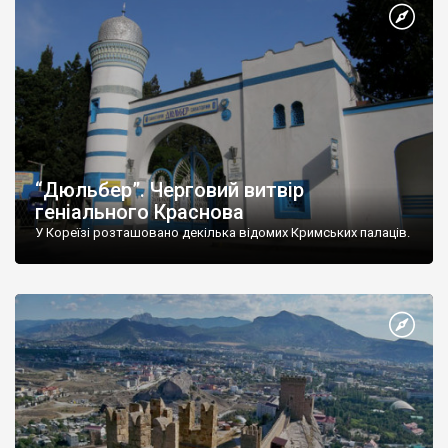
“Дюльбер”. Черговий витвір
геніального Краснова
У Кореїзі розташовано декілька відомих Кримських палаців.