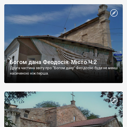
Богом дана Феодосія. Місто Ч.2
Друга частина звіту про "Богом дану" Феодосію буде не менш
насиченою ніж перша.