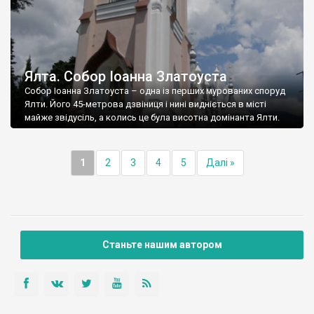
Ялта. Собор Іоанна Златоуста
Собор Іоанна Златоуста – одна із перших мурованих споруд
Ялти. Його 45-метрова дзвіниця і нині видніється в місті
майже звідусіль, а колись це була висотна домінанта Ялти.
1
2
3
4
5
Далі »
Станьте нашим автором