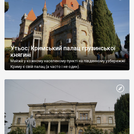
Утьос. Кримський палац грузинської
княгині
Майже у кожному населеному пункті на південному узбережжі
Криму є свій палац (а часто і не один).