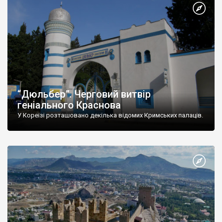
“Дюльбер”. Черговий витвір
геніального Краснова
У Кореїзі розташовано декілька відомих Кримських палаців.