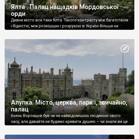
Ялта . Палац нащадків Мордовської
орди
Дивне місто все таки Ялта. Такого контрасту між багатством
і бідністю, між розкішшю і розрухою в Україні більше не
знайдеш.
Алупка. Місто, церква, парк і, звичайно,
палац
Князь Воронцов був чи не найвідомішою людиною свого
часу, але давайте не будемо кривити душею – чи знали ви це
прізвище до відвідин Алупки? Мабуть все таки ні.