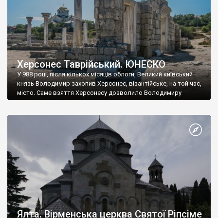
Херсонес Таврійський. ЮНЕСКО
У 988 році, після кількох місяців облоги, Великий київський
князь Володимир захопив Херсонес, візантійське, на той час,
місто. Саме взяття Херсонесу дозволило Володимиру
диктувати свої умови візантійському імператору Василю ІІ, та
одружитися з його дочкою Ганною. Цього ж року, в
Херсонесі Володимир-язичник, став Василем-християнином.
А потім було Хрещення Русі. На честь Херсонесу Таврійського
названо місто […]
Ялта. Вірменська церква Святої Ріпсіме