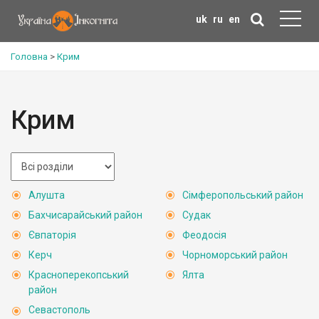
uk
ru
en
Головна
>
Крим
Крим
Алушта
Сімферопольський район
Бахчисарайський район
Судак
Євпаторія
Феодосія
Керч
Чорноморський район
Красноперекопський
Ялта
район
Севастополь