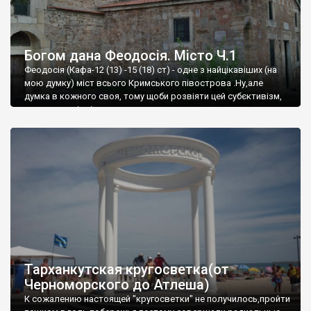
Богом дана Феодосія. Місто Ч.1
Феодосія (Кафа-12 (13) -15 (18) ст) - одне з найцікавіших (на
мою думку) міст всього Кримського півострова .Ну,але
думка в кожного своя, тому щоби розвіяти цей субєктивізм,
запрошую відвідати це
Тарханкутская кругосветка(от
Черноморского до Атлеша)
К сожалению настоящей "кругосветки" не получилось,пройти