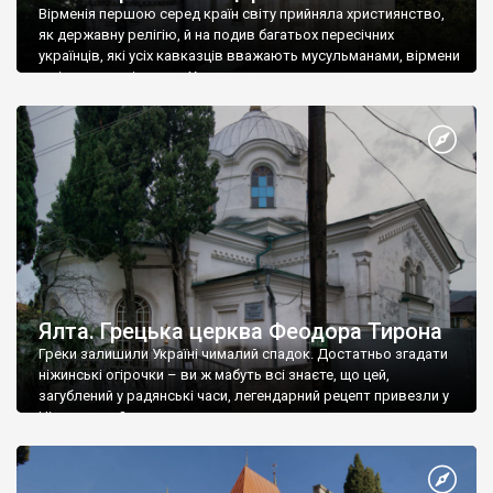
Вірменія першою серед країн світу прийняла християнство,
як державну релігію, й на подив багатьох пересічних
українців, які усіх кавказців вважають мусульманами, вірмени
є відданими вірянами Христа
Ялта. Грецька церква Феодора Тирона
Греки залишили Україні чималий спадок. Достатньо згадати
ніжинські огірочки – ви ж мабуть всі знаєте, що цей,
загублений у радянські часи, легендарний рецепт привезли у
Ніжин греки?