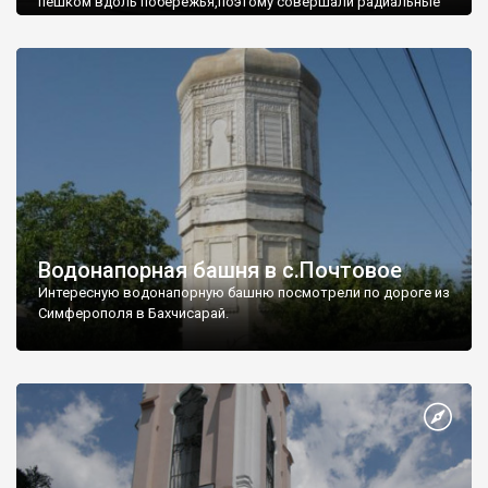
пешком вдоль побережья,поэтому совершали радиальные
вылазки из Оленевки.
Водонапорная башня в с.Почтовое
Интересную водонапорную башню посмотрели по дороге из
Симферополя в Бахчисарай.