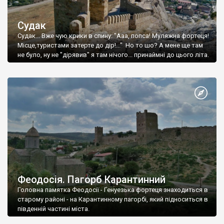
Судак
Судак... Вже чую крики в спину: "Ааа, попса! Муляжна фортеця!
Місце,туристами затерте до дір!..." Но то шо? А мене ще там
не було, ну не "дірявив" я там нічого... принаймні до цього літа.
Феодосія. Пагорб Карантинний
Головна памятка Феодосії - Генуезька фортеця знаходиться в
старому районі - на Карантинному пагорбі, який підноситься в
південній частині міста.