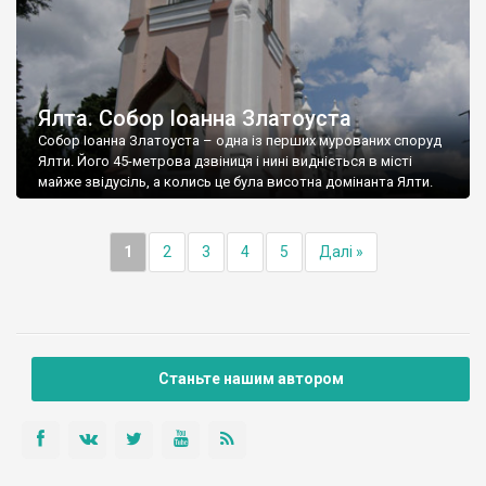
Ялта. Собор Іоанна Златоуста
Собор Іоанна Златоуста – одна із перших мурованих споруд
Ялти. Його 45-метрова дзвіниця і нині видніється в місті
майже звідусіль, а колись це була висотна домінанта Ялти.
1
2
3
4
5
Далі »
Станьте нашим автором