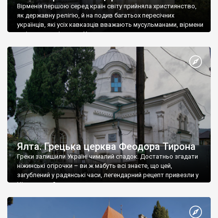
Вірменія першою серед країн світу прийняла християнство,
як державну релігію, й на подив багатьох пересічних
українців, які усіх кавказців вважають мусульманами, вірмени
є відданими вірянами Христа
Ялта. Грецька церква Феодора Тирона
Греки залишили Україні чималий спадок. Достатньо згадати
ніжинські огірочки – ви ж мабуть всі знаєте, що цей,
загублений у радянські часи, легендарний рецепт привезли у
Ніжин греки?