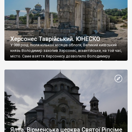
Херсонес Таврійський. ЮНЕСКО
У 988 році, після кількох місяців облоги, Великий київський
князь Володимир захопив Херсонес, візантійське, на той час,
місто. Саме взяття Херсонесу дозволило Володимиру
диктувати свої умови візантійському імператору Василю ІІ, та
одружитися з його дочкою Ганною. Цього ж року, в
Херсонесі Володимир-язичник, став Василем-християнином.
А потім було Хрещення Русі. На честь Херсонесу Таврійського
названо місто […]
Ялта. Вірменська церква Святої Ріпсіме