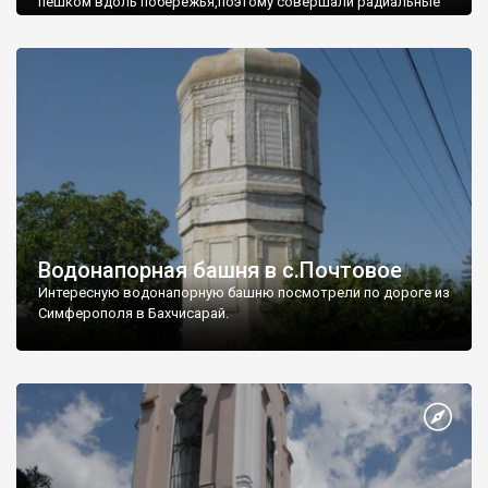
пешком вдоль побережья,поэтому совершали радиальные
вылазки из Оленевки.
Водонапорная башня в с.Почтовое
Интересную водонапорную башню посмотрели по дороге из
Симферополя в Бахчисарай.