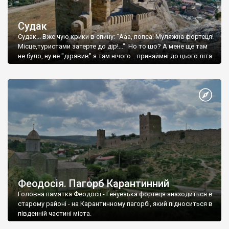
Судак
Судак... Вже чую крики в спину: "Ааа, попса! Муляжна фортеця!
Місце,туристами затерте до дір!..." Но то шо? А мене ще там
не було, ну не "дірявив" я там нічого... принаймні до цього літа.
Феодосія. Пагорб Карантинний
Головна памятка Феодосії - Генуезька фортеця знаходиться в
старому районі - на Карантинному пагорбі, який підноситься в
південній частині міста.