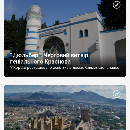
“Дюльбер”. Черговий витвір
геніального Краснова
У Кореїзі розташовано декілька відомих Кримських палаців.