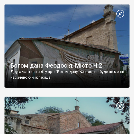
Богом дана Феодосія. Місто Ч.2
Друга частина звіту про "Богом дану" Феодосію буде не менш
насиченою ніж перша.