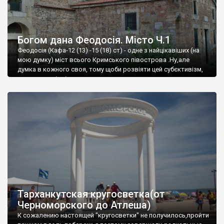
Богом дана Феодосія. Місто Ч.1
Феодосія (Кафа-12 (13) -15 (18) ст) - одне з найцікавіших (на
мою думку) міст всього Кримського півострова .Ну,але
думка в кожного своя, тому щоби розвіяти цей субєктивізм,
запрошую відвідати це
Тарханкутская кругосветка(от
Черноморского до Атлеша)
К сожалению настоящей "кругосветки" не получилось,пройти