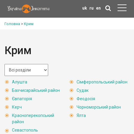
uk
ru
en
Головна
>
Крим
Крим
Алушта
Сімферопольський район
Бахчисарайський район
Судак
Євпаторія
Феодосія
Керч
Чорноморський район
Красноперекопський
Ялта
район
Севастополь