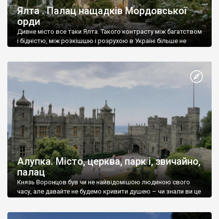
Ялта . Палац нащадків Мордовської
орди
Дивне місто все таки Ялта. Такого контрасту між багатством
і бідністю, між розкішшю і розрухою в Україні більше не
знайдеш.
Алупка. Місто, церква, парк і, звичайно,
палац
Князь Воронцов був чи не найвідомішою людиною свого
часу, але давайте не будемо кривити душею – чи знали ви це
прізвище до відвідин Алупки? Мабуть все таки ні.