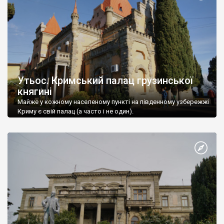
Утьос. Кримський палац грузинської
княгині
Майже у кожному населеному пункті на південному узбережжі
Криму є свій палац (а часто і не один).