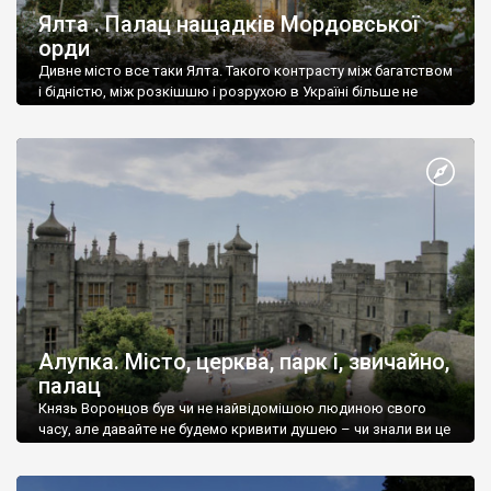
Ялта . Палац нащадків Мордовської
орди
Дивне місто все таки Ялта. Такого контрасту між багатством
і бідністю, між розкішшю і розрухою в Україні більше не
знайдеш.
Алупка. Місто, церква, парк і, звичайно,
палац
Князь Воронцов був чи не найвідомішою людиною свого
часу, але давайте не будемо кривити душею – чи знали ви це
прізвище до відвідин Алупки? Мабуть все таки ні.