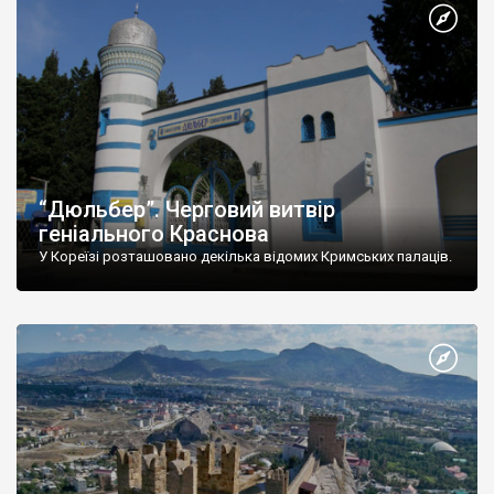
“Дюльбер”. Черговий витвір
геніального Краснова
У Кореїзі розташовано декілька відомих Кримських палаців.