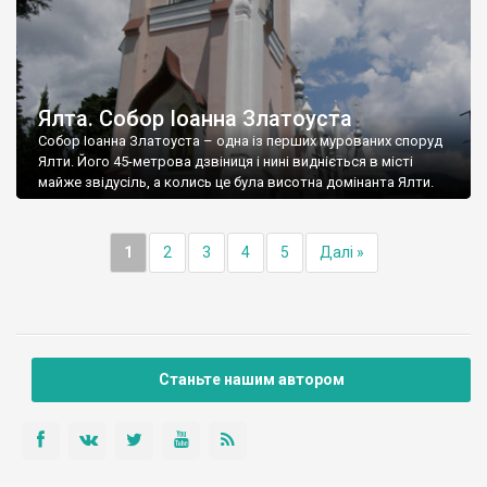
Ялта. Собор Іоанна Златоуста
Собор Іоанна Златоуста – одна із перших мурованих споруд
Ялти. Його 45-метрова дзвіниця і нині видніється в місті
майже звідусіль, а колись це була висотна домінанта Ялти.
1
2
3
4
5
Далі »
Станьте нашим автором