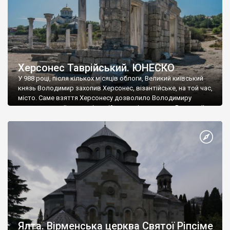
Херсонес Таврійський. ЮНЕСКО
У 988 році, після кількох місяців облоги, Великий київський
князь Володимир захопив Херсонес, візантійське, на той час,
місто. Саме взяття Херсонесу дозволило Володимиру
диктувати свої умови візантійському імператору Василю ІІ, та
одружитися з його дочкою Ганною. Цього ж року, в
Херсонесі Володимир-язичник, став Василем-християнином.
А потім було Хрещення Русі. На честь Херсонесу Таврійського
названо місто […]
Ялта. Вірменська церква Святої Ріпсіме