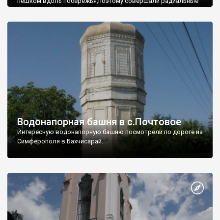
пешком вдоль побережья,поэтому совершали радиальные
вылазки из Оленевки.
Водонапорная башня в с.Почтовое
Интересную водонапорную башню посмотрели по дороге из
Симферополя в Бахчисарай.