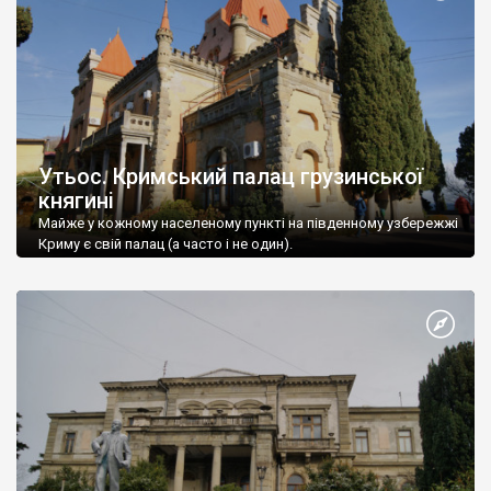
Утьос. Кримський палац грузинської
княгині
Майже у кожному населеному пункті на південному узбережжі
Криму є свій палац (а часто і не один).