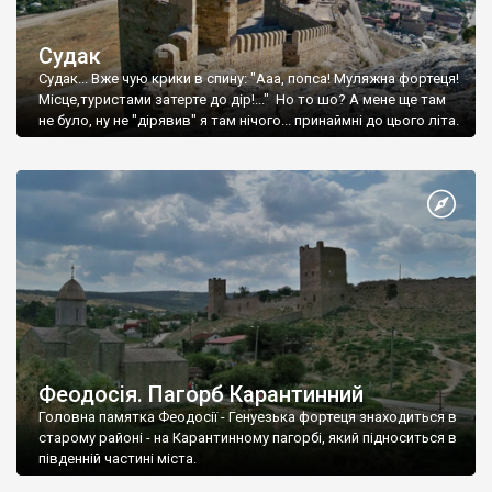
Судак
Судак... Вже чую крики в спину: "Ааа, попса! Муляжна фортеця!
Місце,туристами затерте до дір!..." Но то шо? А мене ще там
не було, ну не "дірявив" я там нічого... принаймні до цього літа.
Феодосія. Пагорб Карантинний
Головна памятка Феодосії - Генуезька фортеця знаходиться в
старому районі - на Карантинному пагорбі, який підноситься в
південній частині міста.