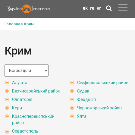
uk
ru
en
Головна
>
Крим
Крим
Алушта
Сімферопольський район
Бахчисарайський район
Судак
Євпаторія
Феодосія
Керч
Чорноморський район
Красноперекопський
Ялта
район
Севастополь