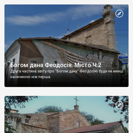
Богом дана Феодосія. Місто Ч.2
Друга частина звіту про "Богом дану" Феодосію буде не менш
насиченою ніж перша.