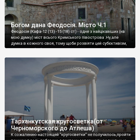
Богом дана Феодосія. Місто Ч.1
Феодосія (Кафа-12 (13) -15 (18) ст) - одне з найцікавіших (на
мою думку) міст всього Кримського півострова .Ну,але
думка в кожного своя, тому щоби розвіяти цей субєктивізм,
запрошую відвідати це
Тарханкутская кругосветка(от
Черноморского до Атлеша)
К сожалению настоящей "кругосветки" не получилось,пройти