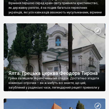
Вірменія першою серед країн світу прийняла християнство,
як державну релігію, й на подив багатьох пересічних
українців, які усіх кавказців вважають мусульманами, вірмени
є відданими вірянами Христа
Ялта. Грецька церква Феодора Тирона
Греки залишили Україні чималий спадок. Достатньо згадати
ніжинські огірочки – ви ж мабуть всі знаєте, що цей,
загублений у радянські часи, легендарний рецепт привезли у
Ніжин греки?