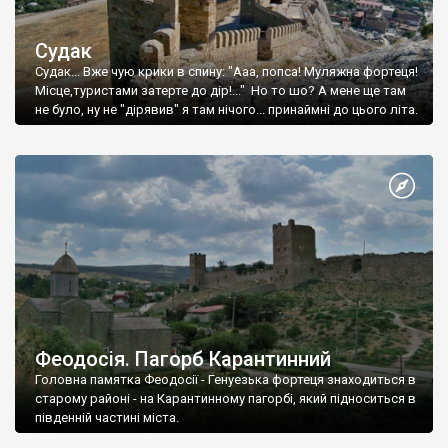
Судак
Судак... Вже чую крики в спину: "Ааа, попса! Муляжна фортеця!
Місце,туристами затерте до дір!..." Но то шо? А мене ще там
не було, ну не "дірявив" я там нічого... принаймні до цього літа.
Феодосія. Пагорб Карантинний
Головна памятка Феодосії - Генуезька фортеця знаходиться в
старому районі - на Карантинному пагорбі, який підноситься в
південній частині міста.