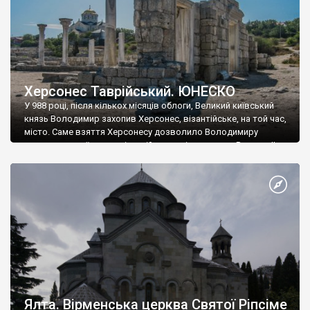
Херсонес Таврійський. ЮНЕСКО
У 988 році, після кількох місяців облоги, Великий київський
князь Володимир захопив Херсонес, візантійське, на той час,
місто. Саме взяття Херсонесу дозволило Володимиру
диктувати свої умови візантійському імператору Василю ІІ, та
одружитися з його дочкою Ганною. Цього ж року, в
Херсонесі Володимир-язичник, став Василем-християнином.
А потім було Хрещення Русі. На честь Херсонесу Таврійського
названо місто […]
Ялта. Вірменська церква Святої Ріпсіме