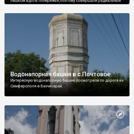
пешком вдоль побережья,поэтому совершали радиальные
вылазки из Оленевки.
Водонапорная башня в с.Почтовое
Интересную водонапорную башню посмотрели по дороге из
Симферополя в Бахчисарай.