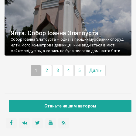
Ялта. Собор Іоанна Златоуста
Собор Іоанна Златоуста – одна із перших мурованих споруд
Ялти. Його 45-метрова дзвіниця і нині видніється в місті
майже звідусіль, а колись це була висотна домінанта Ялти.
1
2
3
4
5
Далі »
Станьте нашим автором