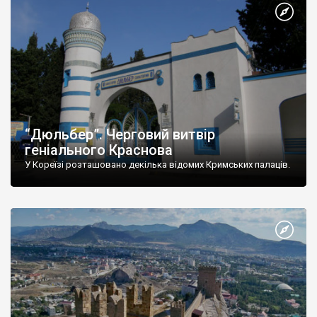
“Дюльбер”. Черговий витвір
геніального Краснова
У Кореїзі розташовано декілька відомих Кримських палаців.