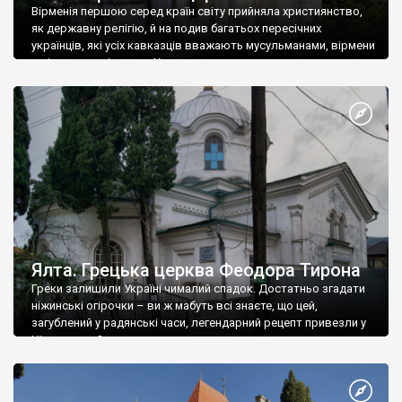
Вірменія першою серед країн світу прийняла християнство,
як державну релігію, й на подив багатьох пересічних
українців, які усіх кавказців вважають мусульманами, вірмени
є відданими вірянами Христа
Ялта. Грецька церква Феодора Тирона
Греки залишили Україні чималий спадок. Достатньо згадати
ніжинські огірочки – ви ж мабуть всі знаєте, що цей,
загублений у радянські часи, легендарний рецепт привезли у
Ніжин греки?