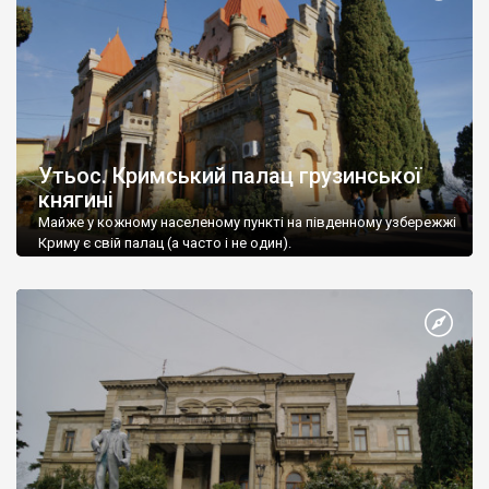
Утьос. Кримський палац грузинської
княгині
Майже у кожному населеному пункті на південному узбережжі
Криму є свій палац (а часто і не один).