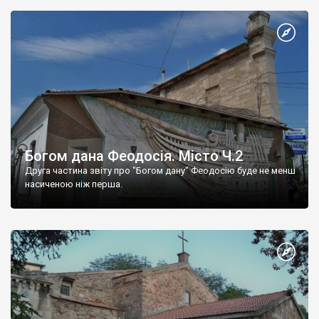
Богом дана Феодосія. Місто Ч.2
Друга частина звіту про "Богом дану" Феодосію буде не менш
насиченою ніж перша.