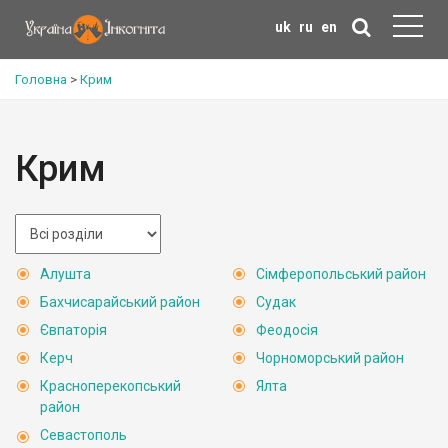
uk
ru
en
Головна
>
Крим
Крим
Алушта
Сімферопольський район
Бахчисарайський район
Судак
Євпаторія
Феодосія
Керч
Чорноморський район
Красноперекопський
Ялта
район
Севастополь