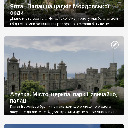
Ялта . Палац нащадків Мордовської
орди
Дивне місто все таки Ялта. Такого контрасту між багатством
і бідністю, між розкішшю і розрухою в Україні більше не
знайдеш.
Алупка. Місто, церква, парк і, звичайно,
палац
Князь Воронцов був чи не найвідомішою людиною свого
часу, але давайте не будемо кривити душею – чи знали ви це
прізвище до відвідин Алупки? Мабуть все таки ні.