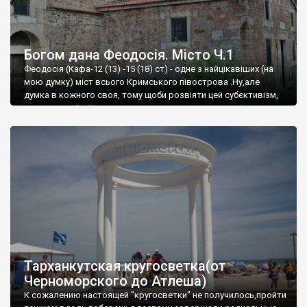
Богом дана Феодосія. Місто Ч.1
Феодосія (Кафа-12 (13) -15 (18) ст) - одне з найцікавіших (на
мою думку) міст всього Кримського півострова .Ну,але
думка в кожного своя, тому щоби розвіяти цей субєктивізм,
запрошую відвідати це
Тарханкутская кругосветка(от
Черноморского до Атлеша)
К сожалению настоящей "кругосветки" не получилось,пройти