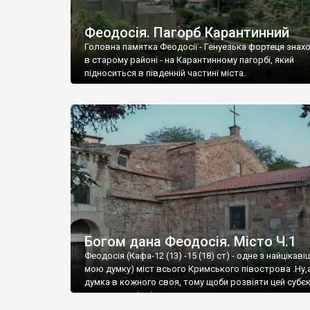
Феодосія. Пагорб Карантинний
Головна памятка Феодосії - Генуезька фортеця знах
в старому районі - на Карантинному пагорбі, який
підноситься в південній частині міста.
Богом дана Феодосія. Місто Ч.1
Феодосія (Кафа-12 (13) -15 (18) ст) - одне з найцікаві
мою думку) міст всього Кримського півострова .Ну,
думка в кожного своя, тому щоби розвіяти цей субєк
запрошую відвідати це