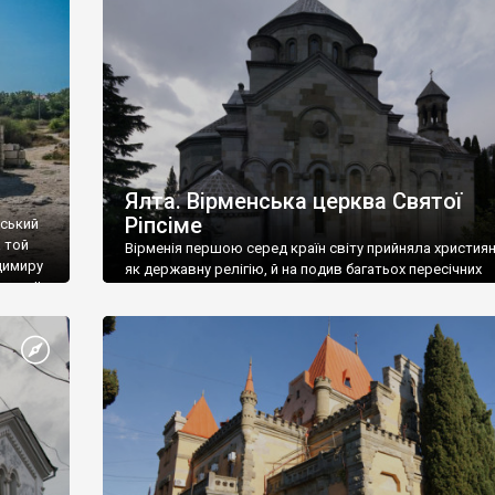
ефактів
називаються «повстяками» (postaki)…” “Вино. Крим
єкту
виробляє відмінне вино і його вдосталь: воно все ду
го».
легке біле і дуже […]
ти та
Ялта. Вірменська церква Святої
Ріпсіме
вський
 той
Вірменія першою серед країн світу прийняла христия
димиру
як державну релігію, й на подив багатьох пересічних
илю ІІ,
українців, які усіх кавказців вважають мусульманами,
 в
вірмени є відданими вірянами Христа