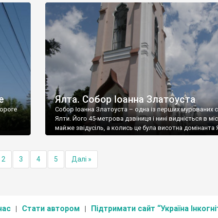
е
Ялта. Собор Іоанна Златоуста
ороге
Собор Іоанна Златоуста – одна із перших мурованих 
Ялти. Його 45-метрова дзвіниця і нині видніється в міс
майже звідусіль, а колись це була висотна домінанта 
2
3
4
5
Далі »
нас
Стати автором
Підтримати сайт “Україна Інкогні