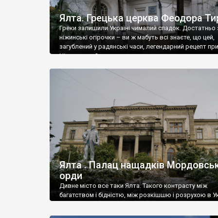
Ялта. Грецька церква Феодора Ти
Греки залишили Україні чималий спадок. Достатньо 
ніжинські огірочки – ви ж мабуть всі знаєте, що цей,
загублений у радянські часи, легендарний рецепт пр
Ніжин греки?
Ялта . Палац нащадків Мордовськ
орди
Дивне місто все таки Ялта. Такого контрасту між
багатством і бідністю, між розкішшю і розрухою в Ук
більше не знайдеш.