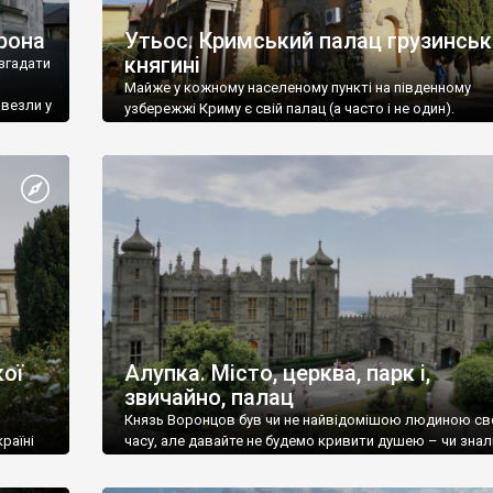
рона
Утьос. Кримський палац грузинськ
княгині
згадати
Майже у кожному населеному пункті на південному
ивезли у
узбережжі Криму є свій палац (а часто і не один).
ої
Алупка. Місто, церква, парк і,
звичайно, палац
Князь Воронцов був чи не найвідомішою людиною св
раїні
часу, але давайте не будемо кривити душею – чи знал
це прізвище до відвідин Алупки? Мабуть все таки ні.