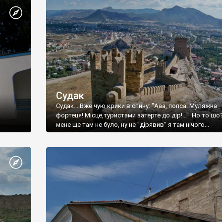
Судак
Судак... Вже чую крики в спину: "Ааа, попса! Муляжна
фортеця! Місце,туристами затерте до дір!..." Но то шо
мене ще там не було, ну не "дірявив" я там нічого...
принаймні до цього літа.