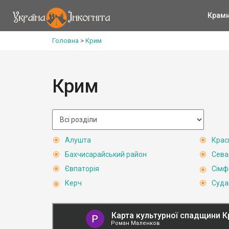
Крам
Головна
>
Крим
Крим
Алушта
Крас
Бахчисарайський район
Сева
Євпаторія
Сімф
Керч
Суда