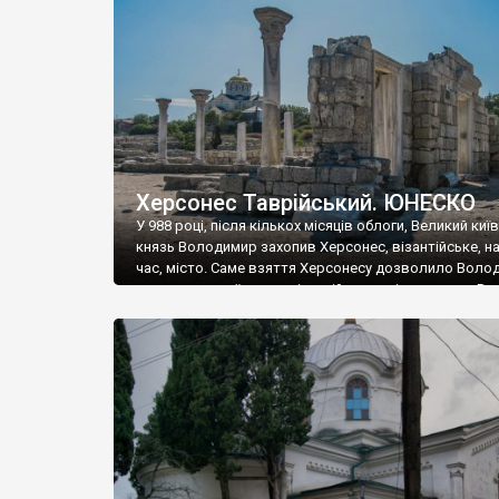
музею «Новгородський музей-заповідник» сотні арт
візантійської доби. Раритети викрадені з фондів об’
культурної спадщини ЮНЕСКО «Херсонеса Таврійсько
Офіційно – на виставку «Золото Візантії», але експер
влада в Україні вважають це лише […]
Херсонес Таврійський. ЮНЕСКО
У 988 році, після кількох місяців облоги, Великий киї
князь Володимир захопив Херсонес, візантійське, на
час, місто. Саме взяття Херсонесу дозволило Воло
диктувати свої умови візантійському імператору Вас
та одружитися з його дочкою Ганною. Цього ж року,
Херсонесі Володимир-язичник, став Василем-
християнином. А потім було Хрещення Русі. На честь
Херсонесу Таврійського названо місто […]