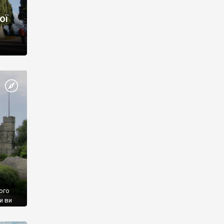
ої
ого
и ви