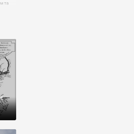
им та
ора і
є
го типу,
ей-
рний
ста:
 райони
від 2
I
і,
рукти,
 котрі