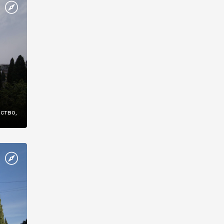
же
нство,