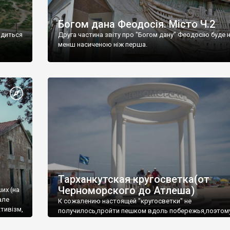
Богом дана Феодосія. Місто Ч.2
одиться
Друга частина звіту про "Богом дану" Феодосію буде 
менш насиченою ніж перша.
Тарханкутская кругосветка(от
Черноморского до Атлеша)
ших (на
але
К сожалению настоящей "кругосветки" не
тивізм,
получилось,пройти пешком вдоль побережья,поэтом
совершали радиальные вылазки из Оленевки.