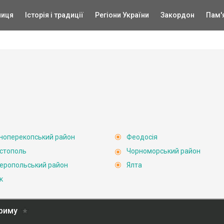
ниця
Історія і традиції
Регіони України
Закордон
Пам'
ноперекопський район
Феодосія
стополь
Чорноморський район
еропольський район
Ялта
к