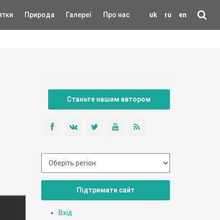
ятки
Природа
Галереї
Про нас
uk
ru
en
Станьте нашим автором
Підтримати сайт
Вхід