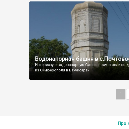
Водонапорная башня в с.Почтово
Интересную водонапорную башню посмотрели по д
из Симферополя в Бахчисарай.
1
Про 