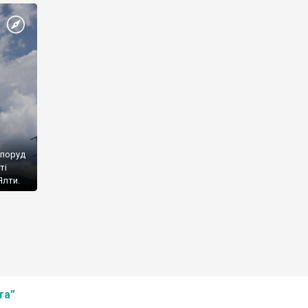
споруд
ті
Ялти.
та”