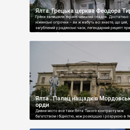
Ялта. Грецька церква Феодора Ти
Греки залишили Україні чималий спадок. Достатньо 
ніжинські огірочки – ви ж мабуть всі знаєте, що цей,
загублений у радянські часи, легендарний рецепт пр
Ніжин греки?
Ялта . Палац нащадків Мордовськ
орди
Дивне місто все таки Ялта. Такого контрасту між
багатством і бідністю, між розкішшю і розрухою в Ук
більше не знайдеш.