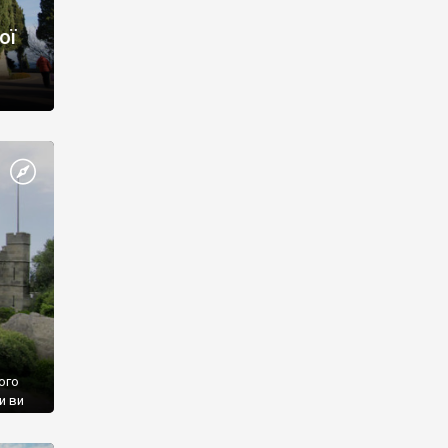
ої
ого
и ви