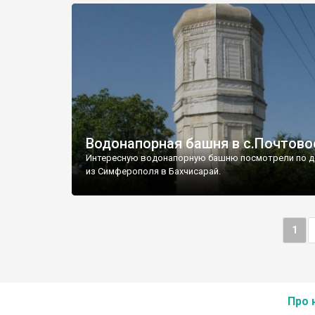
Водонапорная башня в с.Почтово
Интересную водонапорную башню посмотрели по д
из Симферополя в Бахчисарай.
1
Про 