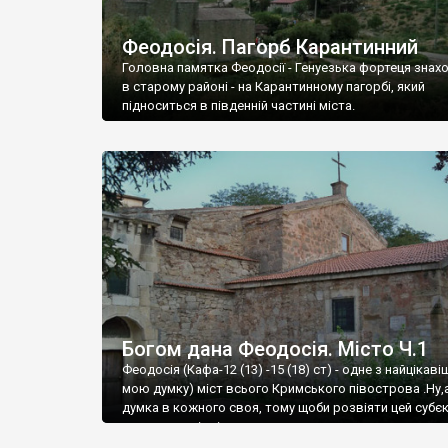
Феодосія. Пагорб Карантинний
Головна памятка Феодосії - Генуезька фортеця знах
в старому районі - на Карантинному пагорбі, який
підноситься в південній частині міста.
Богом дана Феодосія. Місто Ч.1
Феодосія (Кафа-12 (13) -15 (18) ст) - одне з найцікаві
мою думку) міст всього Кримського півострова .Ну,
думка в кожного своя, тому щоби розвіяти цей субєк
запрошую відвідати це