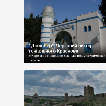
“Дюльбер”. Черговий витвір
геніального Краснова
У Кореїзі розташовано декілька відомих Кримських
палаців.