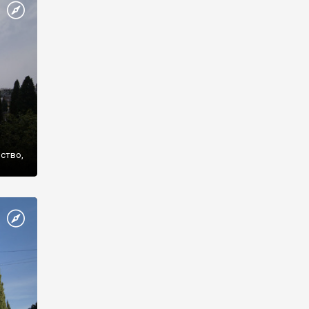
же
нство,