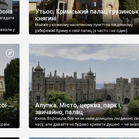
рона
Утьос. Кримський палац грузинськ
княгині
згадати
Майже у кожному населеному пункті на південному
ивезли у
узбережжі Криму є свій палац (а часто і не один).
ої
Алупка. Місто, церква, парк і,
звичайно, палац
Князь Воронцов був чи не найвідомішою людиною св
раїні
часу, але давайте не будемо кривити душею – чи знал
це прізвище до відвідин Алупки? Мабуть все таки ні.