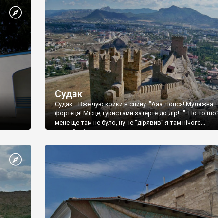
Судак
Судак... Вже чую крики в спину: "Ааа, попса! Муляжна
фортеця! Місце,туристами затерте до дір!..." Но то шо
мене ще там не було, ну не "дірявив" я там нічого...
принаймні до цього літа.