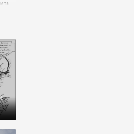
им та
ора і
є
го типу,
ей-
рний
ста:
 райони
від 2
I
і,
рукти,
 котрі