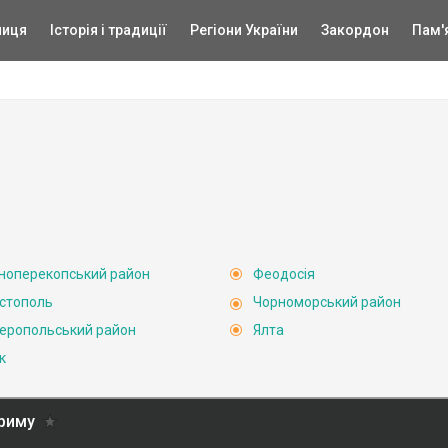
ниця
Історія і традиції
Регіони України
Закордон
Пам'
ноперекопський район
Феодосія
стополь
Чорноморський район
еропольський район
Ялта
к