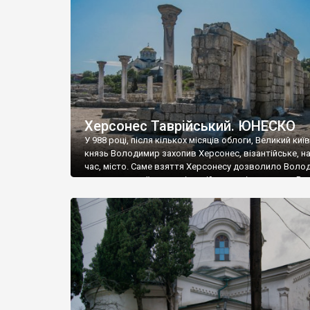
музею «Новгородський музей-заповідник» сотні арт
візантійської доби. Раритети викрадені з фондів об’
культурної спадщини ЮНЕСКО «Херсонеса Таврійсько
Офіційно – на виставку «Золото Візантії», але експер
влада в Україні вважають це лише […]
Херсонес Таврійський. ЮНЕСКО
У 988 році, після кількох місяців облоги, Великий киї
князь Володимир захопив Херсонес, візантійське, на
час, місто. Саме взяття Херсонесу дозволило Воло
диктувати свої умови візантійському імператору Вас
та одружитися з його дочкою Ганною. Цього ж року,
Херсонесі Володимир-язичник, став Василем-
християнином. А потім було Хрещення Русі. На честь
Херсонесу Таврійського названо місто […]