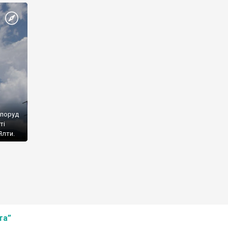
споруд
ті
Ялти.
та”