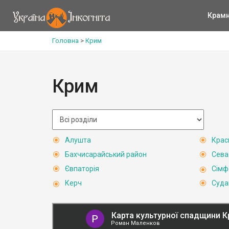
Крам
Головна
>
Крим
Крим
Алушта
Крас
Бахчисарайський район
Сева
Євпаторія
Сімф
Керч
Суда