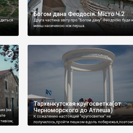
Богом дана Феодосія. Місто Ч.2
одиться
Друга частина звіту про "Богом дану" Феодосію буде 
менш насиченою ніж перша.
Тарханкутская кругосветка(от
Черноморского до Атлеша)
ших (на
але
К сожалению настоящей "кругосветки" не
тивізм,
получилось,пройти пешком вдоль побережья,поэтом
совершали радиальные вылазки из Оленевки.