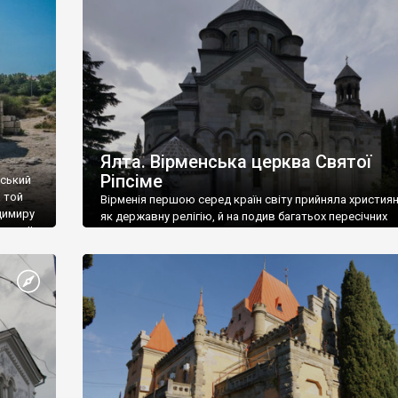
ефактів
називаються «повстяками» (postaki)…” “Вино. Крим
єкту
виробляє відмінне вино і його вдосталь: воно все ду
го».
легке біле і дуже […]
ти та
Ялта. Вірменська церква Святої
Ріпсіме
вський
 той
Вірменія першою серед країн світу прийняла христия
димиру
як державну релігію, й на подив багатьох пересічних
илю ІІ,
українців, які усіх кавказців вважають мусульманами,
 в
вірмени є відданими вірянами Христа