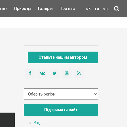
ятки
Природа
Галереї
Про нас
uk
ru
en
Станьте нашим автором
Підтримати сайт
Вхід