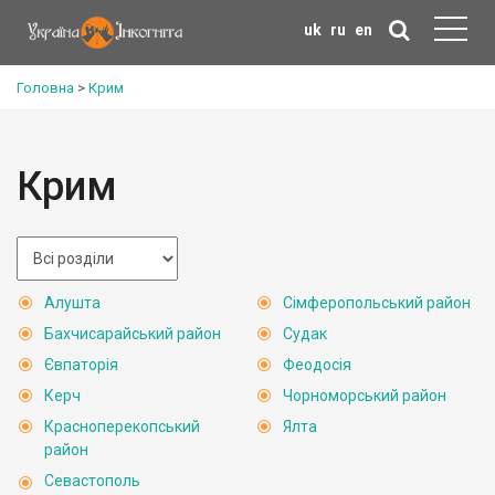
uk
ru
en
Головна
>
Крим
Крим
Алушта
Сімферопольський район
Бахчисарайський район
Судак
Євпаторія
Феодосія
Керч
Чорноморський район
Красноперекопський
Ялта
район
Севастополь