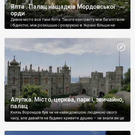
Ялта . Палац нащадків Мордовської
орди
Дивне місто все таки Ялта. Такого контрасту між багатством
і бідністю, між розкішшю і розрухою в Україні більше не
знайдеш.
Алупка. Місто, церква, парк і, звичайно,
палац
Князь Воронцов був чи не найвідомішою людиною свого
часу, але давайте не будемо кривити душею – чи знали ви це
прізвище до відвідин Алупки? Мабуть все таки ні.