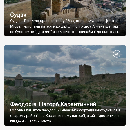
Судак
Судак... Вже чую крики в спину: "Ааа, попса! Муляжна фортеця!
Місце,туристами затерте до дір!..." Но то шо? А мене ще там
не було, ну не "дірявив" я там нічого... принаймні до цього літа.
Феодосія. Пагорб Карантинний
Головна памятка Феодосії - Генуезька фортеця знаходиться в
старому районі - на Карантинному пагорбі, який підноситься в
південній частині міста.