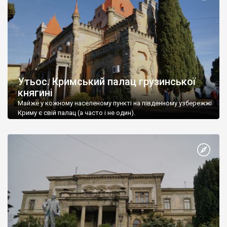
Утьос. Кримський палац грузинської
княгині
Майже у кожному населеному пункті на південному узбережжі
Криму є свій палац (а часто і не один).