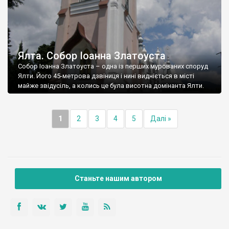
Ялта. Собор Іоанна Златоуста
Собор Іоанна Златоуста – одна із перших мурованих споруд
Ялти. Його 45-метрова дзвіниця і нині видніється в місті
майже звідусіль, а колись це була висотна домінанта Ялти.
1
2
3
4
5
Далі »
Станьте нашим автором