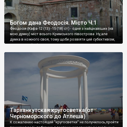
Богом дана Феодосія. Місто Ч.1
Феодосія (Кафа-12 (13) -15 (18) ст) - одне з найцікавіших (на
мою думку) міст всього Кримського півострова .Ну,але
думка в кожного своя, тому щоби розвіяти цей субєктивізм,
запрошую відвідати це
Тарханкутская кругосветка(от
Черноморского до Атлеша)
К сожалению настоящей "кругосветки" не получилось,пройти