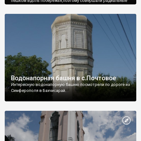
пешком вдоль побережья,поэтому совершали радиальные
вылазки из Оленевки.
Водонапорная башня в с.Почтовое
Интересную водонапорную башню посмотрели по дороге из
Симферополя в Бахчисарай.