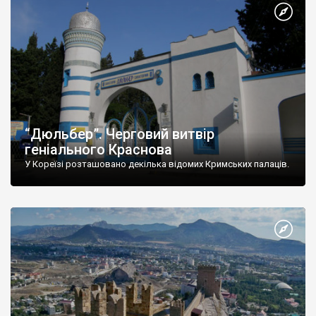
“Дюльбер”. Черговий витвір
геніального Краснова
У Кореїзі розташовано декілька відомих Кримських палаців.