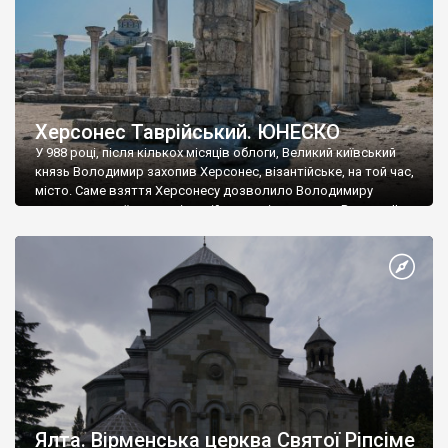
Херсонес Таврійський. ЮНЕСКО
У 988 році, після кількох місяців облоги, Великий київський
князь Володимир захопив Херсонес, візантійське, на той час,
місто. Саме взяття Херсонесу дозволило Володимиру
диктувати свої умови візантійському імператору Василю ІІ, та
одружитися з його дочкою Ганною. Цього ж року, в
Херсонесі Володимир-язичник, став Василем-християнином.
А потім було Хрещення Русі. На честь Херсонесу Таврійського
названо місто […]
Ялта. Вірменська церква Святої Ріпсіме