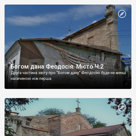
Богом дана Феодосія. Місто Ч.2
Друга частина звіту про "Богом дану" Феодосію буде не менш
насиченою ніж перша.