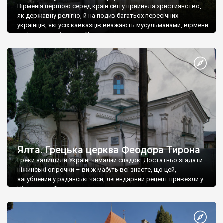
Вірменія першою серед країн світу прийняла християнство,
як державну релігію, й на подив багатьох пересічних
українців, які усіх кавказців вважають мусульманами, вірмени
є відданими вірянами Христа
Ялта. Грецька церква Феодора Тирона
Греки залишили Україні чималий спадок. Достатньо згадати
ніжинські огірочки – ви ж мабуть всі знаєте, що цей,
загублений у радянські часи, легендарний рецепт привезли у
Ніжин греки?