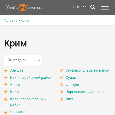
uk
ru
en
Головна
>
Крим
Крим
Алушта
Сімферопольський район
Бахчисарайський район
Судак
Євпаторія
Феодосія
Керч
Чорноморський район
Красноперекопський
Ялта
район
Севастополь