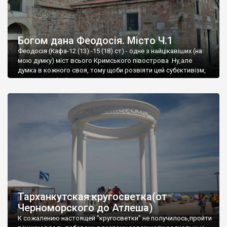
Богом дана Феодосія. Місто Ч.1
Феодосія (Кафа-12 (13) -15 (18) ст) - одне з найцікавіших (на
мою думку) міст всього Кримського півострова .Ну,але
думка в кожного своя, тому щоби розвіяти цей субєктивізм,
запрошую відвідати це
Тарханкутская кругосветка(от
Черноморского до Атлеша)
К сожалению настоящей "кругосветки" не получилось,пройти