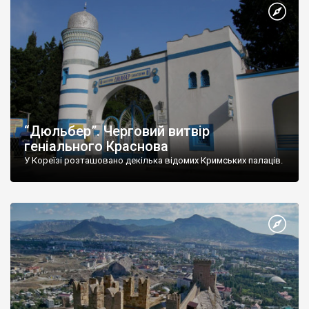
“Дюльбер”. Черговий витвір
геніального Краснова
У Кореїзі розташовано декілька відомих Кримських палаців.