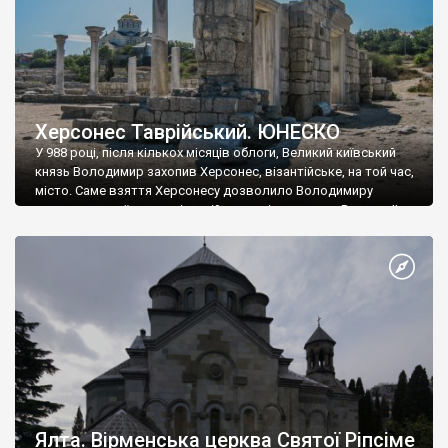
Херсонес Таврійський. ЮНЕСКО
У 988 році, після кількох місяців облоги, Великий київський
князь Володимир захопив Херсонес, візантійське, на той час,
місто. Саме взяття Херсонесу дозволило Володимиру
диктувати свої умови візантійському імператору Василю ІІ, та
одружитися з його дочкою Ганною. Цього ж року, в
Херсонесі Володимир-язичник, став Василем-християнином.
А потім було Хрещення Русі. На честь Херсонесу Таврійського
названо місто […]
Ялта. Вірменська церква Святої Ріпсіме