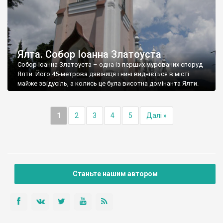
Ялта. Собор Іоанна Златоуста
Собор Іоанна Златоуста – одна із перших мурованих споруд
Ялти. Його 45-метрова дзвіниця і нині видніється в місті
майже звідусіль, а колись це була висотна домінанта Ялти.
1
2
3
4
5
Далі »
Станьте нашим автором