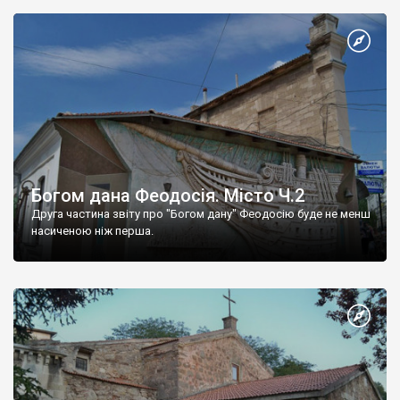
Богом дана Феодосія. Місто Ч.2
Друга частина звіту про "Богом дану" Феодосію буде не менш
насиченою ніж перша.