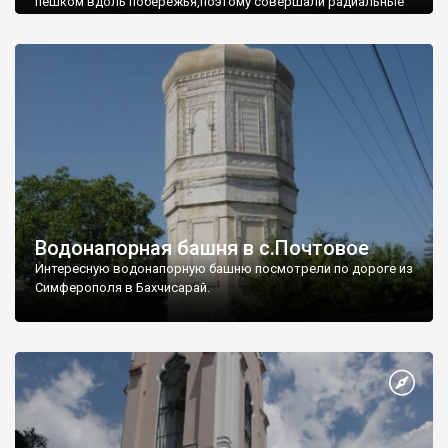
пешком вдоль побережья,поэтому совершали радиальные
вылазки из Оленевки.
Водонапорная башня в с.Почтовое
Интересную водонапорную башню посмотрели по дороге из
Симферополя в Бахчисарай.