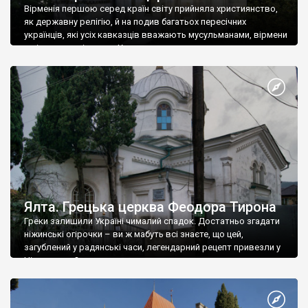
Вірменія першою серед країн світу прийняла християнство,
як державну релігію, й на подив багатьох пересічних
українців, які усіх кавказців вважають мусульманами, вірмени
є відданими вірянами Христа
Ялта. Грецька церква Феодора Тирона
Греки залишили Україні чималий спадок. Достатньо згадати
ніжинські огірочки – ви ж мабуть всі знаєте, що цей,
загублений у радянські часи, легендарний рецепт привезли у
Ніжин греки?