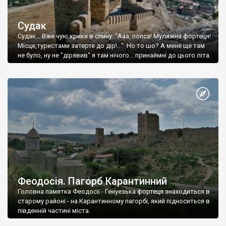
Судак
Судак... Вже чую крики в спину: "Ааа, попса! Муляжна фортеця!
Місце,туристами затерте до дір!..." Но то шо? А мене ще там
не було, ну не "дірявив" я там нічого... принаймні до цього літа.
Феодосія. Пагорб Карантинний
Головна памятка Феодосії - Генуезька фортеця знаходиться в
старому районі - на Карантинному пагорбі, який підноситься в
південній частині міста.