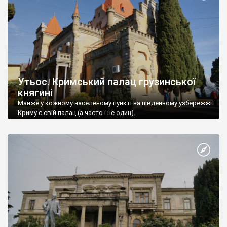
Утьос. Кримський палац грузинської
княгині
Майже у кожному населеному пункті на південному узбережжі
Криму є свій палац (а часто і не один).