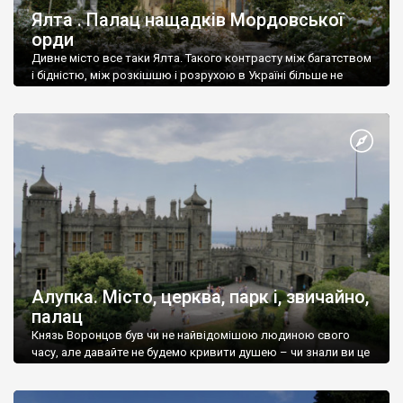
Ялта . Палац нащадків Мордовської
орди
Дивне місто все таки Ялта. Такого контрасту між багатством
і бідністю, між розкішшю і розрухою в Україні більше не
знайдеш.
Алупка. Місто, церква, парк і, звичайно,
палац
Князь Воронцов був чи не найвідомішою людиною свого
часу, але давайте не будемо кривити душею – чи знали ви це
прізвище до відвідин Алупки? Мабуть все таки ні.