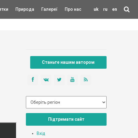
ятки
Природа
Галереї
Про нас
uk
ru
en
Станьте нашим автором
Підтримати сайт
Вхід