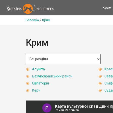
Крам
Головна
>
Крим
Крим
Алушта
Крас
Бахчисарайський район
Сева
Євпаторія
Сімф
Керч
Суда