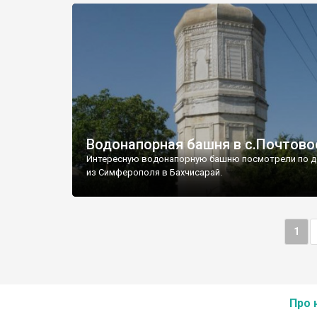
Водонапорная башня в с.Почтово
Интересную водонапорную башню посмотрели по д
из Симферополя в Бахчисарай.
1
Про 