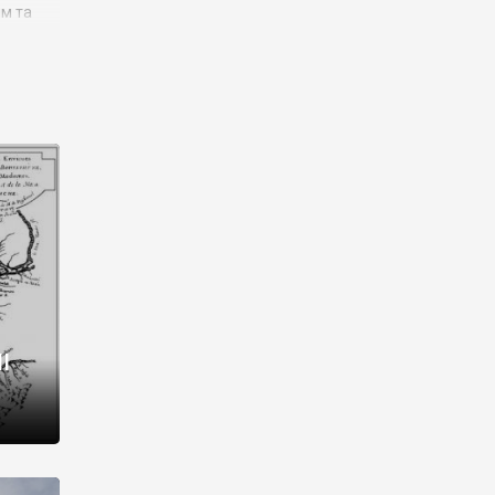
им та
ора і
є
го типу,
ей-
рний
ста:
 райони
від 2
I
і,
рукти,
 котрі