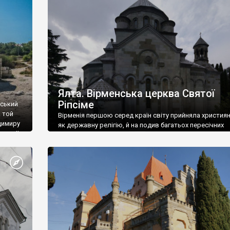
ефактів
називаються «повстяками» (postaki)…” “Вино. Крим
єкту
виробляє відмінне вино і його вдосталь: воно все ду
го».
легке біле і дуже […]
ти та
Ялта. Вірменська церква Святої
Ріпсіме
вський
 той
Вірменія першою серед країн світу прийняла христия
димиру
як державну релігію, й на подив багатьох пересічних
илю ІІ,
українців, які усіх кавказців вважають мусульманами,
 в
вірмени є відданими вірянами Христа