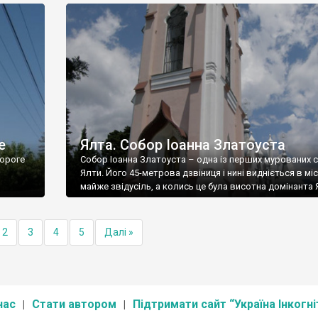
е
Ялта. Собор Іоанна Златоуста
ороге
Собор Іоанна Златоуста – одна із перших мурованих 
Ялти. Його 45-метрова дзвіниця і нині видніється в міс
майже звідусіль, а колись це була висотна домінанта 
2
3
4
5
Далі »
нас
Стати автором
Підтримати сайт “Україна Інкогні