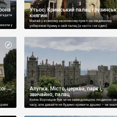
рона
Утьос. Кримський палац грузинськ
княгині
згадати
Майже у кожному населеному пункті на південному
ивезли у
узбережжі Криму є свій палац (а часто і не один).
ої
Алупка. Місто, церква, парк і,
звичайно, палац
Князь Воронцов був чи не найвідомішою людиною св
раїні
часу, але давайте не будемо кривити душею – чи знал
це прізвище до відвідин Алупки? Мабуть все таки ні.