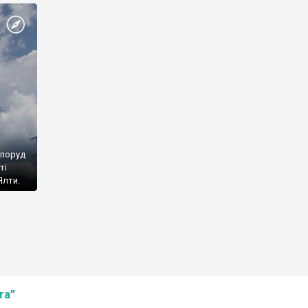
споруд
ті
Ялти.
та”