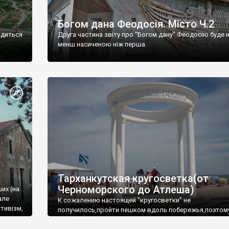
Богом дана Феодосія. Місто Ч.2
одиться
Друга частина звіту про "Богом дану" Феодосію буде 
менш насиченою ніж перша.
Тарханкутская кругосветка(от
Черноморского до Атлеша)
ших (на
але
К сожалению настоящей "кругосветки" не
тивізм,
получилось,пройти пешком вдоль побережья,поэтом
совершали радиальные вылазки из Оленевки.