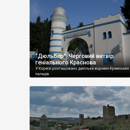
“Дюльбер”. Черговий витвір
геніального Краснова
У Кореїзі розташовано декілька відомих Кримських
палаців.