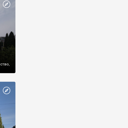
же
нство,