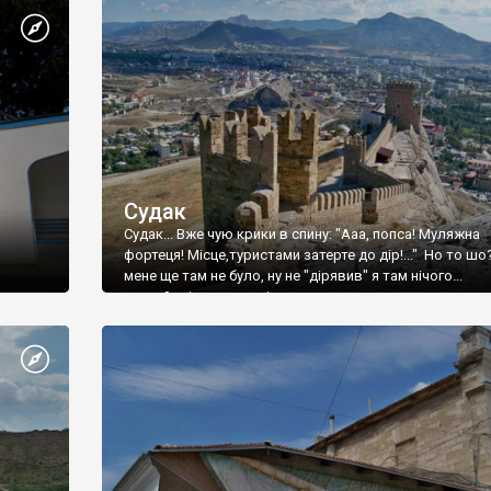
Судак
Судак... Вже чую крики в спину: "Ааа, попса! Муляжна
фортеця! Місце,туристами затерте до дір!..." Но то шо
мене ще там не було, ну не "дірявив" я там нічого...
принаймні до цього літа.