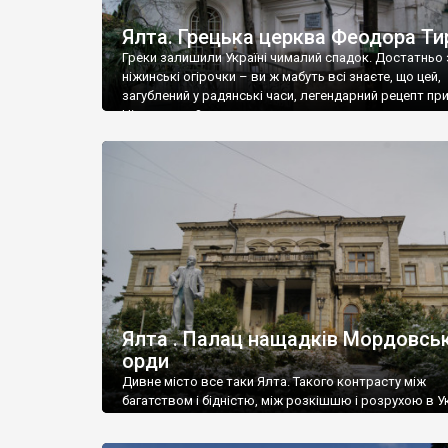
Ялта. Грецька церква Феодора Ти
Греки залишили Україні чималий спадок. Достатньо 
ніжинські огірочки – ви ж мабуть всі знаєте, що цей,
загублений у радянські часи, легендарний рецепт пр
Ніжин греки?
Ялта . Палац нащадків Мордовськ
орди
Дивне місто все таки Ялта. Такого контрасту між
багатством і бідністю, між розкішшю і розрухою в Ук
більше не знайдеш.