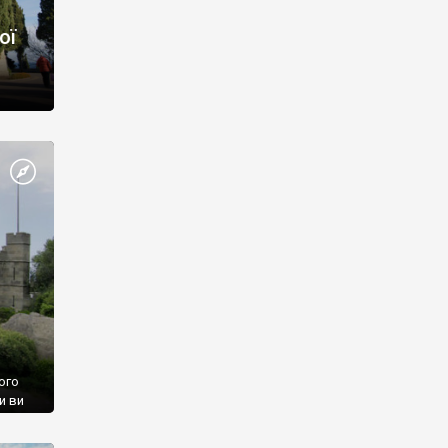
ої
ого
и ви