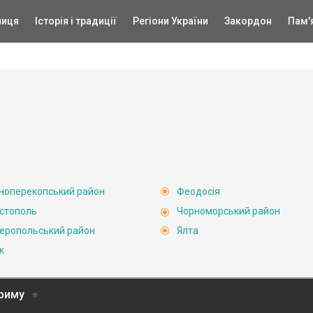
ниця
Історія і традиції
Регіони України
Закордон
Пам'
ноперекопський район
Феодосія
стополь
Чорноморський район
еропольський район
Ялта
к