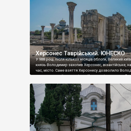
музею «Новгородський музей-заповідник» сотні арт
візантійської доби. Раритети викрадені з фондів об’
культурної спадщини ЮНЕСКО «Херсонеса Таврійсько
Офіційно – на виставку «Золото Візантії», але експер
влада в Україні вважають це лише […]
Херсонес Таврійський. ЮНЕСКО
У 988 році, після кількох місяців облоги, Великий киї
князь Володимир захопив Херсонес, візантійське, на
час, місто. Саме взяття Херсонесу дозволило Воло
диктувати свої умови візантійському імператору Вас
та одружитися з його дочкою Ганною. Цього ж року,
Херсонесі Володимир-язичник, став Василем-
християнином. А потім було Хрещення Русі. На честь
Херсонесу Таврійського названо місто […]