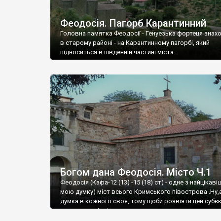
Феодосія. Пагорб Карантинний
Головна памятка Феодосії - Генуезька фортеця знах
в старому районі - на Карантинному пагорбі, який
підноситься в південній частині міста.
Богом дана Феодосія. Місто Ч.1
Феодосія (Кафа-12 (13) -15 (18) ст) - одне з найцікаві
мою думку) міст всього Кримського півострова .Ну,
думка в кожного своя, тому щоби розвіяти цей субєк
запрошую відвідати це