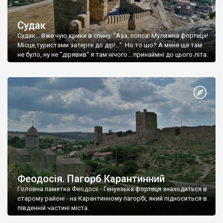
Судак
Судак... Вже чую крики в спину: "Ааа, попса! Муляжна фортеця!
Місце,туристами затерте до дір!..." Но то шо? А мене ще там
не було, ну не "дірявив" я там нічого... принаймні до цього літа.
Феодосія. Пагорб Карантинний
Головна памятка Феодосії - Генуезька фортеця знаходиться в
старому районі - на Карантинному пагорбі, який підноситься в
південній частині міста.