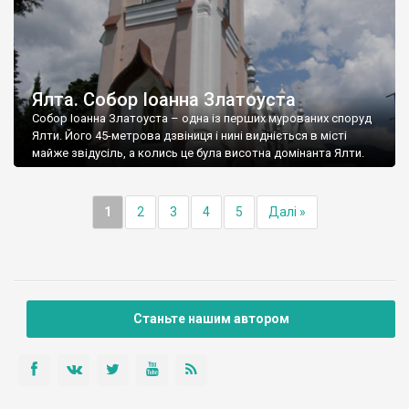
Ялта. Собор Іоанна Златоуста
Собор Іоанна Златоуста – одна із перших мурованих споруд
Ялти. Його 45-метрова дзвіниця і нині видніється в місті
майже звідусіль, а колись це була висотна домінанта Ялти.
1
2
3
4
5
Далі »
Станьте нашим автором