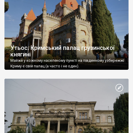
Утьос. Кримський палац грузинської
княгині
Майже у кожному населеному пункті на південному узбережжі
Криму є свій палац (а часто і не один).