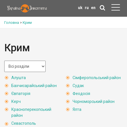
uk
ru
en
Головна
>
Крим
Крим
Алушта
Сімферопольський район
Бахчисарайський район
Судак
Євпаторія
Феодосія
Керч
Чорноморський район
Красноперекопський
Ялта
район
Севастополь