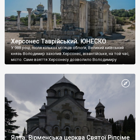
Херсонес Таврійський. ЮНЕСКО
У 988 році, після кількох місяців облоги, Великий київський
князь Володимир захопив Херсонес, візантійське, на той час,
місто. Саме взяття Херсонесу дозволило Володимиру
диктувати свої умови візантійському імператору Василю ІІ, та
одружитися з його дочкою Ганною. Цього ж року, в
Херсонесі Володимир-язичник, став Василем-християнином.
А потім було Хрещення Русі. На честь Херсонесу Таврійського
названо місто […]
Ялта. Вірменська церква Святої Ріпсіме