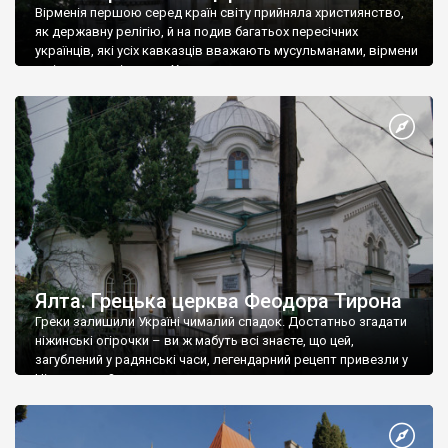
Вірменія першою серед країн світу прийняла християнство,
як державну релігію, й на подив багатьох пересічних
українців, які усіх кавказців вважають мусульманами, вірмени
є відданими вірянами Христа
Ялта. Грецька церква Феодора Тирона
Греки залишили Україні чималий спадок. Достатньо згадати
ніжинські огірочки – ви ж мабуть всі знаєте, що цей,
загублений у радянські часи, легендарний рецепт привезли у
Ніжин греки?