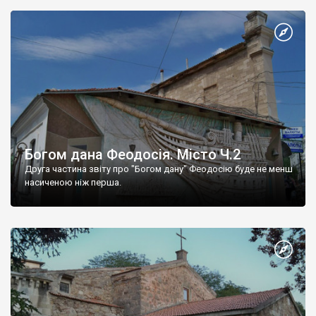
Богом дана Феодосія. Місто Ч.2
Друга частина звіту про "Богом дану" Феодосію буде не менш
насиченою ніж перша.