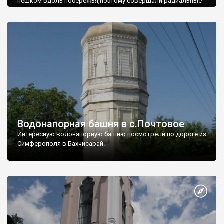
пешком вдоль побережья,поэтому совершали радиальные
вылазки из Оленевки.
Водонапорная башня в с.Почтовое
Интересную водонапорную башню посмотрели по дороге из
Симферополя в Бахчисарай.