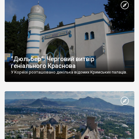
“Дюльбер”. Черговий витвір
геніального Краснова
У Кореїзі розташовано декілька відомих Кримських палаців.