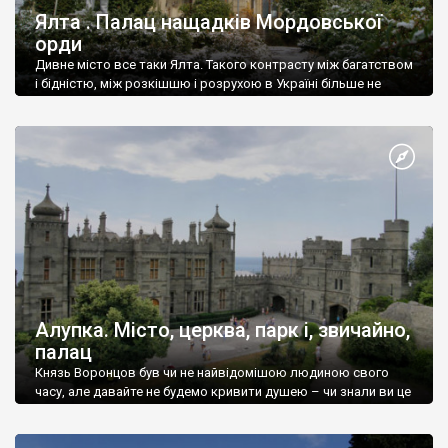
Ялта . Палац нащадків Мордовської
орди
Дивне місто все таки Ялта. Такого контрасту між багатством
і бідністю, між розкішшю і розрухою в Україні більше не
знайдеш.
Алупка. Місто, церква, парк і, звичайно,
палац
Князь Воронцов був чи не найвідомішою людиною свого
часу, але давайте не будемо кривити душею – чи знали ви це
прізвище до відвідин Алупки? Мабуть все таки ні.