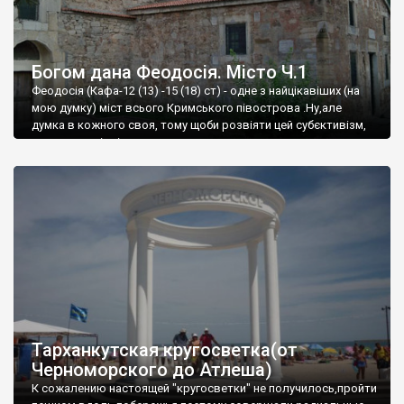
Богом дана Феодосія. Місто Ч.1
Феодосія (Кафа-12 (13) -15 (18) ст) - одне з найцікавіших (на
мою думку) міст всього Кримського півострова .Ну,але
думка в кожного своя, тому щоби розвіяти цей субєктивізм,
запрошую відвідати це
Тарханкутская кругосветка(от
Черноморского до Атлеша)
К сожалению настоящей "кругосветки" не получилось,пройти