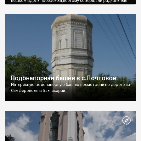
пешком вдоль побережья,поэтому совершали радиальные
вылазки из Оленевки.
Водонапорная башня в с.Почтовое
Интересную водонапорную башню посмотрели по дороге из
Симферополя в Бахчисарай.