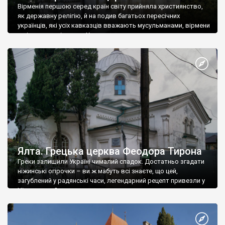
Вірменія першою серед країн світу прийняла християнство,
як державну релігію, й на подив багатьох пересічних
українців, які усіх кавказців вважають мусульманами, вірмени
є відданими вірянами Христа
Ялта. Грецька церква Феодора Тирона
Греки залишили Україні чималий спадок. Достатньо згадати
ніжинські огірочки – ви ж мабуть всі знаєте, що цей,
загублений у радянські часи, легендарний рецепт привезли у
Ніжин греки?