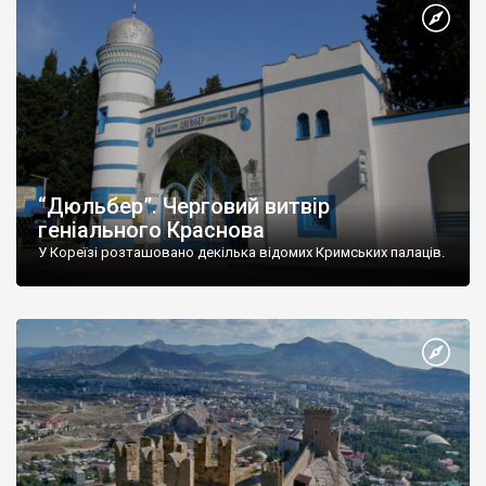
“Дюльбер”. Черговий витвір
геніального Краснова
У Кореїзі розташовано декілька відомих Кримських палаців.