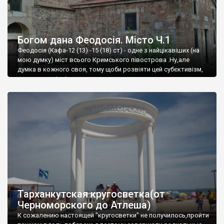
Богом дана Феодосія. Місто Ч.1
Феодосія (Кафа-12 (13) -15 (18) ст) - одне з найцікавіших (на
мою думку) міст всього Кримського півострова .Ну,але
думка в кожного своя, тому щоби розвіяти цей субєктивізм,
запрошую відвідати це
Тарханкутская кругосветка(от
Черноморского до Атлеша)
К сожалению настоящей "кругосветки" не получилось,пройти