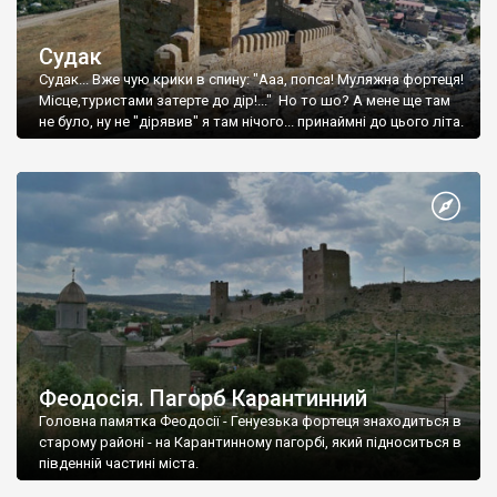
Судак
Судак... Вже чую крики в спину: "Ааа, попса! Муляжна фортеця!
Місце,туристами затерте до дір!..." Но то шо? А мене ще там
не було, ну не "дірявив" я там нічого... принаймні до цього літа.
Феодосія. Пагорб Карантинний
Головна памятка Феодосії - Генуезька фортеця знаходиться в
старому районі - на Карантинному пагорбі, який підноситься в
південній частині міста.