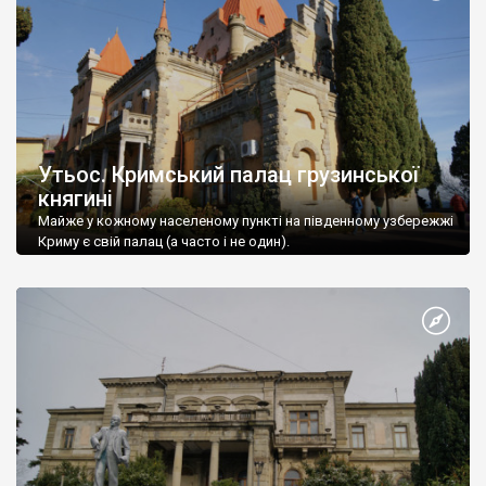
Утьос. Кримський палац грузинської
княгині
Майже у кожному населеному пункті на південному узбережжі
Криму є свій палац (а часто і не один).