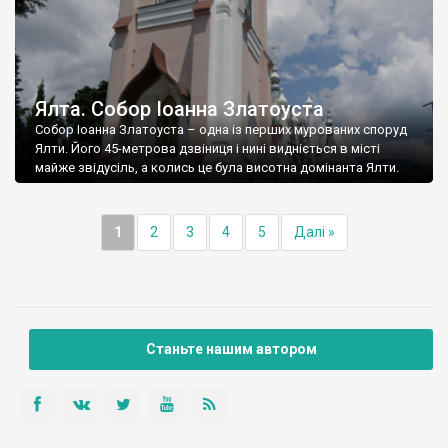
Ялта. Собор Іоанна Златоуста
Собор Іоанна Златоуста – одна із перших мурованих споруд
Ялти. Його 45-метрова дзвіниця і нині видніється в місті
майже звідусіль, а колись це була висотна домінанта Ялти.
1
2
3
4
5
Далі »
Станьте нашим автором