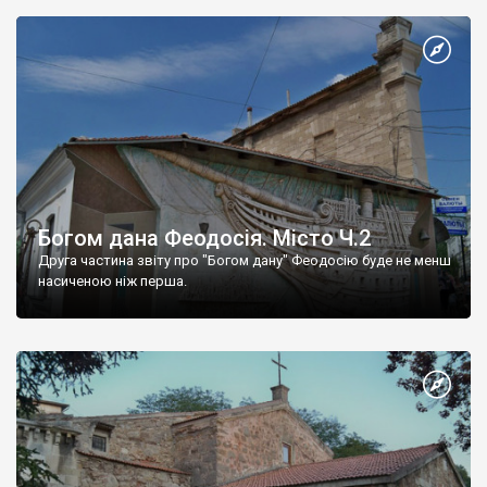
Богом дана Феодосія. Місто Ч.2
Друга частина звіту про "Богом дану" Феодосію буде не менш
насиченою ніж перша.