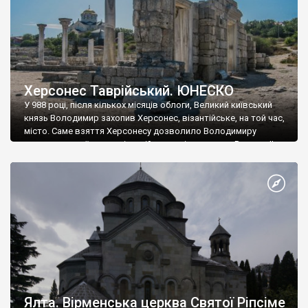
Херсонес Таврійський. ЮНЕСКО
У 988 році, після кількох місяців облоги, Великий київський
князь Володимир захопив Херсонес, візантійське, на той час,
місто. Саме взяття Херсонесу дозволило Володимиру
диктувати свої умови візантійському імператору Василю ІІ, та
одружитися з його дочкою Ганною. Цього ж року, в
Херсонесі Володимир-язичник, став Василем-християнином.
А потім було Хрещення Русі. На честь Херсонесу Таврійського
названо місто […]
Ялта. Вірменська церква Святої Ріпсіме