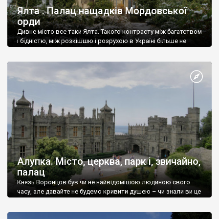
Ялта . Палац нащадків Мордовської
орди
Дивне місто все таки Ялта. Такого контрасту між багатством
і бідністю, між розкішшю і розрухою в Україні більше не
знайдеш.
Алупка. Місто, церква, парк і, звичайно,
палац
Князь Воронцов був чи не найвідомішою людиною свого
часу, але давайте не будемо кривити душею – чи знали ви це
прізвище до відвідин Алупки? Мабуть все таки ні.