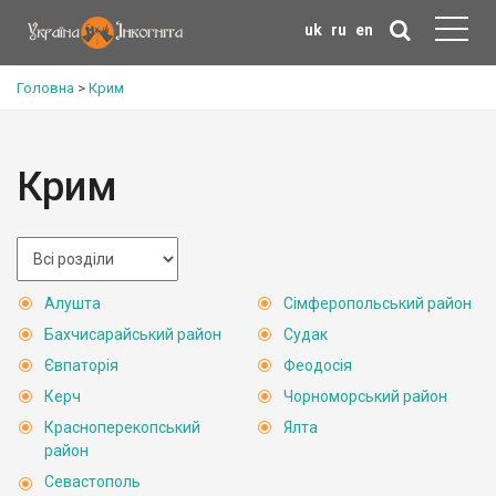
uk
ru
en
Головна
>
Крим
Крим
Алушта
Сімферопольський район
Бахчисарайський район
Судак
Євпаторія
Феодосія
Керч
Чорноморський район
Красноперекопський
Ялта
район
Севастополь