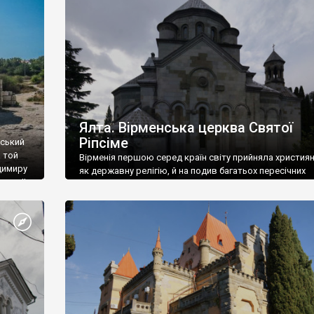
ефактів
називаються «повстяками» (postaki)…” “Вино. Крим
єкту
виробляє відмінне вино і його вдосталь: воно все ду
го».
легке біле і дуже […]
ти та
Ялта. Вірменська церква Святої
Ріпсіме
вський
 той
Вірменія першою серед країн світу прийняла христия
димиру
як державну релігію, й на подив багатьох пересічних
илю ІІ,
українців, які усіх кавказців вважають мусульманами,
 в
вірмени є відданими вірянами Христа