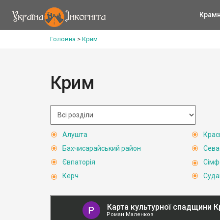
Крам
Головна
>
Крим
Крим
Алушта
Крас
Бахчисарайський район
Сева
Євпаторія
Сімф
Керч
Суда