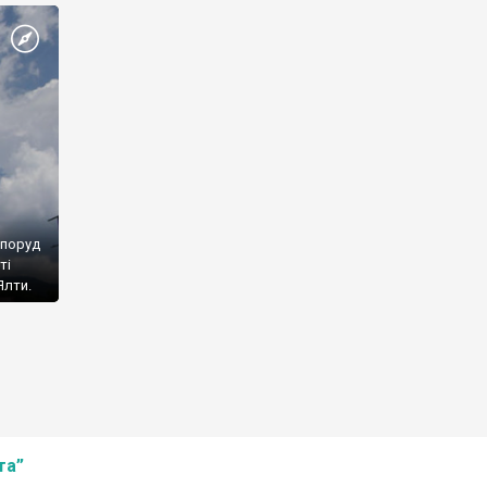
споруд
ті
Ялти.
та”