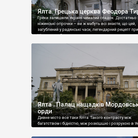
Ялта. Грецька церква Феодора Ти
Греки залишили Україні чималий спадок. Достатньо 
ніжинські огірочки – ви ж мабуть всі знаєте, що цей,
загублений у радянські часи, легендарний рецепт пр
Ніжин греки?
Ялта . Палац нащадків Мордовськ
орди
Дивне місто все таки Ялта. Такого контрасту між
багатством і бідністю, між розкішшю і розрухою в Ук
більше не знайдеш.