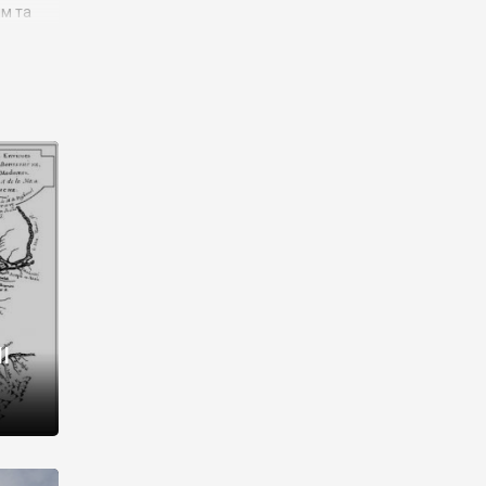
им та
ора і
є
го типу,
ей-
рний
ста:
 райони
від 2
I
і,
рукти,
 котрі