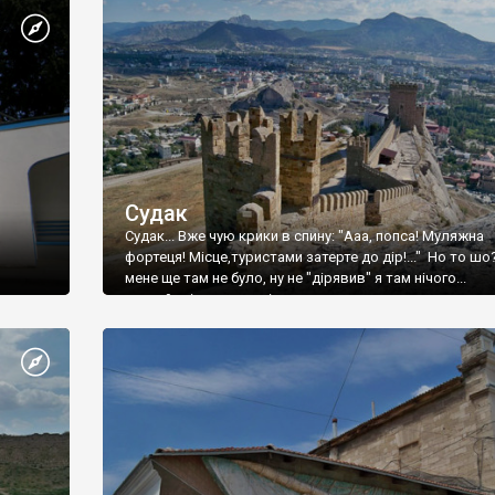
Судак
Судак... Вже чую крики в спину: "Ааа, попса! Муляжна
фортеця! Місце,туристами затерте до дір!..." Но то шо
мене ще там не було, ну не "дірявив" я там нічого...
принаймні до цього літа.