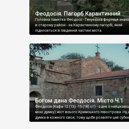
Феодосія. Пагорб Карантинний
Головна памятка Феодосії - Генуезька фортеця знах
в старому районі - на Карантинному пагорбі, який
підноситься в південній частині міста.
Богом дана Феодосія. Місто Ч.1
Феодосія (Кафа-12 (13) -15 (18) ст) - одне з найцікаві
мою думку) міст всього Кримського півострова .Ну,
думка в кожного своя, тому щоби розвіяти цей субєк
запрошую відвідати це