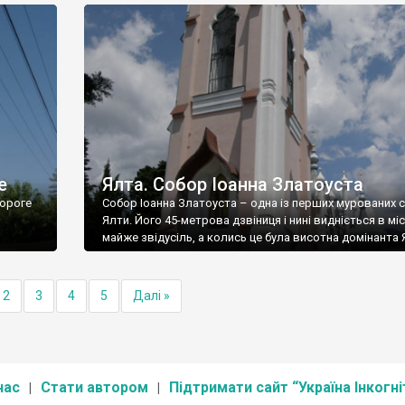
е
Ялта. Собор Іоанна Златоуста
ороге
Собор Іоанна Златоуста – одна із перших мурованих 
Ялти. Його 45-метрова дзвіниця і нині видніється в міс
майже звідусіль, а колись це була висотна домінанта 
2
3
4
5
Далі »
нас
Стати автором
Підтримати сайт “Україна Інкогні