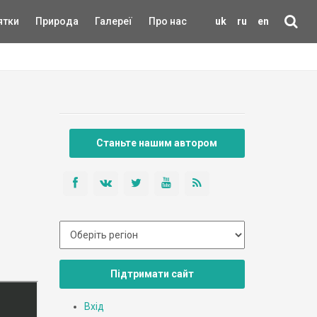
ятки
Природа
Галереї
Про нас
uk
ru
en
Станьте нашим автором
Підтримати сайт
Вхід