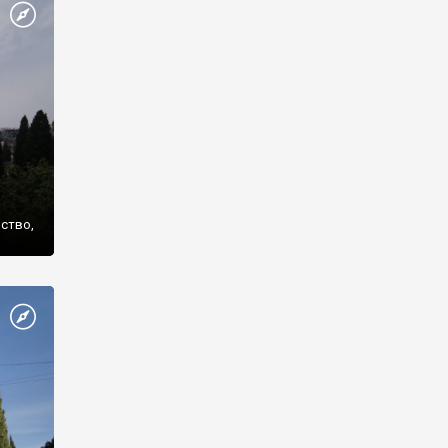
же
нство,