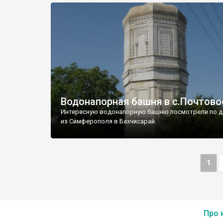
Водонапорная башня в с.Почтово
Интересную водонапорную башню посмотрели по д
из Симферополя в Бахчисарай.
1
Про 