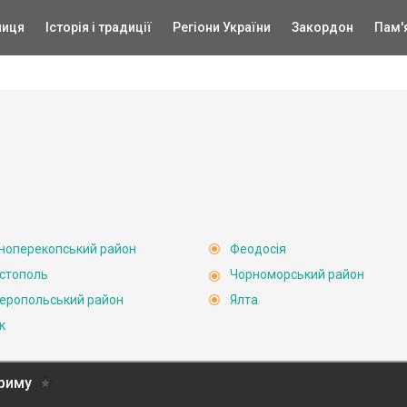
ниця
Історія і традиції
Регіони України
Закордон
Пам'
ноперекопський район
Феодосія
стополь
Чорноморський район
еропольський район
Ялта
к