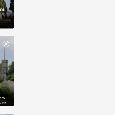
ої
ого
и ви