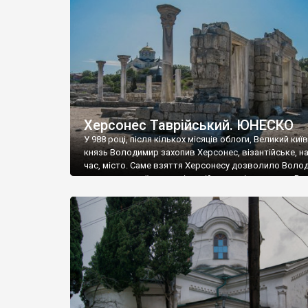
музею «Новгородський музей-заповідник» сотні арт
візантійської доби. Раритети викрадені з фондів об’
культурної спадщини ЮНЕСКО «Херсонеса Таврійсько
Офіційно – на виставку «Золото Візантії», але експер
влада в Україні вважають це лише […]
Херсонес Таврійський. ЮНЕСКО
У 988 році, після кількох місяців облоги, Великий киї
князь Володимир захопив Херсонес, візантійське, на
час, місто. Саме взяття Херсонесу дозволило Воло
диктувати свої умови візантійському імператору Вас
та одружитися з його дочкою Ганною. Цього ж року,
Херсонесі Володимир-язичник, став Василем-
християнином. А потім було Хрещення Русі. На честь
Херсонесу Таврійського названо місто […]