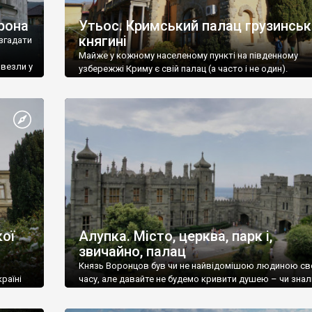
рона
Утьос. Кримський палац грузинськ
княгині
згадати
Майже у кожному населеному пункті на південному
ивезли у
узбережжі Криму є свій палац (а часто і не один).
ої
Алупка. Місто, церква, парк і,
звичайно, палац
Князь Воронцов був чи не найвідомішою людиною св
раїні
часу, але давайте не будемо кривити душею – чи знал
це прізвище до відвідин Алупки? Мабуть все таки ні.