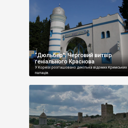
“Дюльбер”. Черговий витвір
геніального Краснова
У Кореїзі розташовано декілька відомих Кримських
палаців.