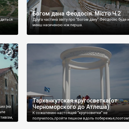
Богом дана Феодосія. Місто Ч.2
одиться
Друга частина звіту про "Богом дану" Феодосію буде 
менш насиченою ніж перша.
Тарханкутская кругосветка(от
Черноморского до Атлеша)
ших (на
але
К сожалению настоящей "кругосветки" не
тивізм,
получилось,пройти пешком вдоль побережья,поэтом
совершали радиальные вылазки из Оленевки.