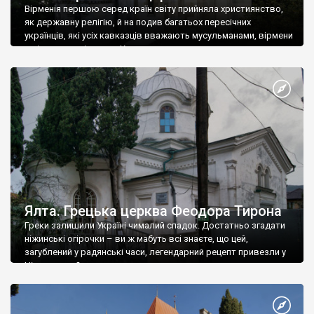
Вірменія першою серед країн світу прийняла християнство,
як державну релігію, й на подив багатьох пересічних
українців, які усіх кавказців вважають мусульманами, вірмени
є відданими вірянами Христа
Ялта. Грецька церква Феодора Тирона
Греки залишили Україні чималий спадок. Достатньо згадати
ніжинські огірочки – ви ж мабуть всі знаєте, що цей,
загублений у радянські часи, легендарний рецепт привезли у
Ніжин греки?