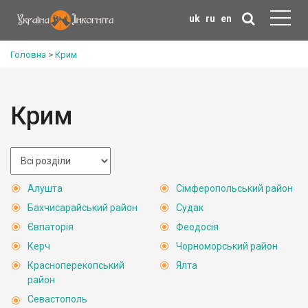
uk
ru
en
Головна
>
Крим
Крим
Алушта
Сімферопольський район
Бахчисарайський район
Судак
Євпаторія
Феодосія
Керч
Чорноморський район
Красноперекопський
Ялта
район
Севастополь