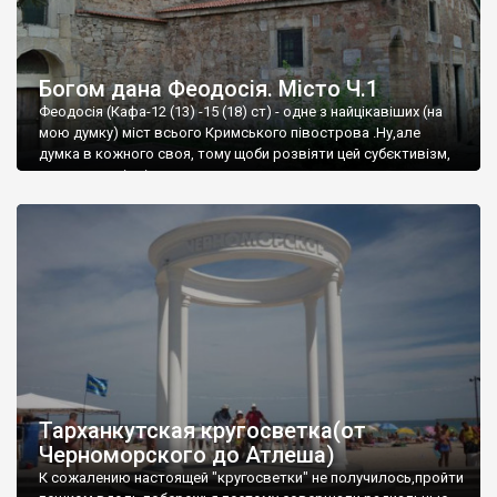
Богом дана Феодосія. Місто Ч.1
Феодосія (Кафа-12 (13) -15 (18) ст) - одне з найцікавіших (на
мою думку) міст всього Кримського півострова .Ну,але
думка в кожного своя, тому щоби розвіяти цей субєктивізм,
запрошую відвідати це
Тарханкутская кругосветка(от
Черноморского до Атлеша)
К сожалению настоящей "кругосветки" не получилось,пройти