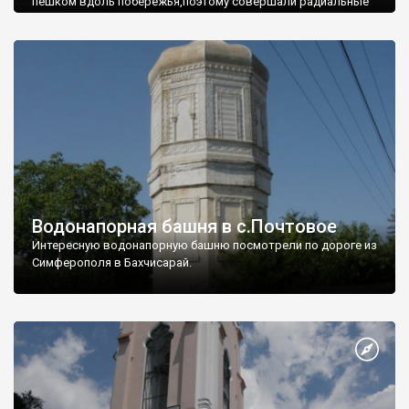
пешком вдоль побережья,поэтому совершали радиальные
вылазки из Оленевки.
Водонапорная башня в с.Почтовое
Интересную водонапорную башню посмотрели по дороге из
Симферополя в Бахчисарай.