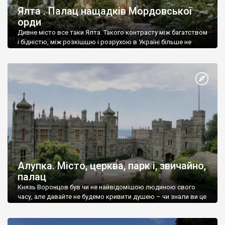
Ялта . Палац нащадків Мордовської
орди
Дивне місто все таки Ялта. Такого контрасту між багатством
і бідністю, між розкішшю і розрухою в Україні більше не
знайдеш.
Алупка. Місто, церква, парк і, звичайно,
палац
Князь Воронцов був чи не найвідомішою людиною свого
часу, але давайте не будемо кривити душею – чи знали ви це
прізвище до відвідин Алупки? Мабуть все таки ні.