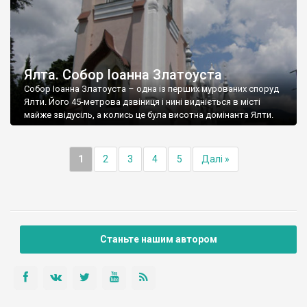
Ялта. Собор Іоанна Златоуста
Собор Іоанна Златоуста – одна із перших мурованих споруд
Ялти. Його 45-метрова дзвіниця і нині видніється в місті
майже звідусіль, а колись це була висотна домінанта Ялти.
1
2
3
4
5
Далі »
Станьте нашим автором