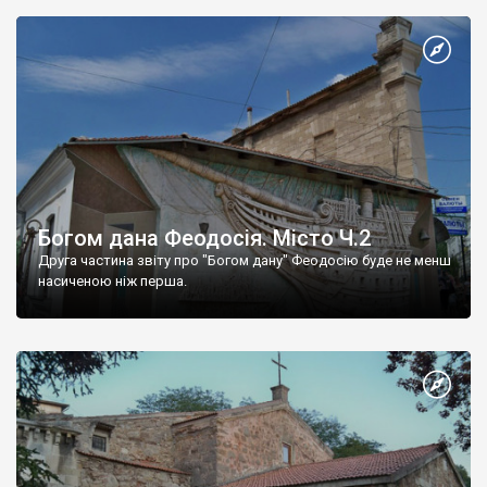
Богом дана Феодосія. Місто Ч.2
Друга частина звіту про "Богом дану" Феодосію буде не менш
насиченою ніж перша.