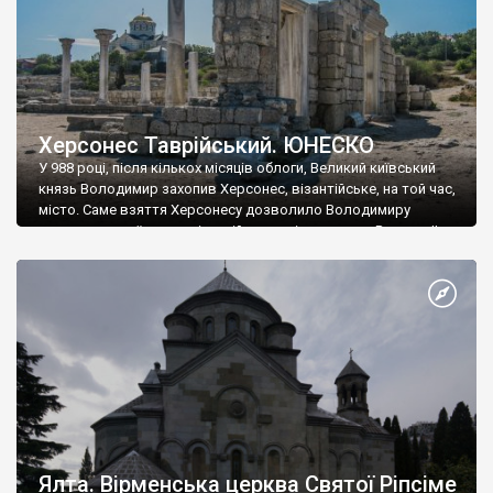
Херсонес Таврійський. ЮНЕСКО
У 988 році, після кількох місяців облоги, Великий київський
князь Володимир захопив Херсонес, візантійське, на той час,
місто. Саме взяття Херсонесу дозволило Володимиру
диктувати свої умови візантійському імператору Василю ІІ, та
одружитися з його дочкою Ганною. Цього ж року, в
Херсонесі Володимир-язичник, став Василем-християнином.
А потім було Хрещення Русі. На честь Херсонесу Таврійського
названо місто […]
Ялта. Вірменська церква Святої Ріпсіме