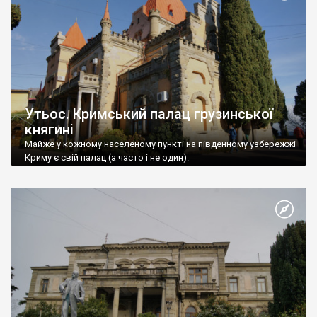
Утьос. Кримський палац грузинської
княгині
Майже у кожному населеному пункті на південному узбережжі
Криму є свій палац (а часто і не один).