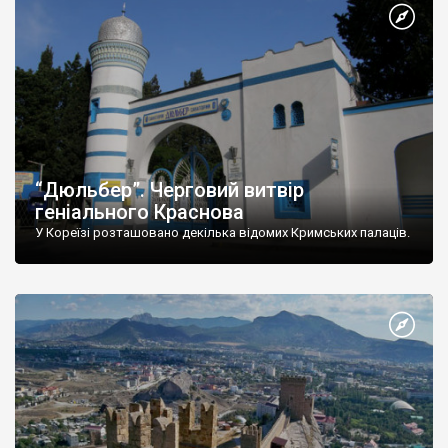
“Дюльбер”. Черговий витвір
геніального Краснова
У Кореїзі розташовано декілька відомих Кримських палаців.