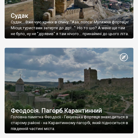
Судак
Судак... Вже чую крики в спину: "Ааа, попса! Муляжна фортеця!
Місце,туристами затерте до дір!..." Но то шо? А мене ще там
не було, ну не "дірявив" я там нічого... принаймні до цього літа.
Феодосія. Пагорб Карантинний
Головна памятка Феодосії - Генуезька фортеця знаходиться в
старому районі - на Карантинному пагорбі, який підноситься в
південній частині міста.