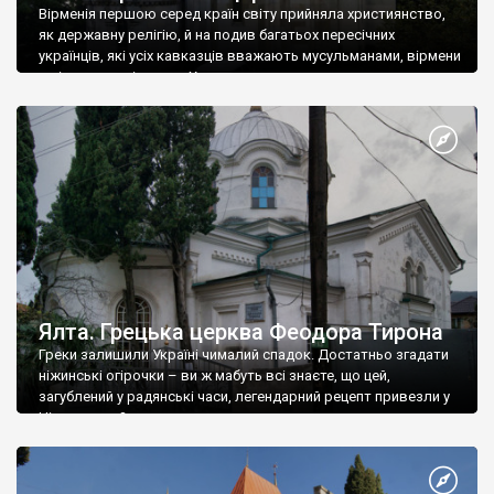
Вірменія першою серед країн світу прийняла християнство,
як державну релігію, й на подив багатьох пересічних
українців, які усіх кавказців вважають мусульманами, вірмени
є відданими вірянами Христа
Ялта. Грецька церква Феодора Тирона
Греки залишили Україні чималий спадок. Достатньо згадати
ніжинські огірочки – ви ж мабуть всі знаєте, що цей,
загублений у радянські часи, легендарний рецепт привезли у
Ніжин греки?