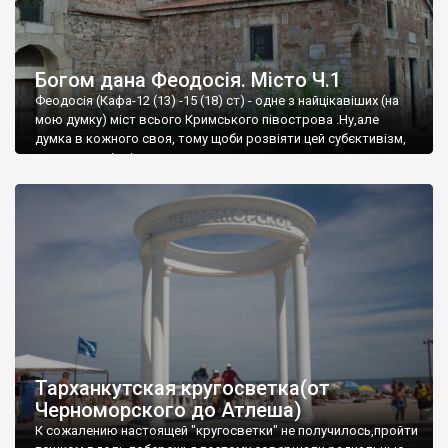
Богом дана Феодосія. Місто Ч.1
Феодосія (Кафа-12 (13) -15 (18) ст) - одне з найцікавіших (на
мою думку) міст всього Кримського півострова .Ну,але
думка в кожного своя, тому щоби розвіяти цей субєктивізм,
запрошую відвідати це
Тарханкутская кругосветка(от
Черноморского до Атлеша)
К сожалению настоящей "кругосветки" не получилось,пройти