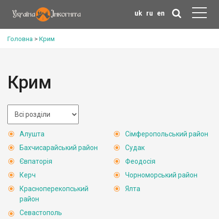
uk
ru
en
Головна
>
Крим
Крим
Алушта
Сімферопольський район
Бахчисарайський район
Судак
Євпаторія
Феодосія
Керч
Чорноморський район
Красноперекопський
Ялта
район
Севастополь