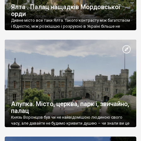
Ялта . Палац нащадків Мордовської
орди
Дивне місто все таки Ялта. Такого контрасту між багатством
і бідністю, між розкішшю і розрухою в Україні більше не
знайдеш.
Алупка. Місто, церква, парк і, звичайно,
палац
Князь Воронцов був чи не найвідомішою людиною свого
часу, але давайте не будемо кривити душею – чи знали ви це
прізвище до відвідин Алупки? Мабуть все таки ні.