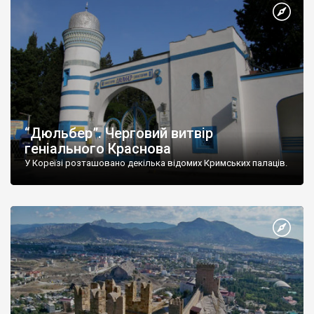
“Дюльбер”. Черговий витвір
геніального Краснова
У Кореїзі розташовано декілька відомих Кримських палаців.