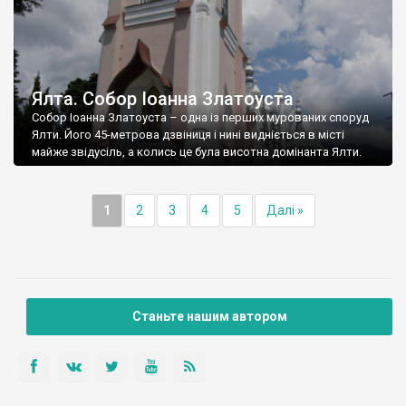
Ялта. Собор Іоанна Златоуста
Собор Іоанна Златоуста – одна із перших мурованих споруд
Ялти. Його 45-метрова дзвіниця і нині видніється в місті
майже звідусіль, а колись це була висотна домінанта Ялти.
1
2
3
4
5
Далі »
Станьте нашим автором