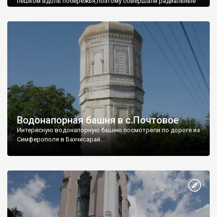
пешком вдоль побережья,поэтому совершали радиальные
вылазки из Оленевки.
Водонапорная башня в с.Почтовое
Интересную водонапорную башню посмотрели по дороге из
Симферополя в Бахчисарай.