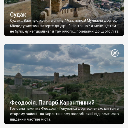
Судак
Судак... Вже чую крики в спину: "Ааа, попса! Муляжна фортеця!
Місце,туристами затерте до дір!..." Но то шо? А мене ще там
не було, ну не "дірявив" я там нічого... принаймні до цього літа.
Феодосія. Пагорб Карантинний
Головна памятка Феодосії - Генуезька фортеця знаходиться в
старому районі - на Карантинному пагорбі, який підноситься в
південній частині міста.