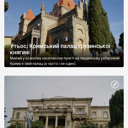
Утьос. Кримський палац грузинської
княгині
Майже у кожному населеному пункті на південному узбережжі
Криму є свій палац (а часто і не один).