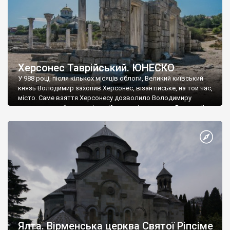
Херсонес Таврійський. ЮНЕСКО
У 988 році, після кількох місяців облоги, Великий київський
князь Володимир захопив Херсонес, візантійське, на той час,
місто. Саме взяття Херсонесу дозволило Володимиру
диктувати свої умови візантійському імператору Василю ІІ, та
одружитися з його дочкою Ганною. Цього ж року, в
Херсонесі Володимир-язичник, став Василем-християнином.
А потім було Хрещення Русі. На честь Херсонесу Таврійського
названо місто […]
Ялта. Вірменська церква Святої Ріпсіме