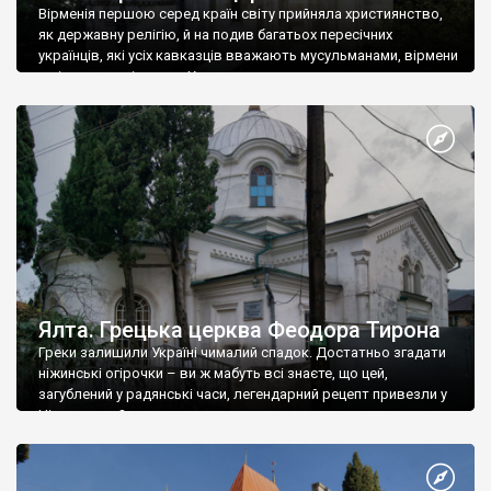
Вірменія першою серед країн світу прийняла християнство,
як державну релігію, й на подив багатьох пересічних
українців, які усіх кавказців вважають мусульманами, вірмени
є відданими вірянами Христа
Ялта. Грецька церква Феодора Тирона
Греки залишили Україні чималий спадок. Достатньо згадати
ніжинські огірочки – ви ж мабуть всі знаєте, що цей,
загублений у радянські часи, легендарний рецепт привезли у
Ніжин греки?