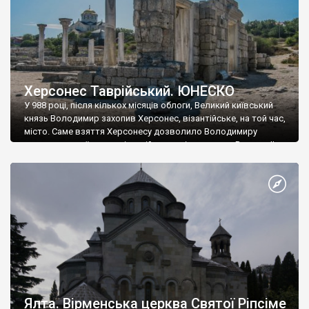
Херсонес Таврійський. ЮНЕСКО
У 988 році, після кількох місяців облоги, Великий київський
князь Володимир захопив Херсонес, візантійське, на той час,
місто. Саме взяття Херсонесу дозволило Володимиру
диктувати свої умови візантійському імператору Василю ІІ, та
одружитися з його дочкою Ганною. Цього ж року, в
Херсонесі Володимир-язичник, став Василем-християнином.
А потім було Хрещення Русі. На честь Херсонесу Таврійського
названо місто […]
Ялта. Вірменська церква Святої Ріпсіме