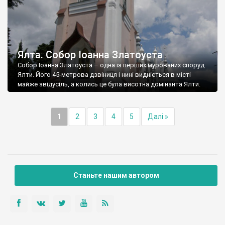
Ялта. Собор Іоанна Златоуста
Собор Іоанна Златоуста – одна із перших мурованих споруд
Ялти. Його 45-метрова дзвіниця і нині видніється в місті
майже звідусіль, а колись це була висотна домінанта Ялти.
1
2
3
4
5
Далі »
Станьте нашим автором