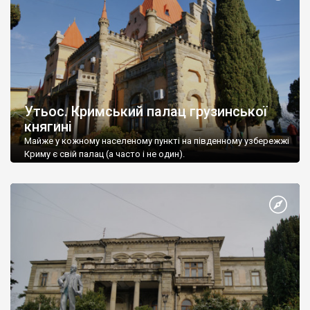
Утьос. Кримський палац грузинської
княгині
Майже у кожному населеному пункті на південному узбережжі
Криму є свій палац (а часто і не один).