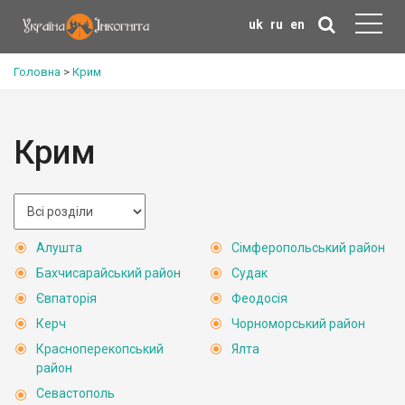
uk
ru
en
Головна
>
Крим
Крим
Алушта
Сімферопольський район
Бахчисарайський район
Судак
Євпаторія
Феодосія
Керч
Чорноморський район
Красноперекопський
Ялта
район
Севастополь