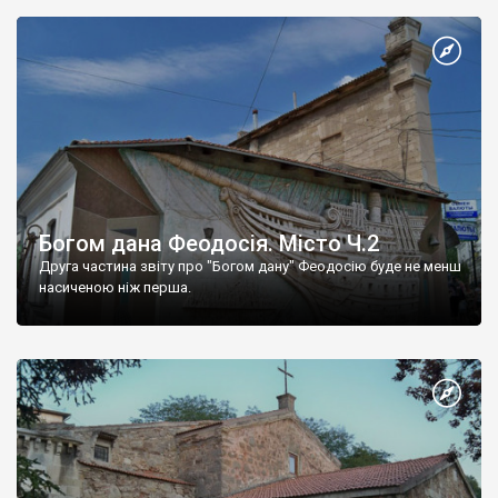
Богом дана Феодосія. Місто Ч.2
Друга частина звіту про "Богом дану" Феодосію буде не менш
насиченою ніж перша.