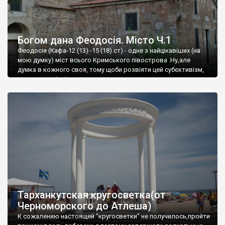
Богом дана Феодосія. Місто Ч.1
Феодосія (Кафа-12 (13) -15 (18) ст) - одне з найцікавіших (на
мою думку) міст всього Кримського півострова .Ну,але
думка в кожного своя, тому щоби розвіяти цей субєктивізм,
запрошую відвідати це
Тарханкутская кругосветка(от
Черноморского до Атлеша)
К сожалению настоящей "кругосветки" не получилось,пройти