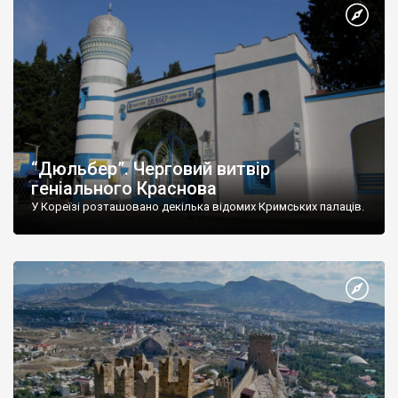
“Дюльбер”. Черговий витвір
геніального Краснова
У Кореїзі розташовано декілька відомих Кримських палаців.