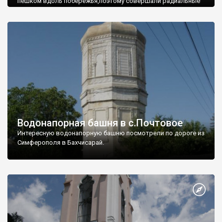
пешком вдоль побережья,поэтому совершали радиальные
вылазки из Оленевки.
Водонапорная башня в с.Почтовое
Интересную водонапорную башню посмотрели по дороге из
Симферополя в Бахчисарай.