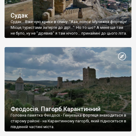
Судак
Судак... Вже чую крики в спину: "Ааа, попса! Муляжна фортеця!
Місце,туристами затерте до дір!..." Но то шо? А мене ще там
не було, ну не "дірявив" я там нічого... принаймні до цього літа.
Феодосія. Пагорб Карантинний
Головна памятка Феодосії - Генуезька фортеця знаходиться в
старому районі - на Карантинному пагорбі, який підноситься в
південній частині міста.