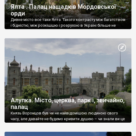
Ялта . Палац нащадків Мордовської
орди
Дивне місто все таки Ялта. Такого контрасту між багатством
і бідністю, між розкішшю і розрухою в Україні більше не
знайдеш.
Алупка. Місто, церква, парк і, звичайно,
палац
Князь Воронцов був чи не найвідомішою людиною свого
часу, але давайте не будемо кривити душею – чи знали ви це
прізвище до відвідин Алупки? Мабуть все таки ні.