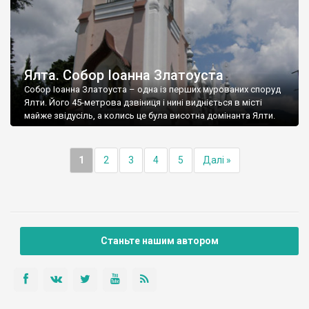
Ялта. Собор Іоанна Златоуста
Собор Іоанна Златоуста – одна із перших мурованих споруд
Ялти. Його 45-метрова дзвіниця і нині видніється в місті
майже звідусіль, а колись це була висотна домінанта Ялти.
1
2
3
4
5
Далі »
Станьте нашим автором