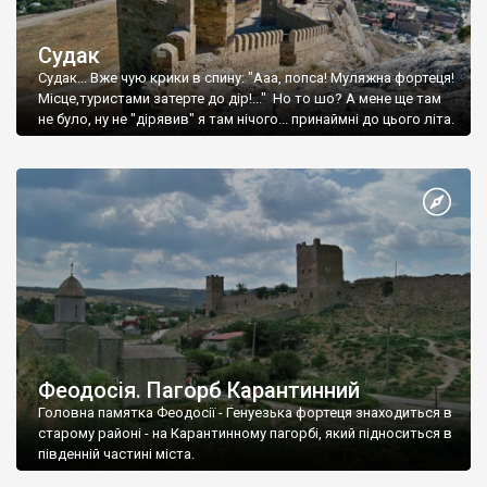
Судак
Судак... Вже чую крики в спину: "Ааа, попса! Муляжна фортеця!
Місце,туристами затерте до дір!..." Но то шо? А мене ще там
не було, ну не "дірявив" я там нічого... принаймні до цього літа.
Феодосія. Пагорб Карантинний
Головна памятка Феодосії - Генуезька фортеця знаходиться в
старому районі - на Карантинному пагорбі, який підноситься в
південній частині міста.