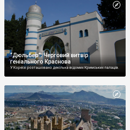
“Дюльбер”. Черговий витвір
геніального Краснова
У Кореїзі розташовано декілька відомих Кримських палаців.