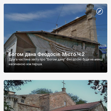
Богом дана Феодосія. Місто Ч.2
Друга частина звіту про "Богом дану" Феодосію буде не менш
насиченою ніж перша.