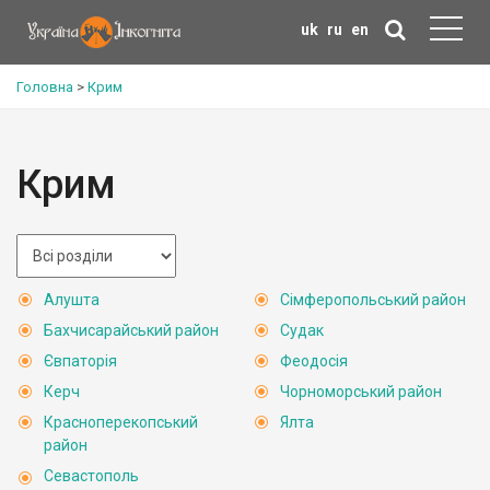
uk
ru
en
Головна
>
Крим
Крим
Алушта
Сімферопольський район
Бахчисарайський район
Судак
Євпаторія
Феодосія
Керч
Чорноморський район
Красноперекопський
Ялта
район
Севастополь