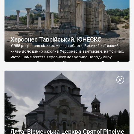
Херсонес Таврійський. ЮНЕСКО
У 988 році, після кількох місяців облоги, Великий київський
князь Володимир захопив Херсонес, візантійське, на той час,
місто. Саме взяття Херсонесу дозволило Володимиру
диктувати свої умови візантійському імператору Василю ІІ, та
одружитися з його дочкою Ганною. Цього ж року, в
Херсонесі Володимир-язичник, став Василем-християнином.
А потім було Хрещення Русі. На честь Херсонесу Таврійського
названо місто […]
Ялта. Вірменська церква Святої Ріпсіме