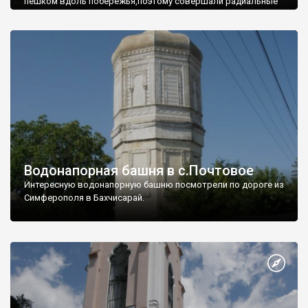
пешком вдоль побережья,поэтому совершали радиальные
вылазки из Оленевки.
Водонапорная башня в с.Почтовое
Интересную водонапорную башню посмотрели по дороге из
Симферополя в Бахчисарай.