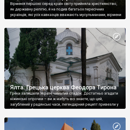
Вірменія першою серед країн світу прийняла християнство,
як державну релігію, й на подив багатьох пересічних
українців, які усіх кавказців вважають мусульманами, вірмени
є відданими вірянами Христа
Ялта. Грецька церква Феодора Тирона
Греки залишили Україні чималий спадок. Достатньо згадати
ніжинські огірочки – ви ж мабуть всі знаєте, що цей,
загублений у радянські часи, легендарний рецепт привезли у
Ніжин греки?