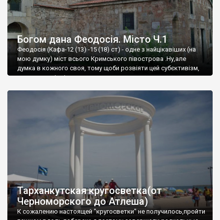
Богом дана Феодосія. Місто Ч.1
Феодосія (Кафа-12 (13) -15 (18) ст) - одне з найцікавіших (на
мою думку) міст всього Кримського півострова .Ну,але
думка в кожного своя, тому щоби розвіяти цей субєктивізм,
запрошую відвідати це
Тарханкутская кругосветка(от
Черноморского до Атлеша)
К сожалению настоящей "кругосветки" не получилось,пройти