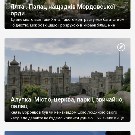
Ялта . Палац нащадків Мордовської
орди
Дивне місто все таки Ялта. Такого контрасту між багатством
і бідністю, між розкішшю і розрухою в Україні більше не
знайдеш.
Алупка. Місто, церква, парк і, звичайно,
палац
Князь Воронцов був чи не найвідомішою людиною свого
часу, але давайте не будемо кривити душею – чи знали ви це
прізвище до відвідин Алупки? Мабуть все таки ні.