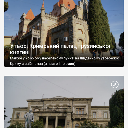
Утьос. Кримський палац грузинської
княгині
Майже у кожному населеному пункті на південному узбережжі
Криму є свій палац (а часто і не один).