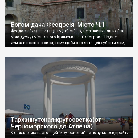
Богом дана Феодосія. Місто Ч.1
Феодосія (Кафа-12 (13) -15 (18) ст) - одне з найцікавіших (на
мою думку) міст всього Кримського півострова .Ну,але
думка в кожного своя, тому щоби розвіяти цей субєктивізм,
запрошую відвідати це
Тарханкутская кругосветка(от
Черноморского до Атлеша)
К сожалению настоящей "кругосветки" не получилось,пройти