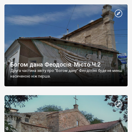
Богом дана Феодосія. Місто Ч.2
Друга частина звіту про "Богом дану" Феодосію буде не менш
насиченою ніж перша.