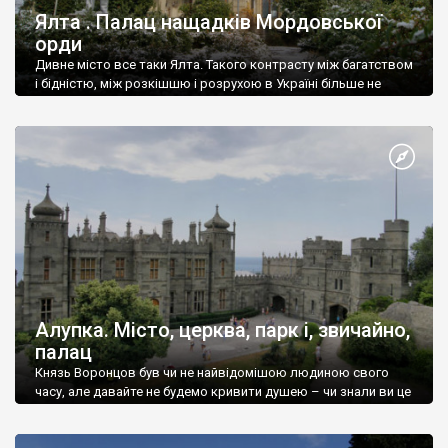
Ялта . Палац нащадків Мордовської
орди
Дивне місто все таки Ялта. Такого контрасту між багатством
і бідністю, між розкішшю і розрухою в Україні більше не
знайдеш.
Алупка. Місто, церква, парк і, звичайно,
палац
Князь Воронцов був чи не найвідомішою людиною свого
часу, але давайте не будемо кривити душею – чи знали ви це
прізвище до відвідин Алупки? Мабуть все таки ні.