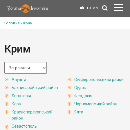
uk
ru
en
Головна
>
Крим
Крим
Алушта
Сімферопольський район
Бахчисарайський район
Судак
Євпаторія
Феодосія
Керч
Чорноморський район
Красноперекопський
Ялта
район
Севастополь