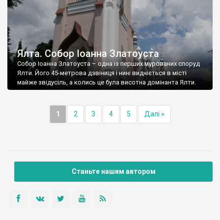
Ялта. Собор Іоанна Златоуста
Собор Іоанна Златоуста – одна із перших мурованих споруд
Ялти. Його 45-метрова дзвіниця і нині видніється в місті
майже звідусіль, а колись це була висотна домінанта Ялти.
1
2
3
4
5
Далі »
Станьте нашим автором