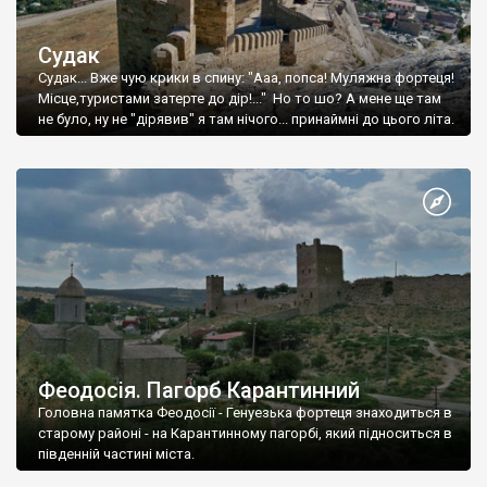
Судак
Судак... Вже чую крики в спину: "Ааа, попса! Муляжна фортеця!
Місце,туристами затерте до дір!..." Но то шо? А мене ще там
не було, ну не "дірявив" я там нічого... принаймні до цього літа.
Феодосія. Пагорб Карантинний
Головна памятка Феодосії - Генуезька фортеця знаходиться в
старому районі - на Карантинному пагорбі, який підноситься в
південній частині міста.