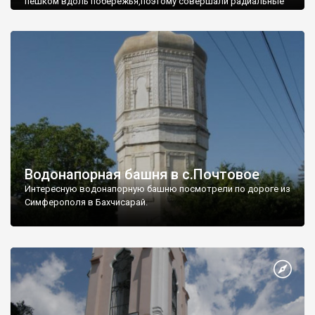
пешком вдоль побережья,поэтому совершали радиальные
вылазки из Оленевки.
Водонапорная башня в с.Почтовое
Интересную водонапорную башню посмотрели по дороге из
Симферополя в Бахчисарай.