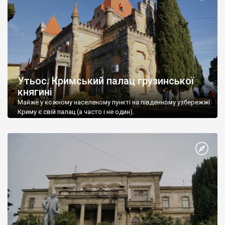
Утьос. Кримський палац грузинської
княгині
Майже у кожному населеному пункті на південному узбережжі
Криму є свій палац (а часто і не один).