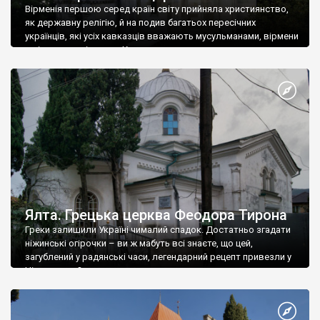
Вірменія першою серед країн світу прийняла християнство,
як державну релігію, й на подив багатьох пересічних
українців, які усіх кавказців вважають мусульманами, вірмени
є відданими вірянами Христа
Ялта. Грецька церква Феодора Тирона
Греки залишили Україні чималий спадок. Достатньо згадати
ніжинські огірочки – ви ж мабуть всі знаєте, що цей,
загублений у радянські часи, легендарний рецепт привезли у
Ніжин греки?