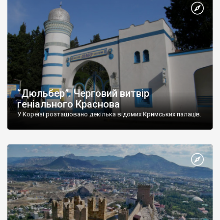
“Дюльбер”. Черговий витвір
геніального Краснова
У Кореїзі розташовано декілька відомих Кримських палаців.