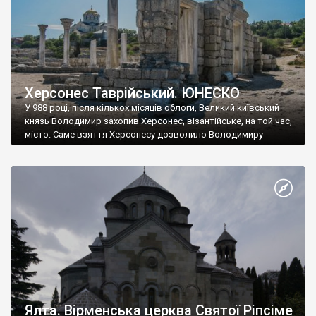
Херсонес Таврійський. ЮНЕСКО
У 988 році, після кількох місяців облоги, Великий київський
князь Володимир захопив Херсонес, візантійське, на той час,
місто. Саме взяття Херсонесу дозволило Володимиру
диктувати свої умови візантійському імператору Василю ІІ, та
одружитися з його дочкою Ганною. Цього ж року, в
Херсонесі Володимир-язичник, став Василем-християнином.
А потім було Хрещення Русі. На честь Херсонесу Таврійського
названо місто […]
Ялта. Вірменська церква Святої Ріпсіме