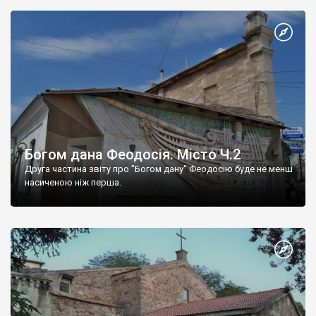
Богом дана Феодосія. Місто Ч.2
Друга частина звіту про "Богом дану" Феодосію буде не менш
насиченою ніж перша.