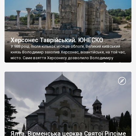
Херсонес Таврійський. ЮНЕСКО
У 988 році, після кількох місяців облоги, Великий київський
князь Володимир захопив Херсонес, візантійське, на той час,
місто. Саме взяття Херсонесу дозволило Володимиру
диктувати свої умови візантійському імператору Василю ІІ, та
одружитися з його дочкою Ганною. Цього ж року, в
Херсонесі Володимир-язичник, став Василем-християнином.
А потім було Хрещення Русі. На честь Херсонесу Таврійського
названо місто […]
Ялта. Вірменська церква Святої Ріпсіме