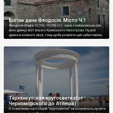
Богом дана Феодосія. Місто Ч.1
Феодосія (Кафа-12 (13) -15 (18) ст) - одне з найцікавіших (на
мою думку) міст всього Кримського півострова .Ну,але
думка в кожного своя, тому щоби розвіяти цей субєктивізм,
запрошую відвідати це
Тарханкутская кругосветка(от
Черноморского до Атлеша)
К сожалению настоящей "кругосветки" не получилось,пройти