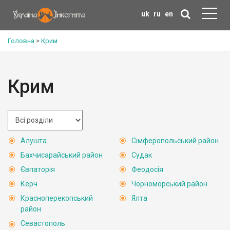
uk
ru
en
Головна
>
Крим
Крим
Алушта
Сімферопольський район
Бахчисарайський район
Судак
Євпаторія
Феодосія
Керч
Чорноморський район
Красноперекопський
Ялта
район
Севастополь