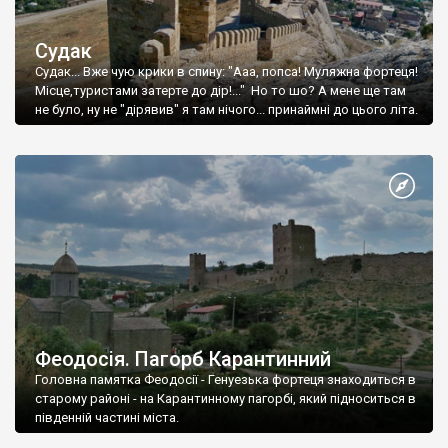
Судак
Судак... Вже чую крики в спину: "Ааа, попса! Муляжна фортеця!
Місце,туристами затерте до дір!..." Но то шо? А мене ще там
не було, ну не "дірявив" я там нічого... принаймні до цього літа.
Феодосія. Пагорб Карантинний
Головна памятка Феодосії - Генуезька фортеця знаходиться в
старому районі - на Карантинному пагорбі, який підноситься в
південній частині міста.