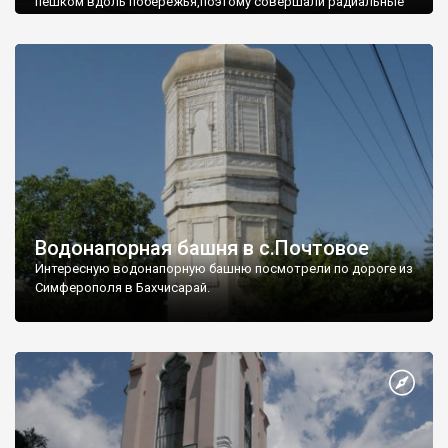
пешком вдоль побережья,поэтому совершали радиальные
вылазки из Оленевки.
Водонапорная башня в с.Почтовое
Интересную водонапорную башню посмотрели по дороге из
Симферополя в Бахчисарай.