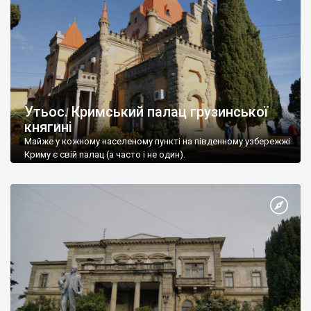
Утьос. Кримський палац грузинської
княгині
Майже у кожному населеному пункті на південному узбережжі
Криму є свій палац (а часто і не один).