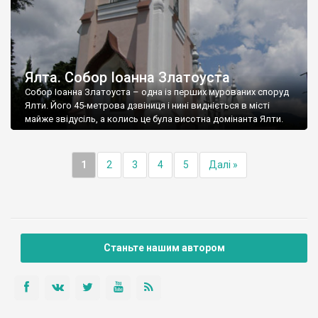
Ялта. Собор Іоанна Златоуста
Собор Іоанна Златоуста – одна із перших мурованих споруд
Ялти. Його 45-метрова дзвіниця і нині видніється в місті
майже звідусіль, а колись це була висотна домінанта Ялти.
1
2
3
4
5
Далі »
Станьте нашим автором