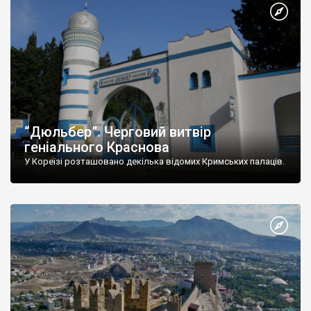
“Дюльбер”. Черговий витвір
геніального Краснова
У Кореїзі розташовано декілька відомих Кримських палаців.