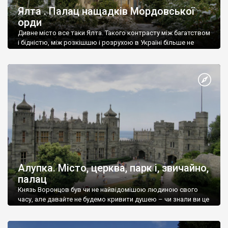
Ялта . Палац нащадків Мордовської
орди
Дивне місто все таки Ялта. Такого контрасту між багатством
і бідністю, між розкішшю і розрухою в Україні більше не
знайдеш.
Алупка. Місто, церква, парк і, звичайно,
палац
Князь Воронцов був чи не найвідомішою людиною свого
часу, але давайте не будемо кривити душею – чи знали ви це
прізвище до відвідин Алупки? Мабуть все таки ні.