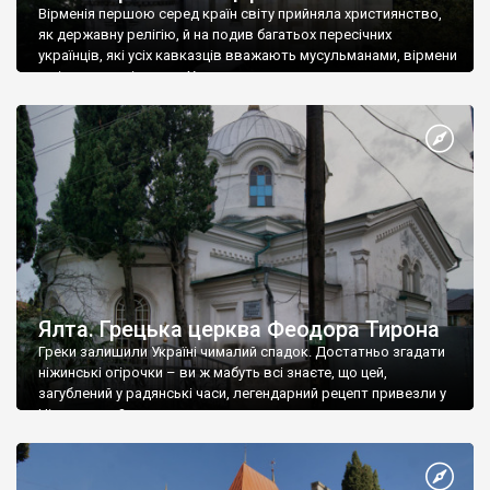
Вірменія першою серед країн світу прийняла християнство,
як державну релігію, й на подив багатьох пересічних
українців, які усіх кавказців вважають мусульманами, вірмени
є відданими вірянами Христа
Ялта. Грецька церква Феодора Тирона
Греки залишили Україні чималий спадок. Достатньо згадати
ніжинські огірочки – ви ж мабуть всі знаєте, що цей,
загублений у радянські часи, легендарний рецепт привезли у
Ніжин греки?