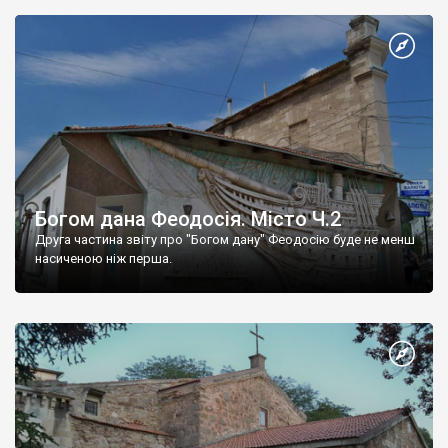
Богом дана Феодосія. Місто Ч.2
Друга частина звіту про "Богом дану" Феодосію буде не менш
насиченою ніж перша.