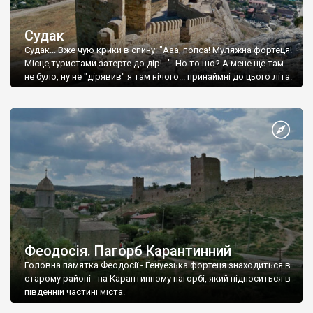
Судак
Судак... Вже чую крики в спину: "Ааа, попса! Муляжна фортеця!
Місце,туристами затерте до дір!..." Но то шо? А мене ще там
не було, ну не "дірявив" я там нічого... принаймні до цього літа.
Феодосія. Пагорб Карантинний
Головна памятка Феодосії - Генуезька фортеця знаходиться в
старому районі - на Карантинному пагорбі, який підноситься в
південній частині міста.