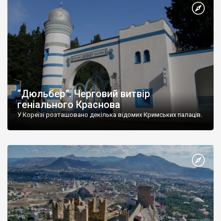
“Дюльбер”. Черговий витвір
геніального Краснова
У Кореїзі розташовано декілька відомих Кримських палаців.