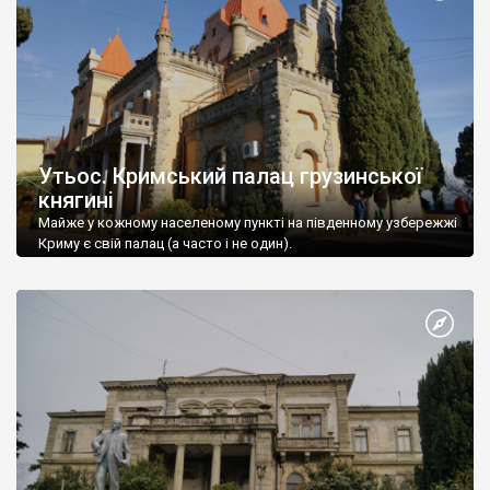
Утьос. Кримський палац грузинської
княгині
Майже у кожному населеному пункті на південному узбережжі
Криму є свій палац (а часто і не один).