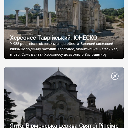
Херсонес Таврійський. ЮНЕСКО
У 988 році, після кількох місяців облоги, Великий київський
князь Володимир захопив Херсонес, візантійське, на той час,
місто. Саме взяття Херсонесу дозволило Володимиру
диктувати свої умови візантійському імператору Василю ІІ, та
одружитися з його дочкою Ганною. Цього ж року, в
Херсонесі Володимир-язичник, став Василем-християнином.
А потім було Хрещення Русі. На честь Херсонесу Таврійського
названо місто […]
Ялта. Вірменська церква Святої Ріпсіме