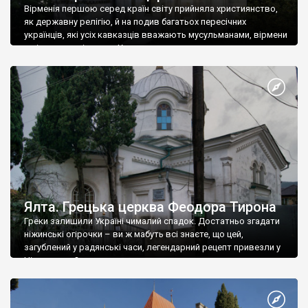
Вірменія першою серед країн світу прийняла християнство,
як державну релігію, й на подив багатьох пересічних
українців, які усіх кавказців вважають мусульманами, вірмени
є відданими вірянами Христа
Ялта. Грецька церква Феодора Тирона
Греки залишили Україні чималий спадок. Достатньо згадати
ніжинські огірочки – ви ж мабуть всі знаєте, що цей,
загублений у радянські часи, легендарний рецепт привезли у
Ніжин греки?