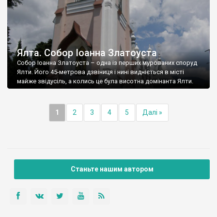
Ялта. Собор Іоанна Златоуста
Собор Іоанна Златоуста – одна із перших мурованих споруд
Ялти. Його 45-метрова дзвіниця і нині видніється в місті
майже звідусіль, а колись це була висотна домінанта Ялти.
1
2
3
4
5
Далі »
Станьте нашим автором