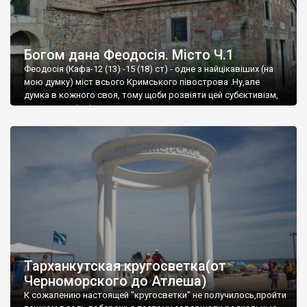
Богом дана Феодосія. Місто Ч.1
Феодосія (Кафа-12 (13) -15 (18) ст) - одне з найцікавіших (на
мою думку) міст всього Кримського півострова .Ну,але
думка в кожного своя, тому щоби розвіяти цей субєктивізм,
запрошую відвідати це
Тарханкутская кругосветка(от
Черноморского до Атлеша)
К сожалению настоящей "кругосветки" не получилось,пройти