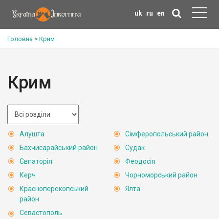
uk
ru
en
Головна
>
Крим
Крим
Алушта
Сімферопольський район
Бахчисарайський район
Судак
Євпаторія
Феодосія
Керч
Чорноморський район
Красноперекопський
Ялта
район
Севастополь