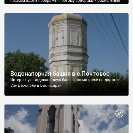
пешком вдоль побережья,поэтому совершали радиальные
вылазки из Оленевки.
Водонапорная башня в с.Почтовое
Интересную водонапорную башню посмотрели по дороге из
Симферополя в Бахчисарай.