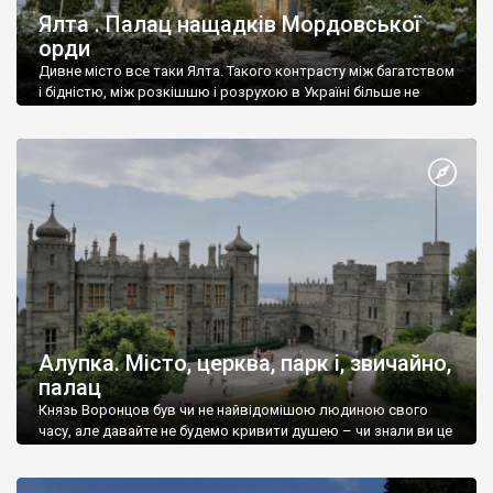
Ялта . Палац нащадків Мордовської
орди
Дивне місто все таки Ялта. Такого контрасту між багатством
і бідністю, між розкішшю і розрухою в Україні більше не
знайдеш.
Алупка. Місто, церква, парк і, звичайно,
палац
Князь Воронцов був чи не найвідомішою людиною свого
часу, але давайте не будемо кривити душею – чи знали ви це
прізвище до відвідин Алупки? Мабуть все таки ні.