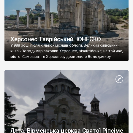
Херсонес Таврійський. ЮНЕСКО
У 988 році, після кількох місяців облоги, Великий київський
князь Володимир захопив Херсонес, візантійське, на той час,
місто. Саме взяття Херсонесу дозволило Володимиру
диктувати свої умови візантійському імператору Василю ІІ, та
одружитися з його дочкою Ганною. Цього ж року, в
Херсонесі Володимир-язичник, став Василем-християнином.
А потім було Хрещення Русі. На честь Херсонесу Таврійського
названо місто […]
Ялта. Вірменська церква Святої Ріпсіме