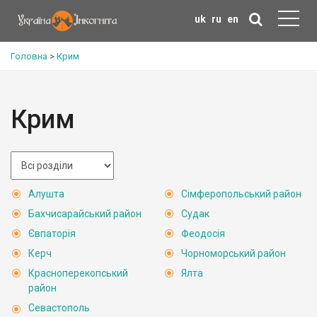
uk
ru
en
Головна
>
Крим
Крим
Алушта
Сімферопольський район
Бахчисарайський район
Судак
Євпаторія
Феодосія
Керч
Чорноморський район
Красноперекопський
Ялта
район
Севастополь