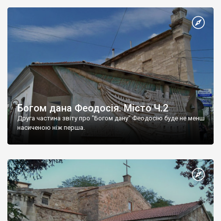
Богом дана Феодосія. Місто Ч.2
Друга частина звіту про "Богом дану" Феодосію буде не менш
насиченою ніж перша.