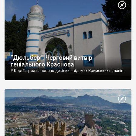
“Дюльбер”. Черговий витвір
геніального Краснова
У Кореїзі розташовано декілька відомих Кримських палаців.