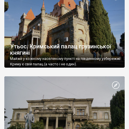
Утьос. Кримський палац грузинської
княгині
Майже у кожному населеному пункті на південному узбережжі
Криму є свій палац (а часто і не один).