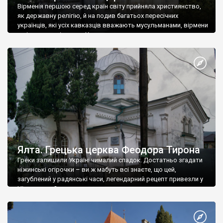
Вірменія першою серед країн світу прийняла християнство,
як державну релігію, й на подив багатьох пересічних
українців, які усіх кавказців вважають мусульманами, вірмени
є відданими вірянами Христа
Ялта. Грецька церква Феодора Тирона
Греки залишили Україні чималий спадок. Достатньо згадати
ніжинські огірочки – ви ж мабуть всі знаєте, що цей,
загублений у радянські часи, легендарний рецепт привезли у
Ніжин греки?