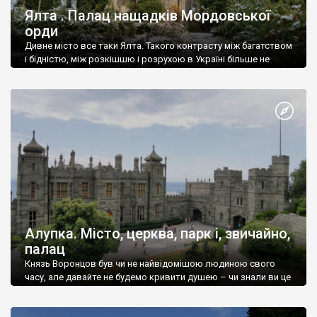
Ялта . Палац нащадків Мордовської
орди
Дивне місто все таки Ялта. Такого контрасту між багатством
і бідністю, між розкішшю і розрухою в Україні більше не
знайдеш.
Алупка. Місто, церква, парк і, звичайно,
палац
Князь Воронцов був чи не найвідомішою людиною свого
часу, але давайте не будемо кривити душею – чи знали ви це
прізвище до відвідин Алупки? Мабуть все таки ні.