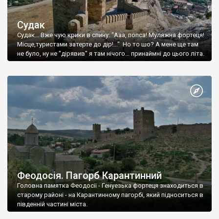
Судак
Судак... Вже чую крики в спину: "Ааа, попса! Муляжна фортеця!
Місце,туристами затерте до дір!..." Но то шо? А мене ще там
не було, ну не "дірявив" я там нічого... принаймні до цього літа.
Феодосія. Пагорб Карантинний
Головна памятка Феодосії - Генуезька фортеця знаходиться в
старому районі - на Карантинному пагорбі, який підноситься в
південній частині міста.