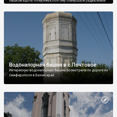
пешком вдоль побережья,поэтому совершали радиальные
вылазки из Оленевки.
Водонапорная башня в с.Почтовое
Интересную водонапорную башню посмотрели по дороге из
Симферополя в Бахчисарай.