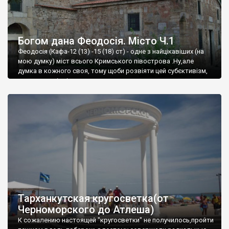
Богом дана Феодосія. Місто Ч.1
Феодосія (Кафа-12 (13) -15 (18) ст) - одне з найцікавіших (на
мою думку) міст всього Кримського півострова .Ну,але
думка в кожного своя, тому щоби розвіяти цей субєктивізм,
запрошую відвідати це
Тарханкутская кругосветка(от
Черноморского до Атлеша)
К сожалению настоящей "кругосветки" не получилось,пройти