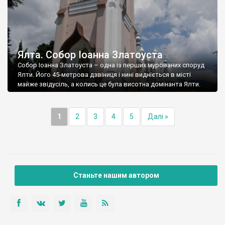
Ялта. Собор Іоанна Златоуста
Собор Іоанна Златоуста – одна із перших мурованих споруд
Ялти. Його 45-метрова дзвіниця і нині видніється в місті
майже звідусіль, а колись це була висотна домінанта Ялти.
1
2
3
4
5
Далі »
Станьте нашим автором