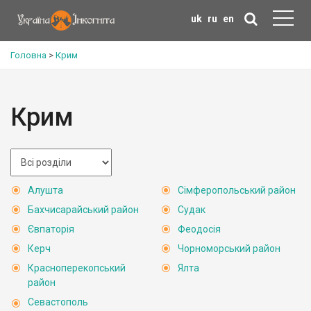
uk
ru
en
Головна
>
Крим
Крим
Алушта
Сімферопольський район
Бахчисарайський район
Судак
Євпаторія
Феодосія
Керч
Чорноморський район
Красноперекопський
Ялта
район
Севастополь