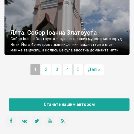
Ялта. Собор Іоанна Златоуста
Собор Іоанна Златоуста – одна із перших мурованих споруд
Ялти. Його 45-метрова дзвіниця і нині видніється в місті
майже звідусіль, а колись це була висотна домінанта Ялти.
1
2
3
4
5
Далі »
Станьте нашим автором