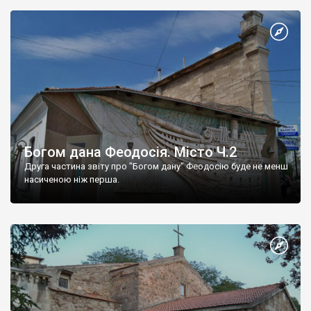
Богом дана Феодосія. Місто Ч.2
Друга частина звіту про "Богом дану" Феодосію буде не менш
насиченою ніж перша.