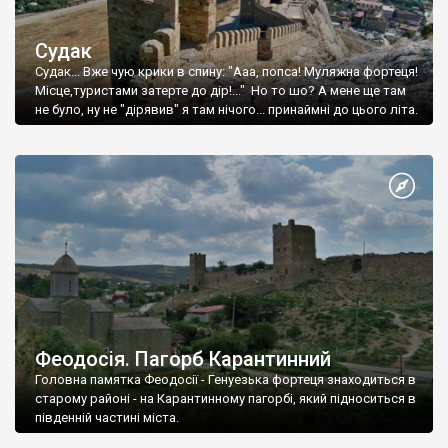
Судак
Судак... Вже чую крики в спину: "Ааа, попса! Муляжна фортеця!
Місце,туристами затерте до дір!..." Но то шо? А мене ще там
не було, ну не "дірявив" я там нічого... принаймні до цього літа.
Феодосія. Пагорб Карантинний
Головна памятка Феодосії - Генуезька фортеця знаходиться в
старому районі - на Карантинному пагорбі, який підноситься в
південній частині міста.