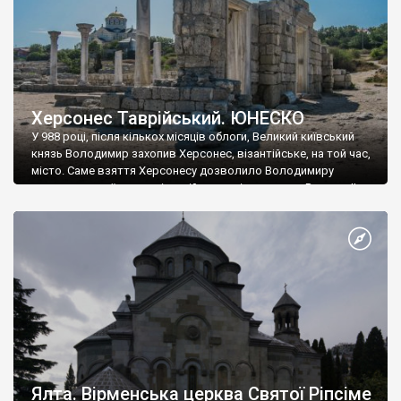
Херсонес Таврійський. ЮНЕСКО
У 988 році, після кількох місяців облоги, Великий київський
князь Володимир захопив Херсонес, візантійське, на той час,
місто. Саме взяття Херсонесу дозволило Володимиру
диктувати свої умови візантійському імператору Василю ІІ, та
одружитися з його дочкою Ганною. Цього ж року, в
Херсонесі Володимир-язичник, став Василем-християнином.
А потім було Хрещення Русі. На честь Херсонесу Таврійського
названо місто […]
Ялта. Вірменська церква Святої Ріпсіме