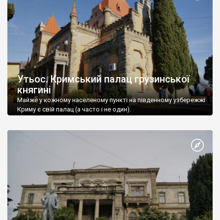
Утьос. Кримський палац грузинської
княгині
Майже у кожному населеному пункті на південному узбережжі
Криму є свій палац (а часто і не один).