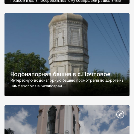
пешком вдоль побережья,поэтому совершали радиальные
вылазки из Оленевки.
Водонапорная башня в с.Почтовое
Интересную водонапорную башню посмотрели по дороге из
Симферополя в Бахчисарай.