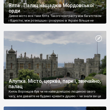
Ялта . Палац нащадків Мордовської
орди
Дивне місто все таки Ялта. Такого контрасту між багатством
і бідністю, між розкішшю і розрухою в Україні більше не
знайдеш.
Алупка. Місто, церква, парк і, звичайно,
палац
Князь Воронцов був чи не найвідомішою людиною свого
часу, але давайте не будемо кривити душею – чи знали ви це
прізвище до відвідин Алупки? Мабуть все таки ні.