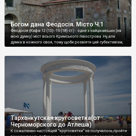
Богом дана Феодосія. Місто Ч.1
Феодосія (Кафа-12 (13) -15 (18) ст) - одне з найцікавіших (на
мою думку) міст всього Кримського півострова .Ну,але
думка в кожного своя, тому щоби розвіяти цей субєктивізм,
запрошую відвідати це
Тарханкутская кругосветка(от
Черноморского до Атлеша)
К сожалению настоящей "кругосветки" не получилось,пройти