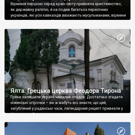
Вірменія першою серед країн світу прийняла християнство,
як державну релігію, й на подив багатьох пересічних
українців, які усіх кавказців вважають мусульманами, вірмени
є відданими вірянами Христа
Ялта. Грецька церква Феодора Тирона
Греки залишили Україні чималий спадок. Достатньо згадати
ніжинські огірочки – ви ж мабуть всі знаєте, що цей,
загублений у радянські часи, легендарний рецепт привезли у
Ніжин греки?