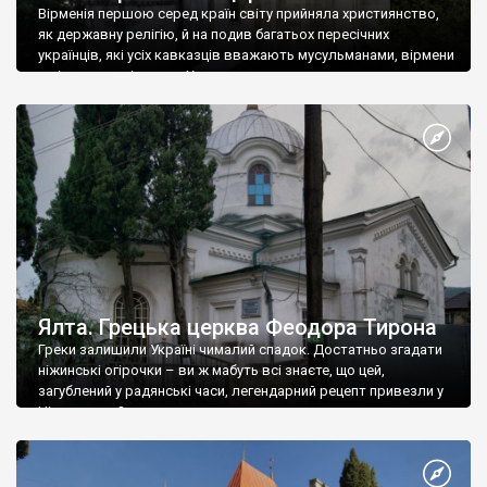
Вірменія першою серед країн світу прийняла християнство,
як державну релігію, й на подив багатьох пересічних
українців, які усіх кавказців вважають мусульманами, вірмени
є відданими вірянами Христа
Ялта. Грецька церква Феодора Тирона
Греки залишили Україні чималий спадок. Достатньо згадати
ніжинські огірочки – ви ж мабуть всі знаєте, що цей,
загублений у радянські часи, легендарний рецепт привезли у
Ніжин греки?