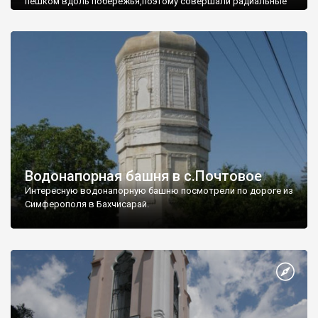
пешком вдоль побережья,поэтому совершали радиальные
вылазки из Оленевки.
Водонапорная башня в с.Почтовое
Интересную водонапорную башню посмотрели по дороге из
Симферополя в Бахчисарай.