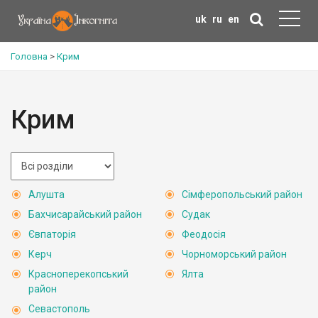
uk
ru
en
Головна
>
Крим
Крим
Алушта
Сімферопольський район
Бахчисарайський район
Судак
Євпаторія
Феодосія
Керч
Чорноморський район
Красноперекопський
Ялта
район
Севастополь