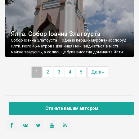
Ялта. Собор Іоанна Златоуста
Собор Іоанна Златоуста – одна із перших мурованих споруд
Ялти. Його 45-метрова дзвіниця і нині видніється в місті
майже звідусіль, а колись це була висотна домінанта Ялти.
1
2
3
4
5
Далі »
Станьте нашим автором