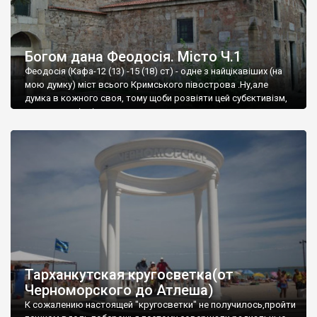
Богом дана Феодосія. Місто Ч.1
Феодосія (Кафа-12 (13) -15 (18) ст) - одне з найцікавіших (на
мою думку) міст всього Кримського півострова .Ну,але
думка в кожного своя, тому щоби розвіяти цей субєктивізм,
запрошую відвідати це
Тарханкутская кругосветка(от
Черноморского до Атлеша)
К сожалению настоящей "кругосветки" не получилось,пройти