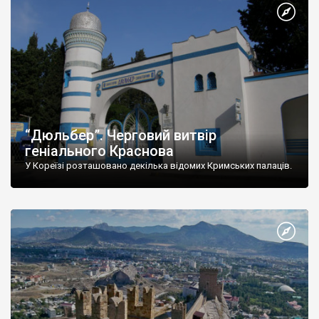
“Дюльбер”. Черговий витвір
геніального Краснова
У Кореїзі розташовано декілька відомих Кримських палаців.