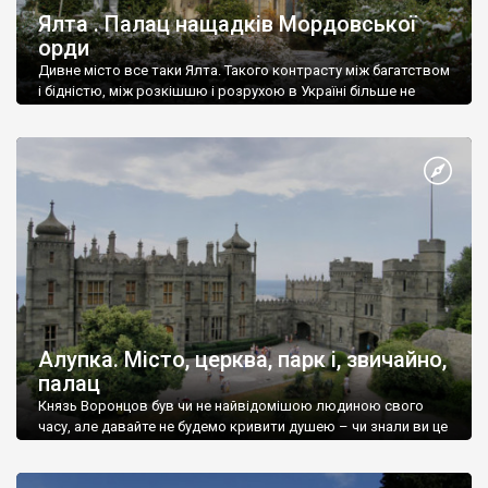
Ялта . Палац нащадків Мордовської
орди
Дивне місто все таки Ялта. Такого контрасту між багатством
і бідністю, між розкішшю і розрухою в Україні більше не
знайдеш.
Алупка. Місто, церква, парк і, звичайно,
палац
Князь Воронцов був чи не найвідомішою людиною свого
часу, але давайте не будемо кривити душею – чи знали ви це
прізвище до відвідин Алупки? Мабуть все таки ні.