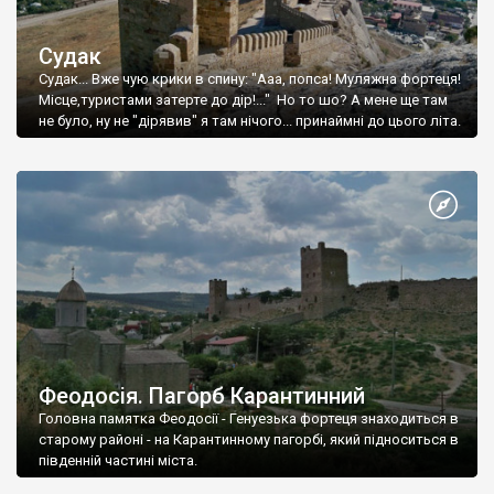
Судак
Судак... Вже чую крики в спину: "Ааа, попса! Муляжна фортеця!
Місце,туристами затерте до дір!..." Но то шо? А мене ще там
не було, ну не "дірявив" я там нічого... принаймні до цього літа.
Феодосія. Пагорб Карантинний
Головна памятка Феодосії - Генуезька фортеця знаходиться в
старому районі - на Карантинному пагорбі, який підноситься в
південній частині міста.