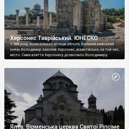
Херсонес Таврійський. ЮНЕСКО
У 988 році, після кількох місяців облоги, Великий київський
князь Володимир захопив Херсонес, візантійське, на той час,
місто. Саме взяття Херсонесу дозволило Володимиру
диктувати свої умови візантійському імператору Василю ІІ, та
одружитися з його дочкою Ганною. Цього ж року, в
Херсонесі Володимир-язичник, став Василем-християнином.
А потім було Хрещення Русі. На честь Херсонесу Таврійського
названо місто […]
Ялта. Вірменська церква Святої Ріпсіме