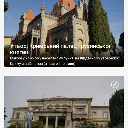
Утьос. Кримський палац грузинської
княгині
Майже у кожному населеному пункті на південному узбережжі
Криму є свій палац (а часто і не один).