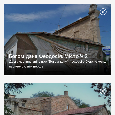
Богом дана Феодосія. Місто Ч.2
Друга частина звіту про "Богом дану" Феодосію буде не менш
насиченою ніж перша.