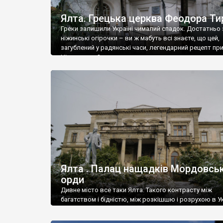
Ялта. Грецька церква Феодора Ти
Греки залишили Україні чималий спадок. Достатньо 
ніжинські огірочки – ви ж мабуть всі знаєте, що цей,
загублений у радянські часи, легендарний рецепт пр
Ніжин греки?
Ялта . Палац нащадків Мордовськ
орди
Дивне місто все таки Ялта. Такого контрасту між
багатством і бідністю, між розкішшю і розрухою в Ук
більше не знайдеш.