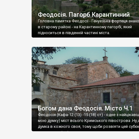
Феодосія. Пагорб Карантинний
Головна памятка Феодосії - Генуезька фортеця знах
в старому районі - на Карантинному пагорбі, який
підноситься в південній частині міста.
Богом дана Феодосія. Місто Ч.1
Феодосія (Кафа-12 (13) -15 (18) ст) - одне з найцікаві
мою думку) міст всього Кримського півострова .Ну,
думка в кожного своя, тому щоби розвіяти цей субєк
запрошую відвідати це