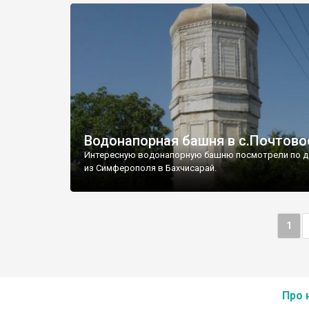
Водонапорная башня в с.Почтово
Интересную водонапорную башню посмотрели по д
из Симферополя в Бахчисарай.
1
Про 