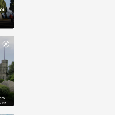
ої
ого
и ви