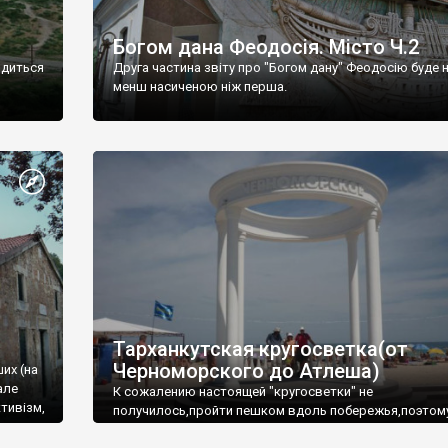
Богом дана Феодосія. Місто Ч.2
одиться
Друга частина звіту про "Богом дану" Феодосію буде 
менш насиченою ніж перша.
Тарханкутская кругосветка(от
Черноморского до Атлеша)
ших (на
але
К сожалению настоящей "кругосветки" не
тивізм,
получилось,пройти пешком вдоль побережья,поэтом
совершали радиальные вылазки из Оленевки.