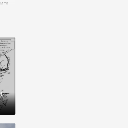
им та
ора і
є
го типу,
ей-
рний
ста:
 райони
від 2
I
і,
рукти,
 котрі