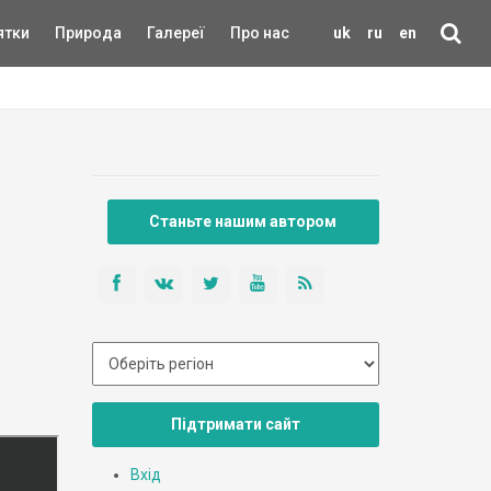
ятки
Природа
Галереї
Про нас
uk
ru
en
Станьте нашим автором
Підтримати сайт
Вхід