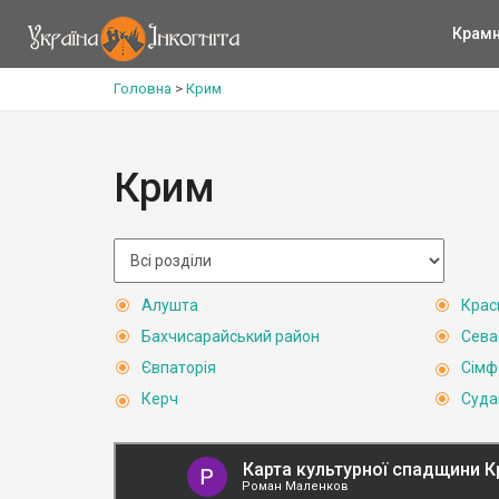
Крам
Головна
>
Крим
Крим
Алушта
Крас
Бахчисарайський район
Сева
Євпаторія
Сімф
Керч
Суда