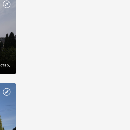
же
нство,