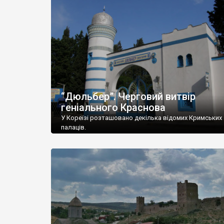
“Дюльбер”. Черговий витвір
геніального Краснова
У Кореїзі розташовано декілька відомих Кримських
палаців.