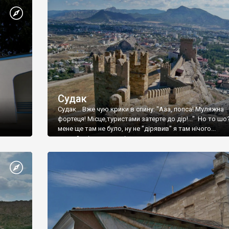
Судак
Судак... Вже чую крики в спину: "Ааа, попса! Муляжна
фортеця! Місце,туристами затерте до дір!..." Но то шо
мене ще там не було, ну не "дірявив" я там нічого...
принаймні до цього літа.