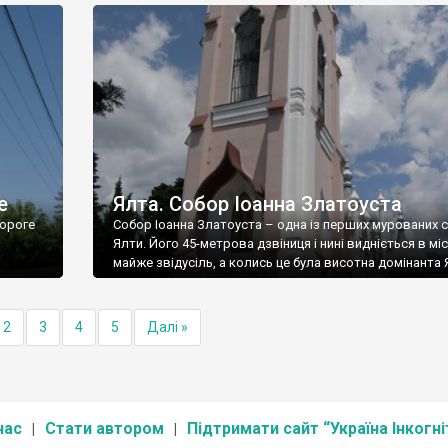
е
Ялта. Собор Іоанна Златоуста
ороге
Собор Іоанна Златоуста – одна із перших мурованих 
Ялти. Його 45-метрова дзвіниця і нині видніється в міс
майже звідусіль, а колись це була висотна домінанта 
2
3
4
5
Далі »
нас
Стати автором
Підтримати сайт “Україна Інкогні