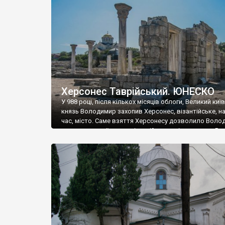
музею «Новгородський музей-заповідник» сотні арт
візантійської доби. Раритети викрадені з фондів об’
культурної спадщини ЮНЕСКО «Херсонеса Таврійсько
Офіційно – на виставку «Золото Візантії», але експер
влада в Україні вважають це лише […]
Херсонес Таврійський. ЮНЕСКО
У 988 році, після кількох місяців облоги, Великий киї
князь Володимир захопив Херсонес, візантійське, на
час, місто. Саме взяття Херсонесу дозволило Воло
диктувати свої умови візантійському імператору Вас
та одружитися з його дочкою Ганною. Цього ж року,
Херсонесі Володимир-язичник, став Василем-
християнином. А потім було Хрещення Русі. На честь
Херсонесу Таврійського названо місто […]