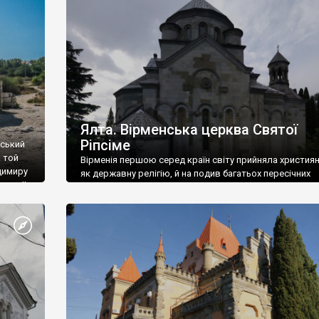
ефактів
називаються «повстяками» (postaki)…” “Вино. Крим
єкту
виробляє відмінне вино і його вдосталь: воно все ду
го».
легке біле і дуже […]
ти та
Ялта. Вірменська церква Святої
Ріпсіме
вський
 той
Вірменія першою серед країн світу прийняла христия
димиру
як державну релігію, й на подив багатьох пересічних
илю ІІ,
українців, які усіх кавказців вважають мусульманами,
 в
вірмени є відданими вірянами Христа