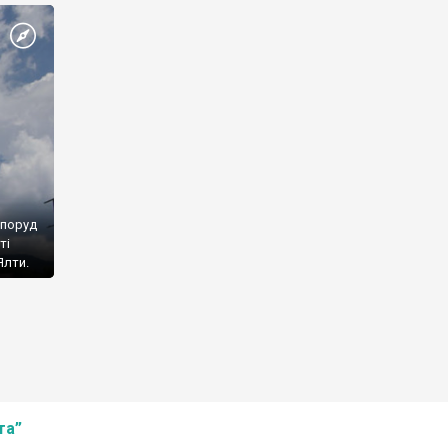
споруд
ті
Ялти.
та”