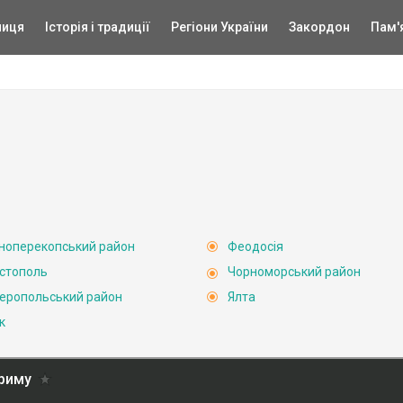
ниця
Історія і традиції
Регіони України
Закордон
Пам'
ноперекопський район
Феодосія
стополь
Чорноморський район
еропольський район
Ялта
к