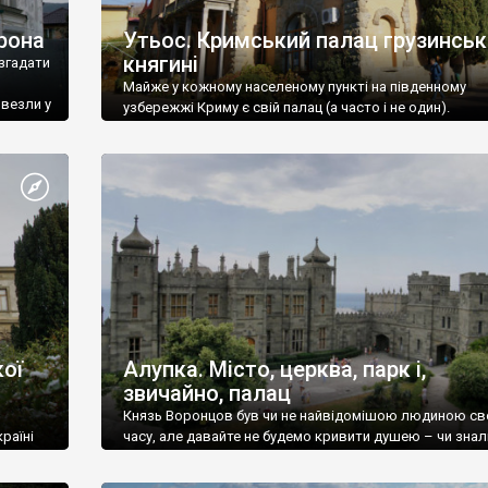
рона
Утьос. Кримський палац грузинськ
княгині
згадати
Майже у кожному населеному пункті на південному
ивезли у
узбережжі Криму є свій палац (а часто і не один).
ої
Алупка. Місто, церква, парк і,
звичайно, палац
Князь Воронцов був чи не найвідомішою людиною св
раїні
часу, але давайте не будемо кривити душею – чи знал
це прізвище до відвідин Алупки? Мабуть все таки ні.