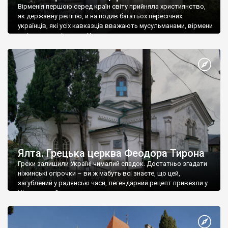
Вірменія першою серед країн світу прийняла християнство,
як державну релігію, й на подив багатьох пересічних
українців, які усіх кавказців вважають мусульманами, вірмени
є відданими вірянами Христа
Ялта. Грецька церква Феодора Тирона
Греки залишили Україні чималий спадок. Достатньо згадати
ніжинські огірочки – ви ж мабуть всі знаєте, що цей,
загублений у радянські часи, легендарний рецепт привезли у
Ніжин греки?