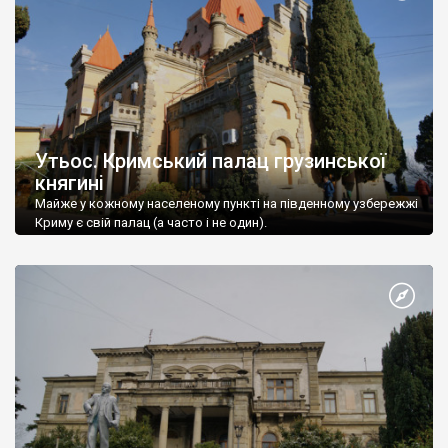
Утьос. Кримський палац грузинської
княгині
Майже у кожному населеному пункті на південному узбережжі
Криму є свій палац (а часто і не один).