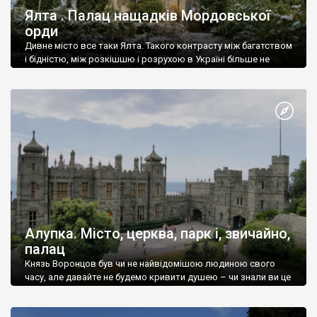
Ялта . Палац нащадків Мордовської
орди
Дивне місто все таки Ялта. Такого контрасту між багатством
і бідністю, між розкішшю і розрухою в Україні більше не
знайдеш.
Алупка. Місто, церква, парк і, звичайно,
палац
Князь Воронцов був чи не найвідомішою людиною свого
часу, але давайте не будемо кривити душею – чи знали ви це
прізвище до відвідин Алупки? Мабуть все таки ні.