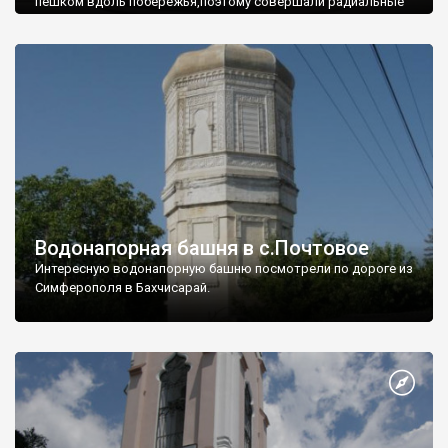
пешком вдоль побережья,поэтому совершали радиальные
вылазки из Оленевки.
Водонапорная башня в с.Почтовое
Интересную водонапорную башню посмотрели по дороге из
Симферополя в Бахчисарай.