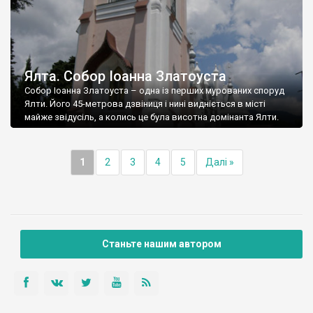
Ялта. Собор Іоанна Златоуста
Собор Іоанна Златоуста – одна із перших мурованих споруд
Ялти. Його 45-метрова дзвіниця і нині видніється в місті
майже звідусіль, а колись це була висотна домінанта Ялти.
1
2
3
4
5
Далі »
Станьте нашим автором