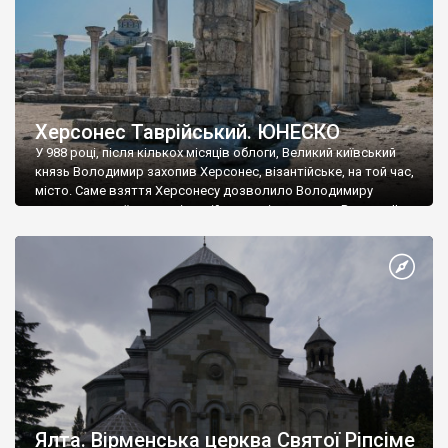
Херсонес Таврійський. ЮНЕСКО
У 988 році, після кількох місяців облоги, Великий київський
князь Володимир захопив Херсонес, візантійське, на той час,
місто. Саме взяття Херсонесу дозволило Володимиру
диктувати свої умови візантійському імператору Василю ІІ, та
одружитися з його дочкою Ганною. Цього ж року, в
Херсонесі Володимир-язичник, став Василем-християнином.
А потім було Хрещення Русі. На честь Херсонесу Таврійського
названо місто […]
Ялта. Вірменська церква Святої Ріпсіме