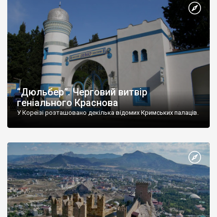
“Дюльбер”. Черговий витвір
геніального Краснова
У Кореїзі розташовано декілька відомих Кримських палаців.