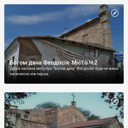
Богом дана Феодосія. Місто Ч.2
Друга частина звіту про "Богом дану" Феодосію буде не менш
насиченою ніж перша.