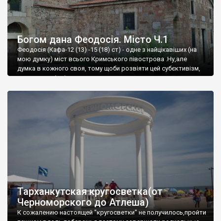
Богом дана Феодосія. Місто Ч.1
Феодосія (Кафа-12 (13) -15 (18) ст) - одне з найцікавіших (на
мою думку) міст всього Кримського півострова .Ну,але
думка в кожного своя, тому щоби розвіяти цей субєктивізм,
запрошую відвідати це
Тарханкутская кругосветка(от
Черноморского до Атлеша)
К сожалению настоящей "кругосветки" не получилось,пройти