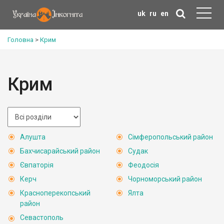
uk
ru
en
Головна
>
Крим
Крим
Алушта
Сімферопольський район
Бахчисарайський район
Судак
Євпаторія
Феодосія
Керч
Чорноморський район
Красноперекопський
Ялта
район
Севастополь