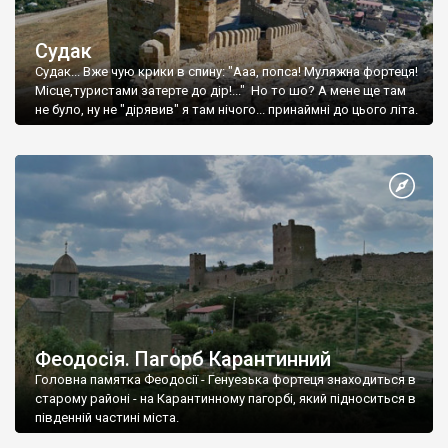
Судак
Судак... Вже чую крики в спину: "Ааа, попса! Муляжна фортеця!
Місце,туристами затерте до дір!..." Но то шо? А мене ще там
не було, ну не "дірявив" я там нічого... принаймні до цього літа.
Феодосія. Пагорб Карантинний
Головна памятка Феодосії - Генуезька фортеця знаходиться в
старому районі - на Карантинному пагорбі, який підноситься в
південній частині міста.