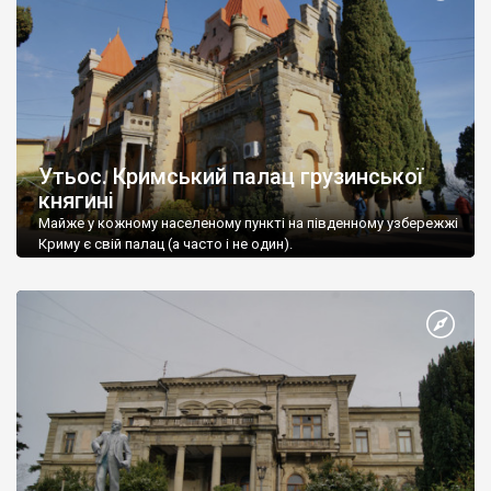
Утьос. Кримський палац грузинської
княгині
Майже у кожному населеному пункті на південному узбережжі
Криму є свій палац (а часто і не один).