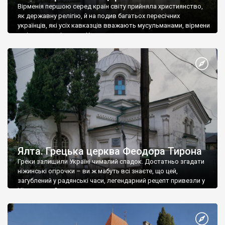
Вірменія першою серед країн світу прийняла християнство,
як державну релігію, й на подив багатьох пересічних
українців, які усіх кавказців вважають мусульманами, вірмени
є відданими вірянами Христа
Ялта. Грецька церква Феодора Тирона
Греки залишили Україні чималий спадок. Достатньо згадати
ніжинські огірочки – ви ж мабуть всі знаєте, що цей,
загублений у радянські часи, легендарний рецепт привезли у
Ніжин греки?