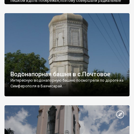
пешком вдоль побережья,поэтому совершали радиальные
вылазки из Оленевки.
Водонапорная башня в с.Почтовое
Интересную водонапорную башню посмотрели по дороге из
Симферополя в Бахчисарай.