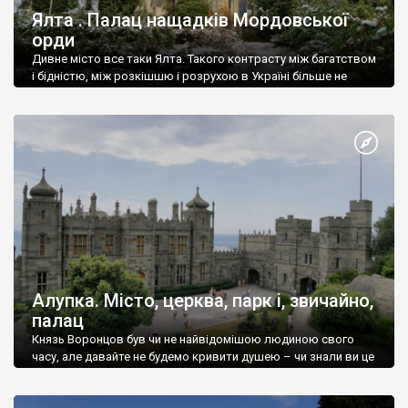
Ялта . Палац нащадків Мордовської
орди
Дивне місто все таки Ялта. Такого контрасту між багатством
і бідністю, між розкішшю і розрухою в Україні більше не
знайдеш.
Алупка. Місто, церква, парк і, звичайно,
палац
Князь Воронцов був чи не найвідомішою людиною свого
часу, але давайте не будемо кривити душею – чи знали ви це
прізвище до відвідин Алупки? Мабуть все таки ні.