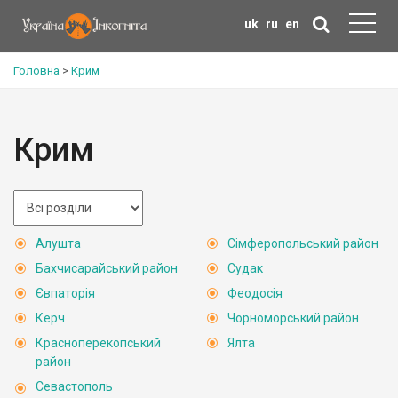
uk
ru
en
Головна
>
Крим
Крим
Алушта
Сімферопольський район
Бахчисарайський район
Судак
Євпаторія
Феодосія
Керч
Чорноморський район
Красноперекопський
Ялта
район
Севастополь