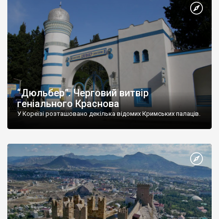
“Дюльбер”. Черговий витвір
геніального Краснова
У Кореїзі розташовано декілька відомих Кримських палаців.