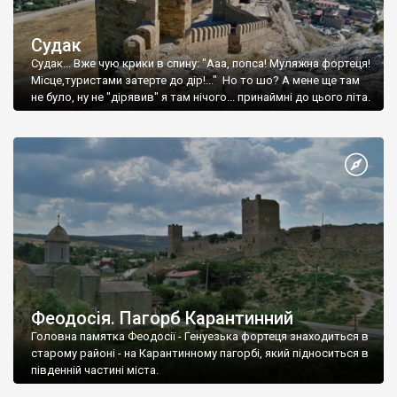
Судак
Судак... Вже чую крики в спину: "Ааа, попса! Муляжна фортеця!
Місце,туристами затерте до дір!..." Но то шо? А мене ще там
не було, ну не "дірявив" я там нічого... принаймні до цього літа.
Феодосія. Пагорб Карантинний
Головна памятка Феодосії - Генуезька фортеця знаходиться в
старому районі - на Карантинному пагорбі, який підноситься в
південній частині міста.