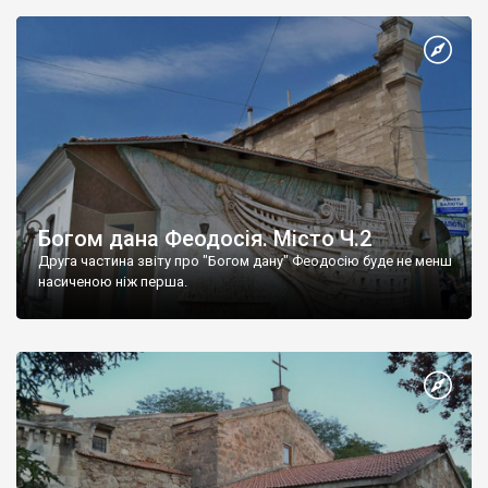
Богом дана Феодосія. Місто Ч.2
Друга частина звіту про "Богом дану" Феодосію буде не менш
насиченою ніж перша.