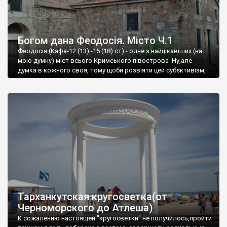
Богом дана Феодосія. Місто Ч.1
Феодосія (Кафа-12 (13) -15 (18) ст) - одне з найцікавіших (на
мою думку) міст всього Кримського півострова .Ну,але
думка в кожного своя, тому щоби розвіяти цей субєктивізм,
запрошую відвідати це
Тарханкутская кругосветка(от
Черноморского до Атлеша)
К сожалению настоящей "кругосветки" не получилось,пройти