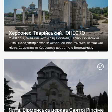
Херсонес Таврійський. ЮНЕСКО
У 988 році, після кількох місяців облоги, Великий київський
князь Володимир захопив Херсонес, візантійське, на той час,
місто. Саме взяття Херсонесу дозволило Володимиру
диктувати свої умови візантійському імператору Василю ІІ, та
одружитися з його дочкою Ганною. Цього ж року, в
Херсонесі Володимир-язичник, став Василем-християнином.
А потім було Хрещення Русі. На честь Херсонесу Таврійського
названо місто […]
Ялта. Вірменська церква Святої Ріпсіме