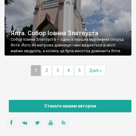
Ялта. Собор Іоанна Златоуста
Собор Іоанна Златоуста – одна із перших мурованих споруд
Ялти. Його 45-метрова дзвіниця і нині видніється в місті
майже звідусіль, а колись це була висотна домінанта Ялти.
1
2
3
4
5
Далі »
Станьте нашим автором