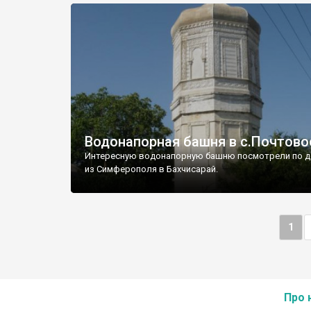
Водонапорная башня в с.Почтово
Интересную водонапорную башню посмотрели по д
из Симферополя в Бахчисарай.
1
Про 