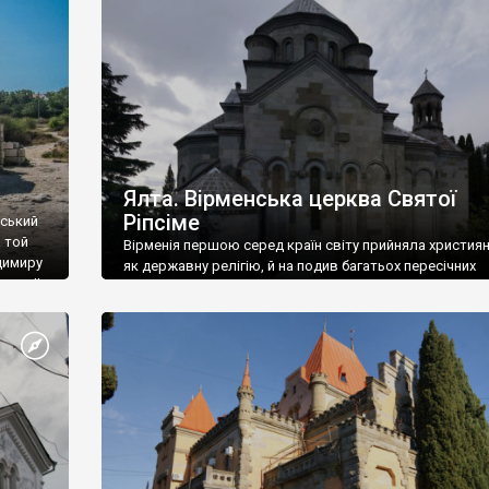
ефактів
називаються «повстяками» (postaki)…” “Вино. Крим
єкту
виробляє відмінне вино і його вдосталь: воно все ду
го».
легке біле і дуже […]
ти та
Ялта. Вірменська церква Святої
Ріпсіме
вський
 той
Вірменія першою серед країн світу прийняла христия
димиру
як державну релігію, й на подив багатьох пересічних
илю ІІ,
українців, які усіх кавказців вважають мусульманами,
 в
вірмени є відданими вірянами Христа