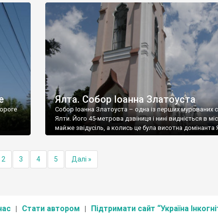
е
Ялта. Собор Іоанна Златоуста
ороге
Собор Іоанна Златоуста – одна із перших мурованих 
Ялти. Його 45-метрова дзвіниця і нині видніється в міс
майже звідусіль, а колись це була висотна домінанта 
2
3
4
5
Далі »
нас
Стати автором
Підтримати сайт “Україна Інкогні