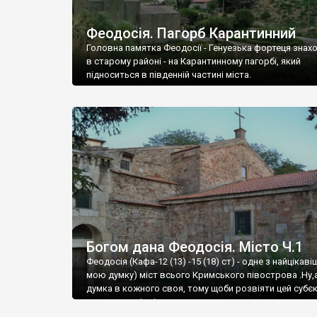
Феодосія. Пагорб Карантинний
Головна памятка Феодосії - Генуезька фортеця знах
в старому районі - на Карантинному пагорбі, який
підноситься в південній частині міста.
Богом дана Феодосія. Місто Ч.1
Феодосія (Кафа-12 (13) -15 (18) ст) - одне з найцікаві
мою думку) міст всього Кримського півострова .Ну,
думка в кожного своя, тому щоби розвіяти цей субєк
запрошую відвідати це