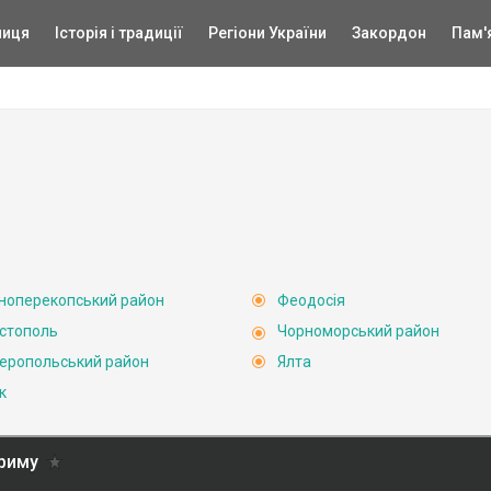
ниця
Історія і традиції
Регіони України
Закордон
Пам'
ноперекопський район
Феодосія
стополь
Чорноморський район
еропольський район
Ялта
к