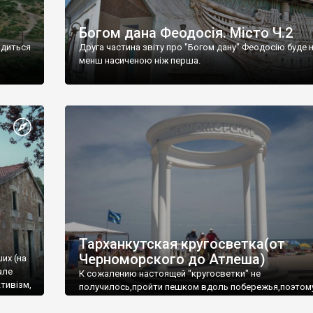
Богом дана Феодосія. Місто Ч.2
одиться
Друга частина звіту про "Богом дану" Феодосію буде 
менш насиченою ніж перша.
Тарханкутская кругосветка(от
Черноморского до Атлеша)
ших (на
але
К сожалению настоящей "кругосветки" не
тивізм,
получилось,пройти пешком вдоль побережья,поэтом
совершали радиальные вылазки из Оленевки.