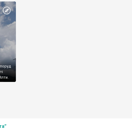
споруд
ті
Ялти.
та”