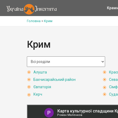
Крам
Головна
>
Крим
Крим
Алушта
Крас
Бахчисарайський район
Сева
Євпаторія
Сімф
Керч
Суда