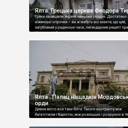
Ялта. Грецька церква Феодора Ти
Греки залишили Україні чималий спадок. Достатньо 
ніжинські огірочки – ви ж мабуть всі знаєте, що цей,
загублений у радянські часи, легендарний рецепт пр
Ніжин греки?
Ялта . Палац нащадків Мордовськ
орди
Дивне місто все таки Ялта. Такого контрасту між
багатством і бідністю, між розкішшю і розрухою в Ук
більше не знайдеш.