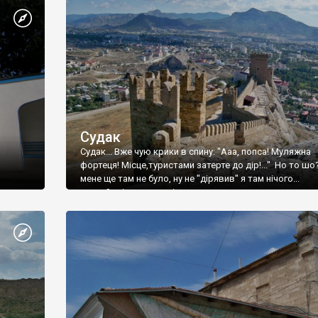
Судак
Судак... Вже чую крики в спину: "Ааа, попса! Муляжна
фортеця! Місце,туристами затерте до дір!..." Но то шо
мене ще там не було, ну не "дірявив" я там нічого...
принаймні до цього літа.