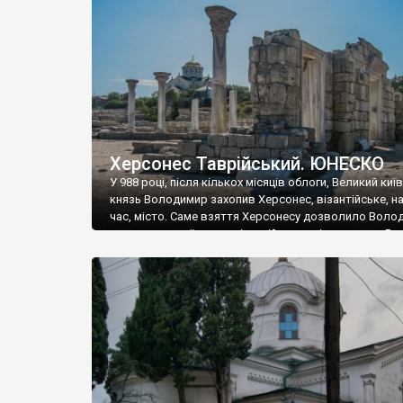
музею «Новгородський музей-заповідник» сотні арт
візантійської доби. Раритети викрадені з фондів об’
культурної спадщини ЮНЕСКО «Херсонеса Таврійсько
Офіційно – на виставку «Золото Візантії», але експер
влада в Україні вважають це лише […]
Херсонес Таврійський. ЮНЕСКО
У 988 році, після кількох місяців облоги, Великий киї
князь Володимир захопив Херсонес, візантійське, на
час, місто. Саме взяття Херсонесу дозволило Воло
диктувати свої умови візантійському імператору Вас
та одружитися з його дочкою Ганною. Цього ж року,
Херсонесі Володимир-язичник, став Василем-
християнином. А потім було Хрещення Русі. На честь
Херсонесу Таврійського названо місто […]