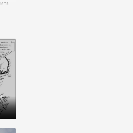
им та
ора і
є
го типу,
ей-
рний
ста:
 райони
від 2
I
і,
рукти,
 котрі