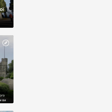
ої
ого
и ви