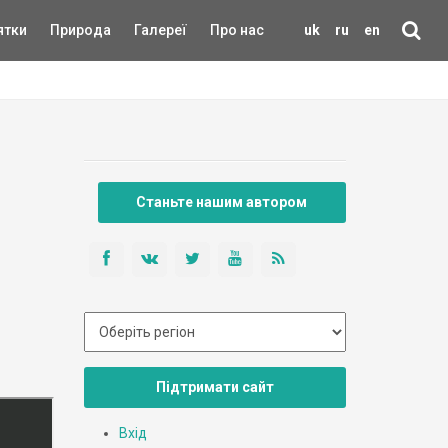
ятки
Природа
Галереї
Про нас
uk
ru
en
Станьте нашим автором
Підтримати сайт
Вхід