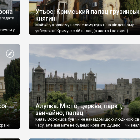
рона
Утьос. Кримський палац грузинськ
княгині
згадати
Майже у кожному населеному пункті на південному
ивезли у
узбережжі Криму є свій палац (а часто і не один).
ої
Алупка. Місто, церква, парк і,
звичайно, палац
Князь Воронцов був чи не найвідомішою людиною св
раїні
часу, але давайте не будемо кривити душею – чи знал
це прізвище до відвідин Алупки? Мабуть все таки ні.