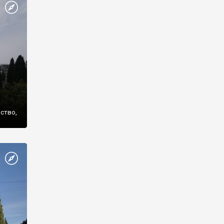
же
нство,