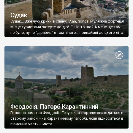
Судак
Судак... Вже чую крики в спину: "Ааа, попса! Муляжна фортеця!
Місце,туристами затерте до дір!..." Но то шо? А мене ще там
не було, ну не "дірявив" я там нічого... принаймні до цього літа.
Феодосія. Пагорб Карантинний
Головна памятка Феодосії - Генуезька фортеця знаходиться в
старому районі - на Карантинному пагорбі, який підноситься в
південній частині міста.