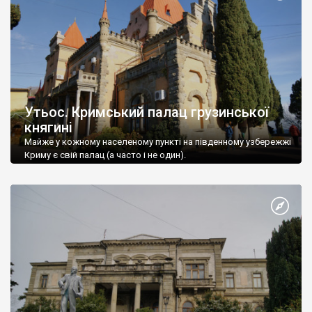
Утьос. Кримський палац грузинської
княгині
Майже у кожному населеному пункті на південному узбережжі
Криму є свій палац (а часто і не один).