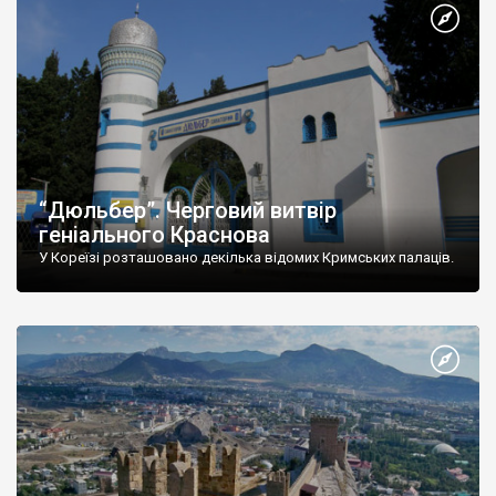
“Дюльбер”. Черговий витвір
геніального Краснова
У Кореїзі розташовано декілька відомих Кримських палаців.