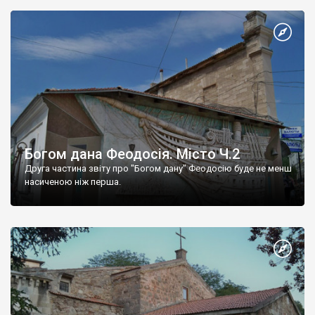
Богом дана Феодосія. Місто Ч.2
Друга частина звіту про "Богом дану" Феодосію буде не менш
насиченою ніж перша.