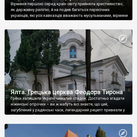
Вірменія першою серед країн світу прийняла християнство,
як державну релігію, й на подив багатьох пересічних
українців, які усіх кавказців вважають мусульманами, вірмени
є відданими вірянами Христа
Ялта. Грецька церква Феодора Тирона
Греки залишили Україні чималий спадок. Достатньо згадати
ніжинські огірочки – ви ж мабуть всі знаєте, що цей,
загублений у радянські часи, легендарний рецепт привезли у
Ніжин греки?