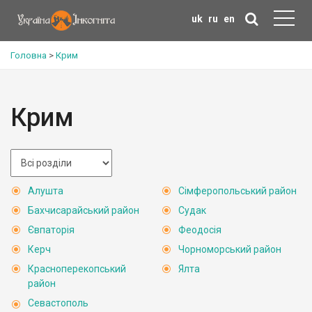
uk
ru
en
Головна
>
Крим
Крим
Алушта
Сімферопольський район
Бахчисарайський район
Судак
Євпаторія
Феодосія
Керч
Чорноморський район
Красноперекопський
Ялта
район
Севастополь