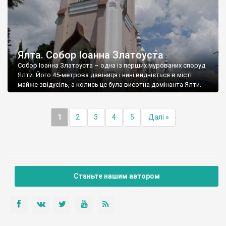
Ялта. Собор Іоанна Златоуста
Собор Іоанна Златоуста – одна із перших мурованих споруд
Ялти. Його 45-метрова дзвіниця і нині видніється в місті
майже звідусіль, а колись це була висотна домінанта Ялти.
1
2
3
4
5
Далі »
Станьте нашим автором