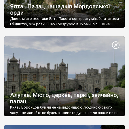
Ялта . Палац нащадків Мордовської
орди
Дивне місто все таки Ялта. Такого контрасту між багатством
і бідністю, між розкішшю і розрухою в Україні більше не
знайдеш.
Алупка. Місто, церква, парк і, звичайно,
палац
Князь Воронцов був чи не найвідомішою людиною свого
часу, але давайте не будемо кривити душею – чи знали ви це
прізвище до відвідин Алупки? Мабуть все таки ні.