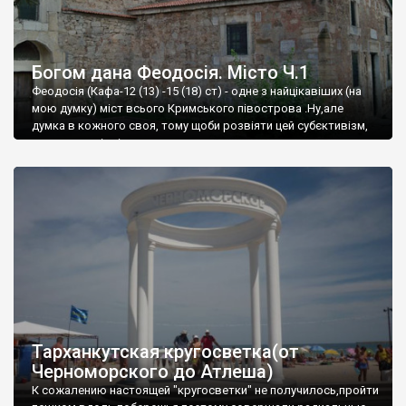
Богом дана Феодосія. Місто Ч.1
Феодосія (Кафа-12 (13) -15 (18) ст) - одне з найцікавіших (на
мою думку) міст всього Кримського півострова .Ну,але
думка в кожного своя, тому щоби розвіяти цей субєктивізм,
запрошую відвідати це
Тарханкутская кругосветка(от
Черноморского до Атлеша)
К сожалению настоящей "кругосветки" не получилось,пройти