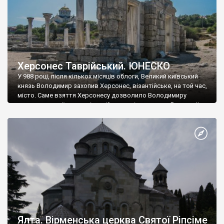
Херсонес Таврійський. ЮНЕСКО
У 988 році, після кількох місяців облоги, Великий київський
князь Володимир захопив Херсонес, візантійське, на той час,
місто. Саме взяття Херсонесу дозволило Володимиру
диктувати свої умови візантійському імператору Василю ІІ, та
одружитися з його дочкою Ганною. Цього ж року, в
Херсонесі Володимир-язичник, став Василем-християнином.
А потім було Хрещення Русі. На честь Херсонесу Таврійського
названо місто […]
Ялта. Вірменська церква Святої Ріпсіме