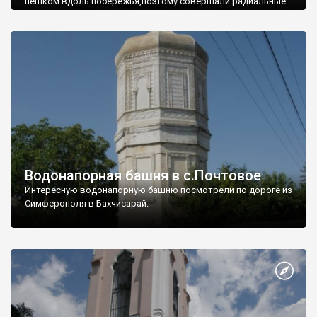
пешком вдоль побережья,поэтому совершали радиальные
вылазки из Оленевки.
Водонапорная башня в с.Почтовое
Интересную водонапорную башню посмотрели по дороге из
Симферополя в Бахчисарай.