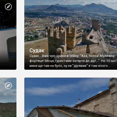
Судак
Судак... Вже чую крики в спину: "Ааа, попса! Муляжна
фортеця! Місце,туристами затерте до дір!..." Но то шо
мене ще там не було, ну не "дірявив" я там нічого...
принаймні до цього літа.