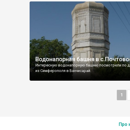
Водонапорная башня в с.Почтово
Интересную водонапорную башню посмотрели по д
из Симферополя в Бахчисарай.
1
Про 