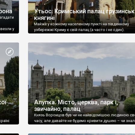
рона
Утьос. Кримський палац грузинськ
княгині
згадати
Майже у кожному населеному пункті на південному
ивезли у
узбережжі Криму є свій палац (а часто і не один).
ої
Алупка. Місто, церква, парк і,
звичайно, палац
Князь Воронцов був чи не найвідомішою людиною св
раїні
часу, але давайте не будемо кривити душею – чи знал
це прізвище до відвідин Алупки? Мабуть все таки ні.