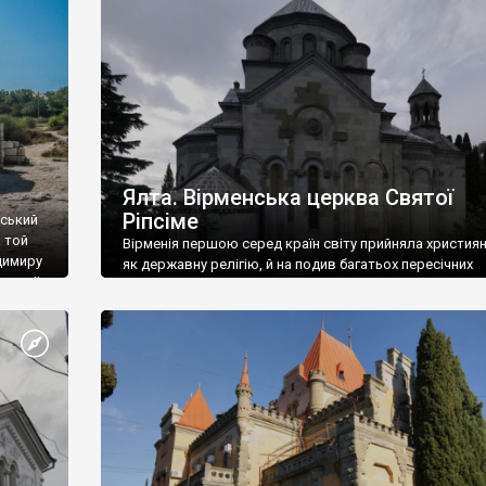
ефактів
називаються «повстяками» (postaki)…” “Вино. Крим
єкту
виробляє відмінне вино і його вдосталь: воно все ду
го».
легке біле і дуже […]
ти та
Ялта. Вірменська церква Святої
Ріпсіме
вський
 той
Вірменія першою серед країн світу прийняла христия
димиру
як державну релігію, й на подив багатьох пересічних
илю ІІ,
українців, які усіх кавказців вважають мусульманами,
 в
вірмени є відданими вірянами Христа