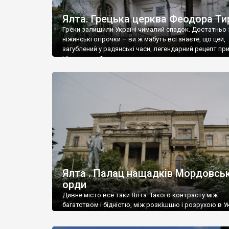
Ялта. Грецька церква Феодора Ти
Греки залишили Україні чималий спадок. Достатньо 
ніжинські огірочки – ви ж мабуть всі знаєте, що цей,
загублений у радянські часи, легендарний рецепт пр
Ніжин греки?
Ялта . Палац нащадків Мордовськ
орди
Дивне місто все таки Ялта. Такого контрасту між
багатством і бідністю, між розкішшю і розрухою в Ук
більше не знайдеш.