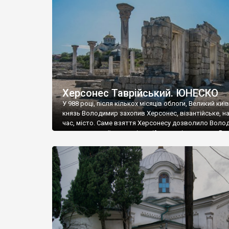
музею «Новгородський музей-заповідник» сотні арт
візантійської доби. Раритети викрадені з фондів об’
культурної спадщини ЮНЕСКО «Херсонеса Таврійсько
Офіційно – на виставку «Золото Візантії», але експер
влада в Україні вважають це лише […]
Херсонес Таврійський. ЮНЕСКО
У 988 році, після кількох місяців облоги, Великий киї
князь Володимир захопив Херсонес, візантійське, на
час, місто. Саме взяття Херсонесу дозволило Воло
диктувати свої умови візантійському імператору Вас
та одружитися з його дочкою Ганною. Цього ж року,
Херсонесі Володимир-язичник, став Василем-
християнином. А потім було Хрещення Русі. На честь
Херсонесу Таврійського названо місто […]