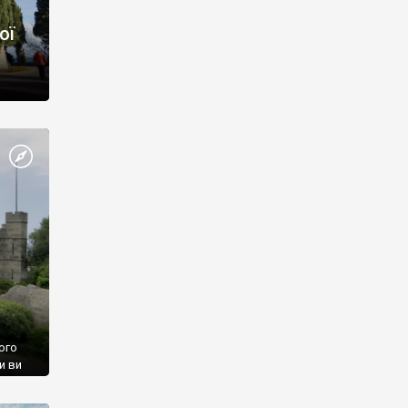
ої
ого
и ви