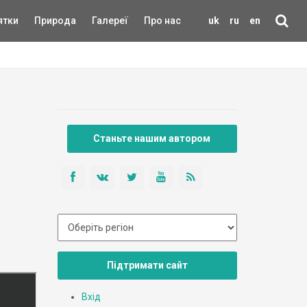
ятки
Природа
Галереї
Про нас
uk
ru
en
Станьте нашим автором
Підтримати сайт
Вхід