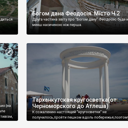
Богом дана Феодосія. Місто Ч.2
одиться
Друга частина звіту про "Богом дану" Феодосію буде 
менш насиченою ніж перша.
Тарханкутская кругосветка(от
Черноморского до Атлеша)
ших (на
але
К сожалению настоящей "кругосветки" не
тивізм,
получилось,пройти пешком вдоль побережья,поэтом
совершали радиальные вылазки из Оленевки.