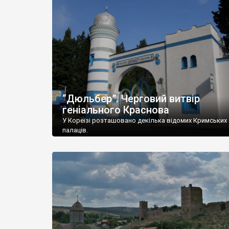
“Дюльбер”. Черговий витвір
геніального Краснова
У Кореїзі розташовано декілька відомих Кримських
палаців.