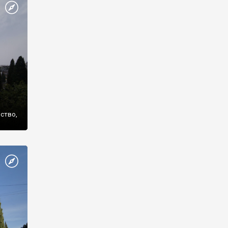
же
нство,