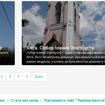
е
Ялта. Собор Іоанна Златоуста
ороге
Собор Іоанна Златоуста – одна із перших мурованих 
Ялти. Його 45-метрова дзвіниця і нині видніється в міс
майже звідусіль, а колись це була висотна домінанта 
2
3
4
5
Далі »
нас
Стати автором
Підтримати сайт “Україна Інкогні