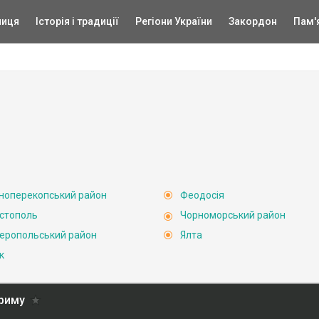
ниця
Історія і традиції
Регіони України
Закордон
Пам'
ноперекопський район
Феодосія
стополь
Чорноморський район
еропольський район
Ялта
к