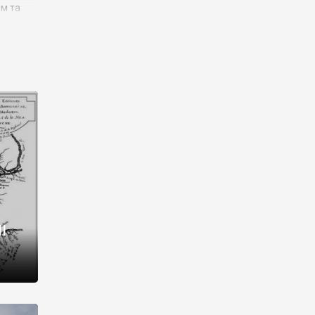
им та
ора і
є
го типу,
ей-
рний
ста:
 райони
від 2
I
і,
рукти,
 котрі