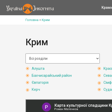
Крам
Головна
>
Крим
Крим
Алушта
Крас
Бахчисарайський район
Сева
Євпаторія
Сімф
Керч
Суда