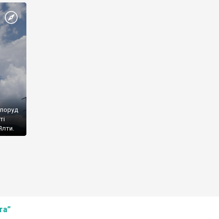
споруд
ті
Ялти.
та”