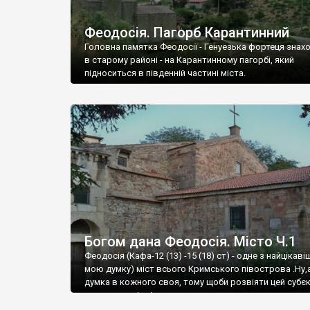
Феодосія. Пагорб Карантинний
Головна памятка Феодосії - Генуезька фортеця знах
в старому районі - на Карантинному пагорбі, який
підноситься в південній частині міста.
Богом дана Феодосія. Місто Ч.1
Феодосія (Кафа-12 (13) -15 (18) ст) - одне з найцікаві
мою думку) міст всього Кримського півострова .Ну,
думка в кожного своя, тому щоби розвіяти цей субєк
запрошую відвідати це