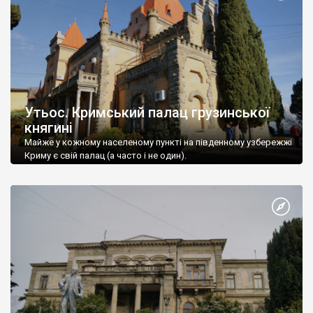
Утьос. Кримський палац грузинської
княгині
Майже у кожному населеному пункті на південному узбережжі
Криму є свій палац (а часто і не один).