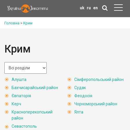
uk
ru
en
Головна
>
Крим
Крим
Алушта
Сімферопольський район
Бахчисарайський район
Судак
Євпаторія
Феодосія
Керч
Чорноморський район
Красноперекопський
Ялта
район
Севастополь