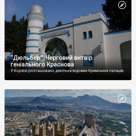
“Дюльбер”. Черговий витвір
геніального Краснова
У Кореїзі розташовано декілька відомих Кримських палаців.