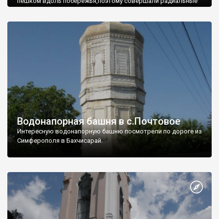
пешком вдоль побережья,поэтому совершали радиальные
вылазки из Оленевки.
Водонапорная башня в с.Почтовое
Интересную водонапорную башню посмотрели по дороге из
Симферополя в Бахчисарай.