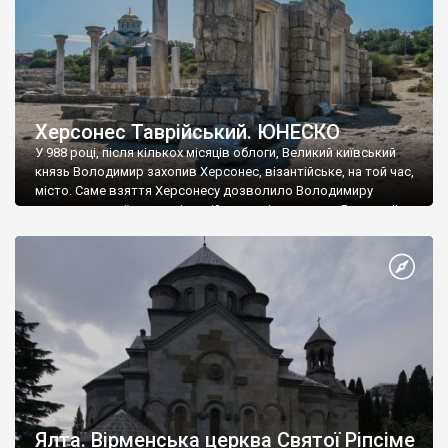
Херсонес Таврійський. ЮНЕСКО
У 988 році, після кількох місяців облоги, Великий київський
князь Володимир захопив Херсонес, візантійське, на той час,
місто. Саме взяття Херсонесу дозволило Володимиру
диктувати свої умови візантійському імператору Василю ІІ, та
одружитися з його дочкою Ганною. Цього ж року, в
Херсонесі Володимир-язичник, став Василем-християнином.
А потім було Хрещення Русі. На честь Херсонесу Таврійського
названо місто […]
Ялта. Вірменська церква Святої Ріпсіме