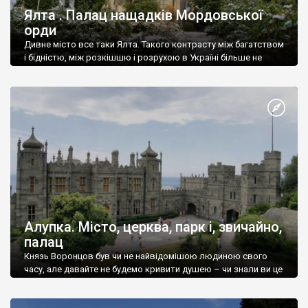
Ялта . Палац нащадків Мордовської
орди
Дивне місто все таки Ялта. Такого контрасту між багатством
і бідністю, між розкішшю і розрухою в Україні більше не
знайдеш.
Алупка. Місто, церква, парк і, звичайно,
палац
Князь Воронцов був чи не найвідомішою людиною свого
часу, але давайте не будемо кривити душею – чи знали ви це
прізвище до відвідин Алупки? Мабуть все таки ні.