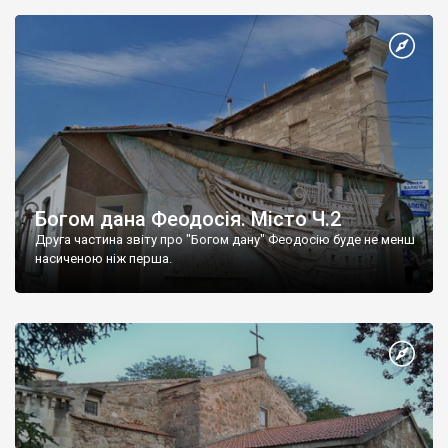
Богом дана Феодосія. Місто Ч.2
Друга частина звіту про "Богом дану" Феодосію буде не менш
насиченою ніж перша.