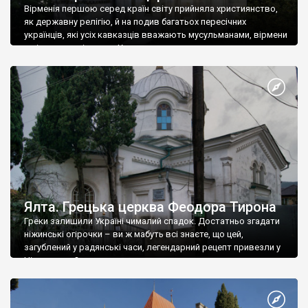
Вірменія першою серед країн світу прийняла християнство,
як державну релігію, й на подив багатьох пересічних
українців, які усіх кавказців вважають мусульманами, вірмени
є відданими вірянами Христа
Ялта. Грецька церква Феодора Тирона
Греки залишили Україні чималий спадок. Достатньо згадати
ніжинські огірочки – ви ж мабуть всі знаєте, що цей,
загублений у радянські часи, легендарний рецепт привезли у
Ніжин греки?