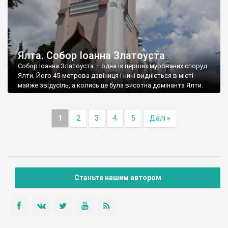
Ялта. Собор Іоанна Златоуста
Собор Іоанна Златоуста – одна із перших мурованих споруд
Ялти. Його 45-метрова дзвіниця і нині видніється в місті
майже звідусіль, а колись це була висотна домінанта Ялти.
1
2
3
4
5
Далі »
Станьте нашим автором