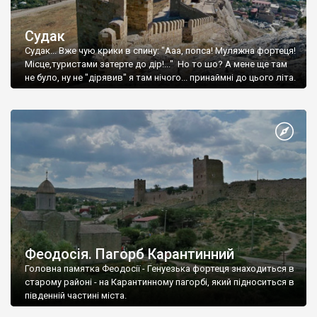
Судак
Судак... Вже чую крики в спину: "Ааа, попса! Муляжна фортеця!
Місце,туристами затерте до дір!..." Но то шо? А мене ще там
не було, ну не "дірявив" я там нічого... принаймні до цього літа.
Феодосія. Пагорб Карантинний
Головна памятка Феодосії - Генуезька фортеця знаходиться в
старому районі - на Карантинному пагорбі, який підноситься в
південній частині міста.