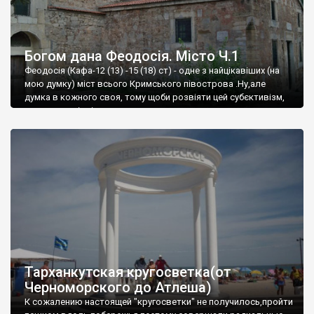
Богом дана Феодосія. Місто Ч.1
Феодосія (Кафа-12 (13) -15 (18) ст) - одне з найцікавіших (на
мою думку) міст всього Кримського півострова .Ну,але
думка в кожного своя, тому щоби розвіяти цей субєктивізм,
запрошую відвідати це
Тарханкутская кругосветка(от
Черноморского до Атлеша)
К сожалению настоящей "кругосветки" не получилось,пройти