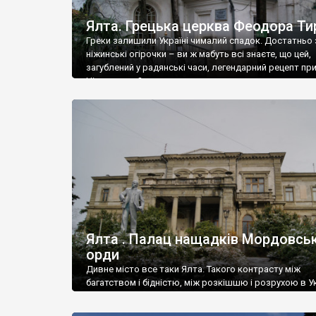
Ялта. Грецька церква Феодора Ти
Греки залишили Україні чималий спадок. Достатньо 
ніжинські огірочки – ви ж мабуть всі знаєте, що цей,
загублений у радянські часи, легендарний рецепт пр
Ніжин греки?
Ялта . Палац нащадків Мордовськ
орди
Дивне місто все таки Ялта. Такого контрасту між
багатством і бідністю, між розкішшю і розрухою в Ук
більше не знайдеш.