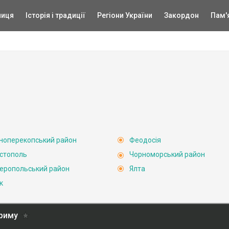
ниця
Історія і традиції
Регіони України
Закордон
Пам'
ноперекопський район
Феодосія
стополь
Чорноморський район
еропольський район
Ялта
к