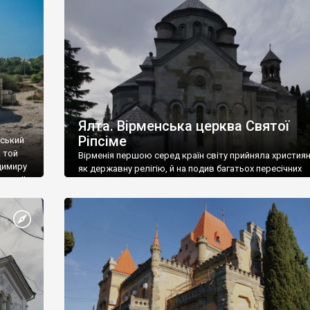
ефактів
називаються «повстяками» (postaki)…” “Вино. Крим
єкту
виробляє відмінне вино і його вдосталь: воно все ду
го».
легке біле і дуже […]
ти та
Ялта. Вірменська церква Святої
Ріпсіме
вський
 той
Вірменія першою серед країн світу прийняла христия
димиру
як державну релігію, й на подив багатьох пересічних
илю ІІ,
українців, які усіх кавказців вважають мусульманами,
 в
вірмени є відданими вірянами Христа