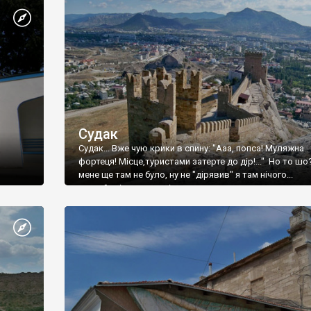
Судак
Судак... Вже чую крики в спину: "Ааа, попса! Муляжна
фортеця! Місце,туристами затерте до дір!..." Но то шо
мене ще там не було, ну не "дірявив" я там нічого...
принаймні до цього літа.