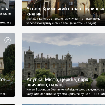
рона
Утьос. Кримський палац грузинськ
княгині
згадати
Майже у кожному населеному пункті на південному
ивезли у
узбережжі Криму є свій палац (а часто і не один).
ої
Алупка. Місто, церква, парк і,
звичайно, палац
Князь Воронцов був чи не найвідомішою людиною св
раїні
часу, але давайте не будемо кривити душею – чи знал
це прізвище до відвідин Алупки? Мабуть все таки ні.