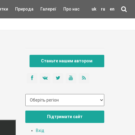
ятки
Природа
Галереї
Про нас
uk
ru
en
Станьте нашим автором
Підтримати сайт
Вхід