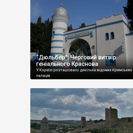
“Дюльбер”. Черговий витвір
геніального Краснова
У Кореїзі розташовано декілька відомих Кримських
палаців.