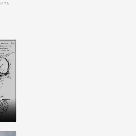
им та
ора і
є
го типу,
ей-
рний
ста:
 райони
від 2
I
і,
рукти,
 котрі