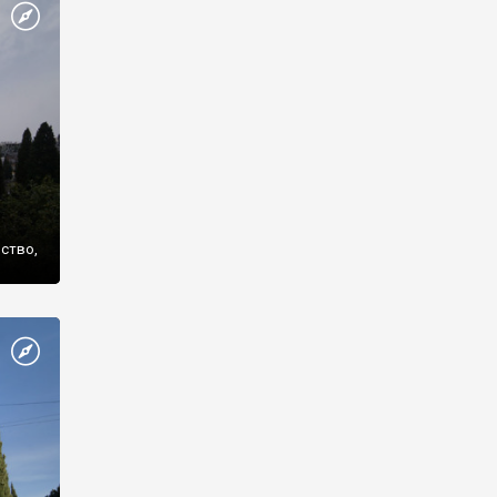
же
нство,