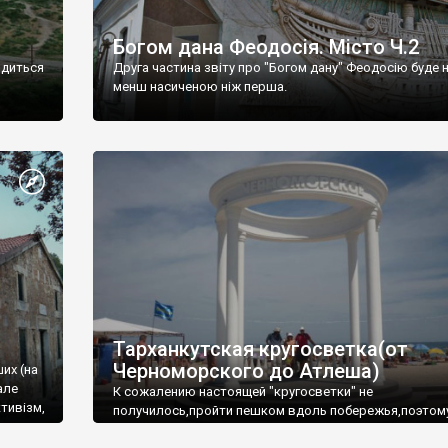
Богом дана Феодосія. Місто Ч.2
одиться
Друга частина звіту про "Богом дану" Феодосію буде 
менш насиченою ніж перша.
Тарханкутская кругосветка(от
Черноморского до Атлеша)
ших (на
але
К сожалению настоящей "кругосветки" не
тивізм,
получилось,пройти пешком вдоль побережья,поэтом
совершали радиальные вылазки из Оленевки.