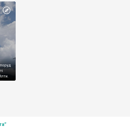
споруд
ті
Ялти.
та”