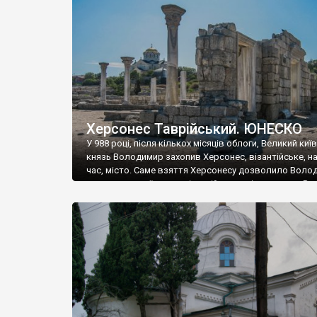
музею «Новгородський музей-заповідник» сотні арт
візантійської доби. Раритети викрадені з фондів об’
культурної спадщини ЮНЕСКО «Херсонеса Таврійсько
Офіційно – на виставку «Золото Візантії», але експер
влада в Україні вважають це лише […]
Херсонес Таврійський. ЮНЕСКО
У 988 році, після кількох місяців облоги, Великий киї
князь Володимир захопив Херсонес, візантійське, на
час, місто. Саме взяття Херсонесу дозволило Воло
диктувати свої умови візантійському імператору Вас
та одружитися з його дочкою Ганною. Цього ж року,
Херсонесі Володимир-язичник, став Василем-
християнином. А потім було Хрещення Русі. На честь
Херсонесу Таврійського названо місто […]