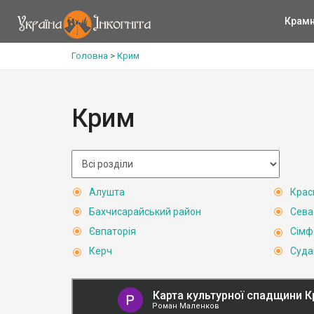
Крам
Головна
>
Крим
Крим
Алушта
Крас
Бахчисарайський район
Сева
Євпаторія
Сімф
Керч
Суда