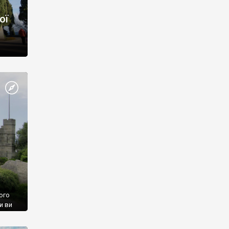
ої
ого
и ви