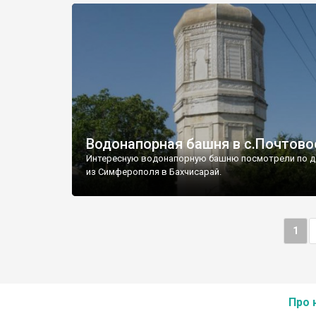
Водонапорная башня в с.Почтово
Интересную водонапорную башню посмотрели по д
из Симферополя в Бахчисарай.
1
Про 