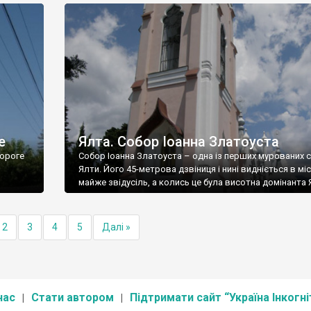
е
Ялта. Собор Іоанна Златоуста
ороге
Собор Іоанна Златоуста – одна із перших мурованих 
Ялти. Його 45-метрова дзвіниця і нині видніється в міс
майже звідусіль, а колись це була висотна домінанта 
2
3
4
5
Далі »
нас
Стати автором
Підтримати сайт “Україна Інкогні