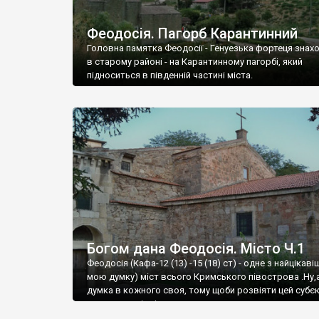
Феодосія. Пагорб Карантинний
Головна памятка Феодосії - Генуезька фортеця знах
в старому районі - на Карантинному пагорбі, який
підноситься в південній частині міста.
Богом дана Феодосія. Місто Ч.1
Феодосія (Кафа-12 (13) -15 (18) ст) - одне з найцікаві
мою думку) міст всього Кримського півострова .Ну,
думка в кожного своя, тому щоби розвіяти цей субєк
запрошую відвідати це