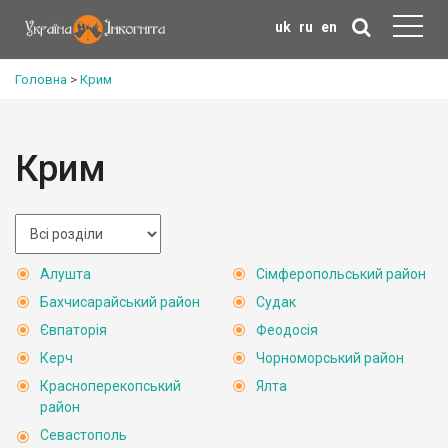
uk
ru
en
Головна
>
Крим
Крим
Алушта
Сімферопольський район
Бахчисарайський район
Судак
Євпаторія
Феодосія
Керч
Чорноморський район
Красноперекопський
Ялта
район
Севастополь