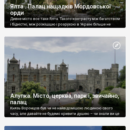
Ялта . Палац нащадків Мордовської
орди
Дивне місто все таки Ялта. Такого контрасту між багатством
і бідністю, між розкішшю і розрухою в Україні більше не
знайдеш.
Алупка. Місто, церква, парк і, звичайно,
палац
Князь Воронцов був чи не найвідомішою людиною свого
часу, але давайте не будемо кривити душею – чи знали ви це
прізвище до відвідин Алупки? Мабуть все таки ні.