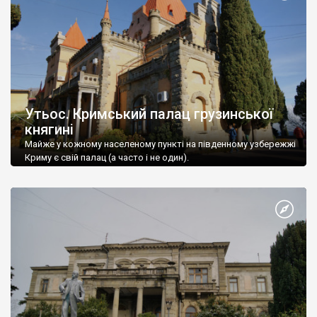
Утьос. Кримський палац грузинської
княгині
Майже у кожному населеному пункті на південному узбережжі
Криму є свій палац (а часто і не один).