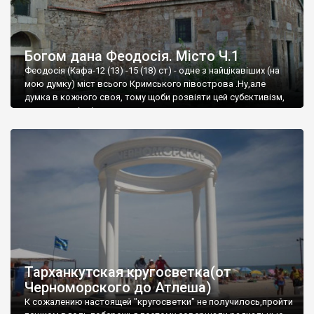
Богом дана Феодосія. Місто Ч.1
Феодосія (Кафа-12 (13) -15 (18) ст) - одне з найцікавіших (на
мою думку) міст всього Кримського півострова .Ну,але
думка в кожного своя, тому щоби розвіяти цей субєктивізм,
запрошую відвідати це
Тарханкутская кругосветка(от
Черноморского до Атлеша)
К сожалению настоящей "кругосветки" не получилось,пройти