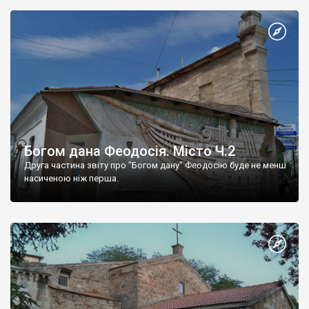
Богом дана Феодосія. Місто Ч.2
Друга частина звіту про "Богом дану" Феодосію буде не менш
насиченою ніж перша.