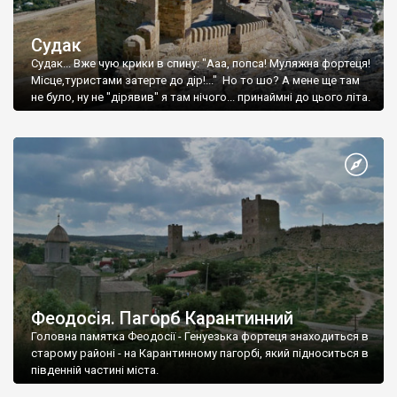
Судак
Судак... Вже чую крики в спину: "Ааа, попса! Муляжна фортеця!
Місце,туристами затерте до дір!..." Но то шо? А мене ще там
не було, ну не "дірявив" я там нічого... принаймні до цього літа.
Феодосія. Пагорб Карантинний
Головна памятка Феодосії - Генуезька фортеця знаходиться в
старому районі - на Карантинному пагорбі, який підноситься в
південній частині міста.