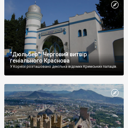
“Дюльбер”. Черговий витвір
геніального Краснова
У Кореїзі розташовано декілька відомих Кримських палаців.