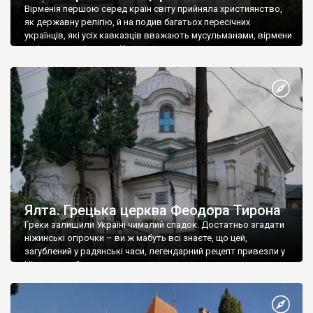
Вірменія першою серед країн світу прийняла християнство,
як державну релігію, й на подив багатьох пересічних
українців, які усіх кавказців вважають мусульманами, вірмени
є відданими вірянами Христа
Ялта. Грецька церква Феодора Тирона
Греки залишили Україні чималий спадок. Достатньо згадати
ніжинські огірочки – ви ж мабуть всі знаєте, що цей,
загублений у радянські часи, легендарний рецепт привезли у
Ніжин греки?