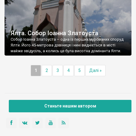
Ялта. Собор Іоанна Златоуста
Собор Іоанна Златоуста – одна із перших мурованих споруд
Ялти. Його 45-метрова дзвіниця і нині видніється в місті
майже звідусіль, а колись це була висотна домінанта Ялти.
1
2
3
4
5
Далі »
Станьте нашим автором