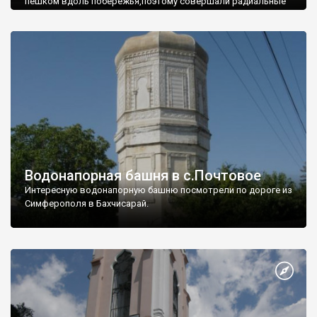
пешком вдоль побережья,поэтому совершали радиальные
вылазки из Оленевки.
Водонапорная башня в с.Почтовое
Интересную водонапорную башню посмотрели по дороге из
Симферополя в Бахчисарай.