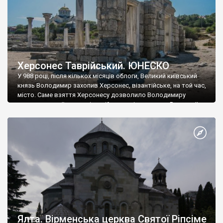
Херсонес Таврійський. ЮНЕСКО
У 988 році, після кількох місяців облоги, Великий київський
князь Володимир захопив Херсонес, візантійське, на той час,
місто. Саме взяття Херсонесу дозволило Володимиру
диктувати свої умови візантійському імператору Василю ІІ, та
одружитися з його дочкою Ганною. Цього ж року, в
Херсонесі Володимир-язичник, став Василем-християнином.
А потім було Хрещення Русі. На честь Херсонесу Таврійського
названо місто […]
Ялта. Вірменська церква Святої Ріпсіме