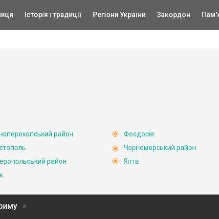
ниця
Історія і традиції
Регіони України
Закордон
Пам'
ноперекопський район
Феодосія
стополь
Чорноморський район
еропольський район
Ялта
к