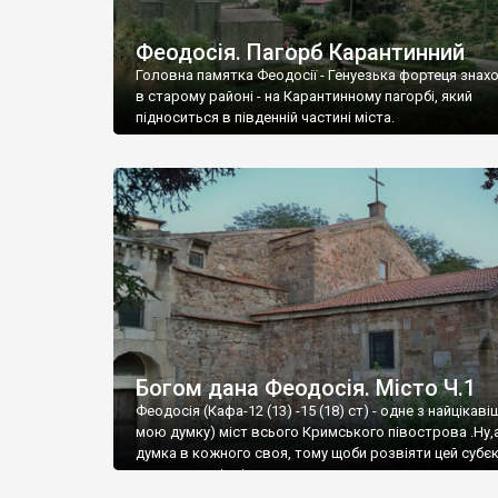
Феодосія. Пагорб Карантинний
Головна памятка Феодосії - Генуезька фортеця знах
в старому районі - на Карантинному пагорбі, який
підноситься в південній частині міста.
Богом дана Феодосія. Місто Ч.1
Феодосія (Кафа-12 (13) -15 (18) ст) - одне з найцікаві
мою думку) міст всього Кримського півострова .Ну,
думка в кожного своя, тому щоби розвіяти цей субєк
запрошую відвідати це