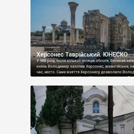
музею «Новгородський музей-заповідник» сотні арт
візантійської доби. Раритети викрадені з фондів об’
культурної спадщини ЮНЕСКО «Херсонеса Таврійсько
Офіційно – на виставку «Золото Візантії», але експер
влада в Україні вважають це лише […]
Херсонес Таврійський. ЮНЕСКО
У 988 році, після кількох місяців облоги, Великий киї
князь Володимир захопив Херсонес, візантійське, на
час, місто. Саме взяття Херсонесу дозволило Воло
диктувати свої умови візантійському імператору Вас
та одружитися з його дочкою Ганною. Цього ж року,
Херсонесі Володимир-язичник, став Василем-
християнином. А потім було Хрещення Русі. На честь
Херсонесу Таврійського названо місто […]