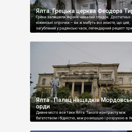
Ялта. Грецька церква Феодора Ти
Греки залишили Україні чималий спадок. Достатньо 
ніжинські огірочки – ви ж мабуть всі знаєте, що цей,
загублений у радянські часи, легендарний рецепт пр
Ніжин греки?
Ялта . Палац нащадків Мордовськ
орди
Дивне місто все таки Ялта. Такого контрасту між
багатством і бідністю, між розкішшю і розрухою в Ук
більше не знайдеш.