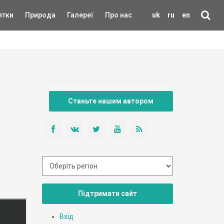
ятки
Природа
Галереї
Про нас
uk
ru
en
Станьте нашим автором
Підтримати сайт
Вхід