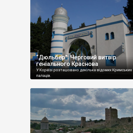
“Дюльбер”. Черговий витвір
геніального Краснова
У Кореїзі розташовано декілька відомих Кримських
палаців.