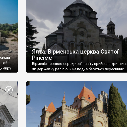
ефактів
називаються «повстяками» (postaki)…” “Вино. Крим
єкту
виробляє відмінне вино і його вдосталь: воно все ду
го».
легке біле і дуже […]
ти та
Ялта. Вірменська церква Святої
Ріпсіме
вський
 той
Вірменія першою серед країн світу прийняла христия
димиру
як державну релігію, й на подив багатьох пересічних
илю ІІ,
українців, які усіх кавказців вважають мусульманами,
 в
вірмени є відданими вірянами Христа