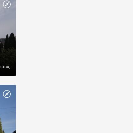
же
нство,