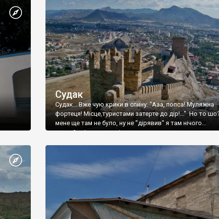
Судак
Судак... Вже чую крики в спину: "Ааа, попса! Муляжна
фортеця! Місце,туристами затерте до дір!..." Но то шо
мене ще там не було, ну не "дірявив" я там нічого...
принаймні до цього літа.