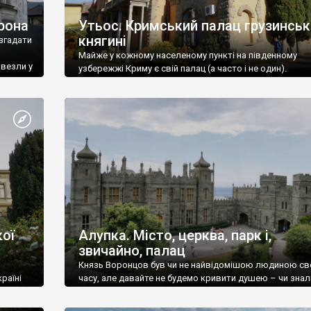
рона
Утьос. Кримський палац грузинськ
княгині
згадати
Майже у кожному населеному пункті на південному
ивезли у
узбережжі Криму є свій палац (а часто і не один).
ої
Алупка. Місто, церква, парк і,
звичайно, палац
Князь Воронцов був чи не найвідомішою людиною св
раїні
часу, але давайте не будемо кривити душею – чи знал
це прізвище до відвідин Алупки? Мабуть все таки ні.