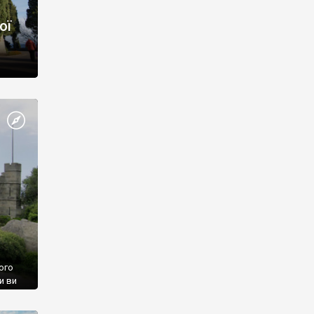
ої
ого
и ви