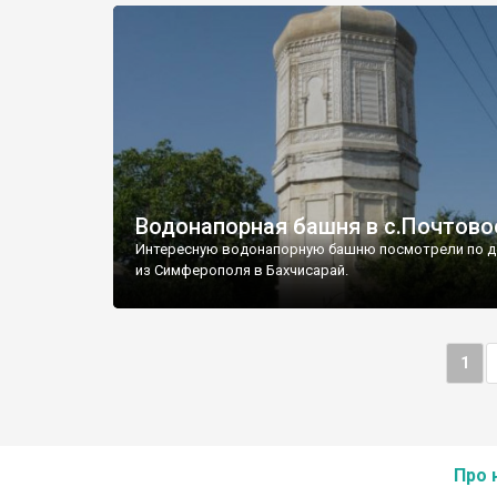
Водонапорная башня в с.Почтово
Интересную водонапорную башню посмотрели по д
из Симферополя в Бахчисарай.
1
Про 