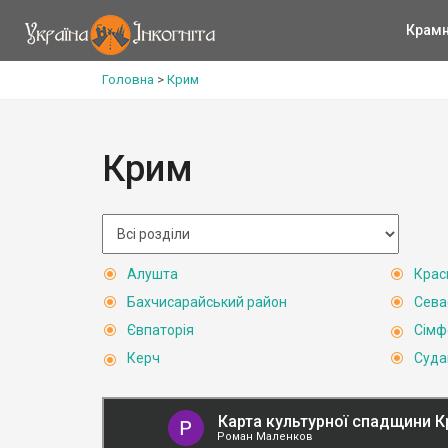
Крам
Головна
>
Крим
Крим
Алушта
Крас
Бахчисарайський район
Сева
Євпаторія
Сімф
Керч
Суда