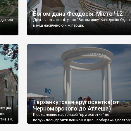
Богом дана Феодосія. Місто Ч.2
одиться
Друга частина звіту про "Богом дану" Феодосію буде 
менш насиченою ніж перша.
Тарханкутская кругосветка(от
Черноморского до Атлеша)
ших (на
але
К сожалению настоящей "кругосветки" не
тивізм,
получилось,пройти пешком вдоль побережья,поэтом
совершали радиальные вылазки из Оленевки.