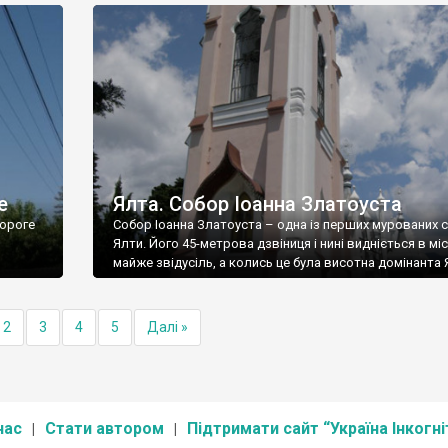
е
Ялта. Собор Іоанна Златоуста
ороге
Собор Іоанна Златоуста – одна із перших мурованих 
Ялти. Його 45-метрова дзвіниця і нині видніється в міс
майже звідусіль, а колись це була висотна домінанта 
2
3
4
5
Далі »
нас
Стати автором
Підтримати сайт “Україна Інкогні