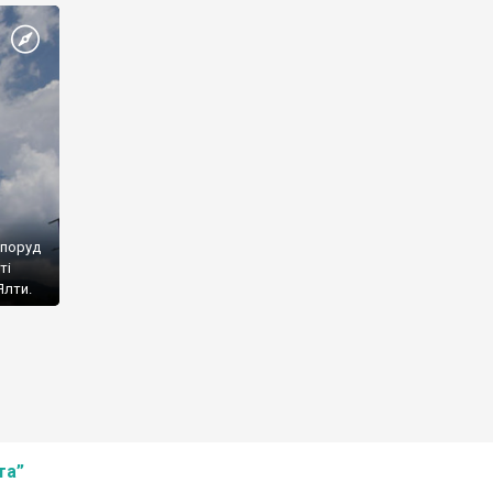
споруд
ті
Ялти.
та”