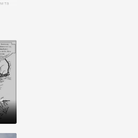
им та
ора і
є
го типу,
ей-
рний
ста:
 райони
від 2
I
і,
рукти,
 котрі