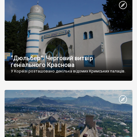
“Дюльбер”. Черговий витвір
геніального Краснова
У Кореїзі розташовано декілька відомих Кримських палаців.