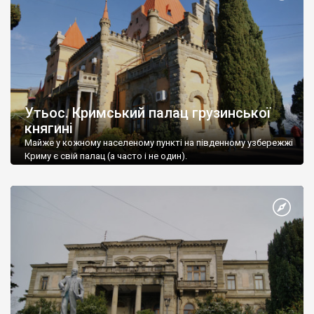
Утьос. Кримський палац грузинської
княгині
Майже у кожному населеному пункті на південному узбережжі
Криму є свій палац (а часто і не один).