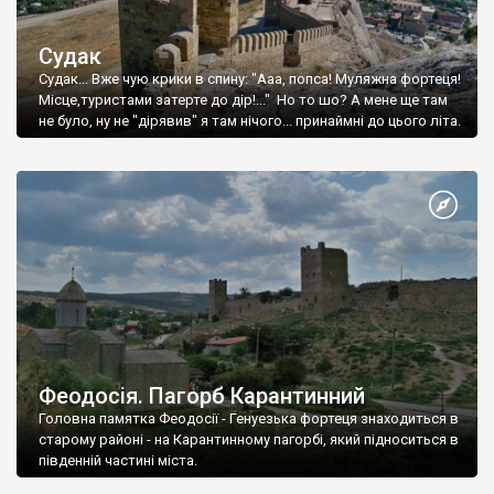
Судак
Судак... Вже чую крики в спину: "Ааа, попса! Муляжна фортеця!
Місце,туристами затерте до дір!..." Но то шо? А мене ще там
не було, ну не "дірявив" я там нічого... принаймні до цього літа.
Феодосія. Пагорб Карантинний
Головна памятка Феодосії - Генуезька фортеця знаходиться в
старому районі - на Карантинному пагорбі, який підноситься в
південній частині міста.