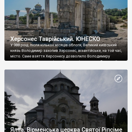
Херсонес Таврійський. ЮНЕСКО
У 988 році, після кількох місяців облоги, Великий київський
князь Володимир захопив Херсонес, візантійське, на той час,
місто. Саме взяття Херсонесу дозволило Володимиру
диктувати свої умови візантійському імператору Василю ІІ, та
одружитися з його дочкою Ганною. Цього ж року, в
Херсонесі Володимир-язичник, став Василем-християнином.
А потім було Хрещення Русі. На честь Херсонесу Таврійського
названо місто […]
Ялта. Вірменська церква Святої Ріпсіме