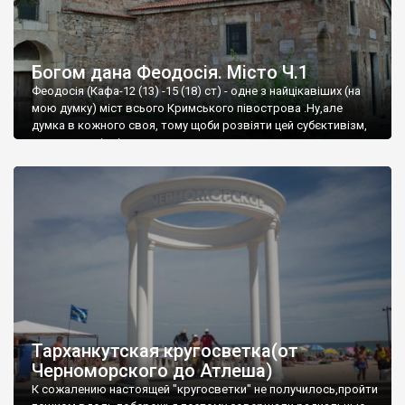
Богом дана Феодосія. Місто Ч.1
Феодосія (Кафа-12 (13) -15 (18) ст) - одне з найцікавіших (на
мою думку) міст всього Кримського півострова .Ну,але
думка в кожного своя, тому щоби розвіяти цей субєктивізм,
запрошую відвідати це
Тарханкутская кругосветка(от
Черноморского до Атлеша)
К сожалению настоящей "кругосветки" не получилось,пройти