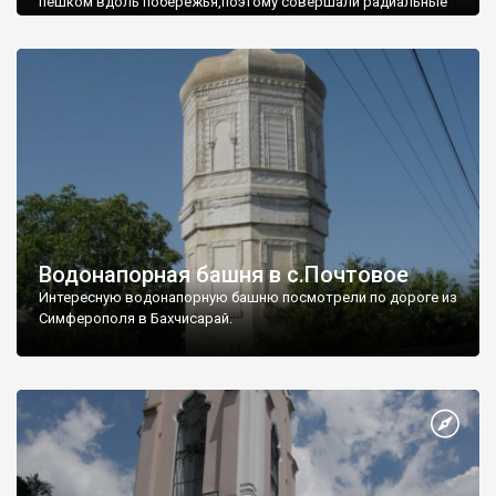
пешком вдоль побережья,поэтому совершали радиальные
вылазки из Оленевки.
Водонапорная башня в с.Почтовое
Интересную водонапорную башню посмотрели по дороге из
Симферополя в Бахчисарай.