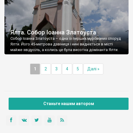
Ялта. Собор Іоанна Златоуста
Собор Іоанна Златоуста – одна із перших мурованих споруд
Ялти. Його 45-метрова дзвіниця і нині видніється в місті
майже звідусіль, а колись це була висотна домінанта Ялти.
1
2
3
4
5
Далі »
Станьте нашим автором