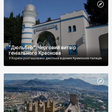
“Дюльбер”. Черговий витвір
геніального Краснова
У Кореїзі розташовано декілька відомих Кримських палаців.