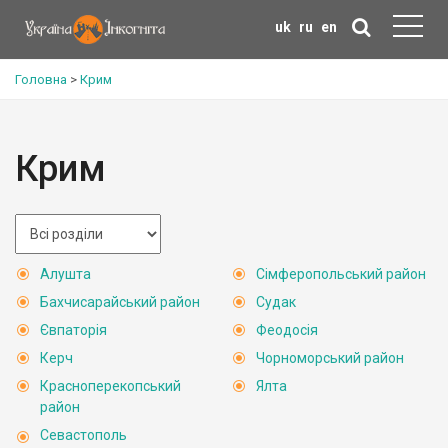
uk
ru
en
Головна
>
Крим
Крим
Алушта
Сімферопольський район
Бахчисарайський район
Судак
Євпаторія
Феодосія
Керч
Чорноморський район
Красноперекопський
Ялта
район
Севастополь