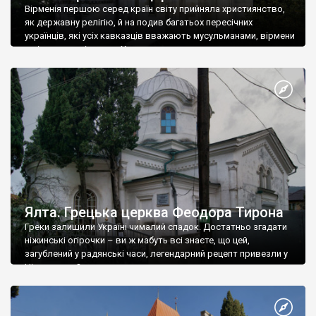
Вірменія першою серед країн світу прийняла християнство,
як державну релігію, й на подив багатьох пересічних
українців, які усіх кавказців вважають мусульманами, вірмени
є відданими вірянами Христа
Ялта. Грецька церква Феодора Тирона
Греки залишили Україні чималий спадок. Достатньо згадати
ніжинські огірочки – ви ж мабуть всі знаєте, що цей,
загублений у радянські часи, легендарний рецепт привезли у
Ніжин греки?