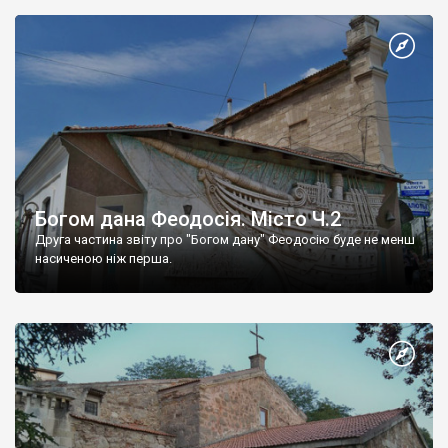
Богом дана Феодосія. Місто Ч.2
Друга частина звіту про "Богом дану" Феодосію буде не менш
насиченою ніж перша.