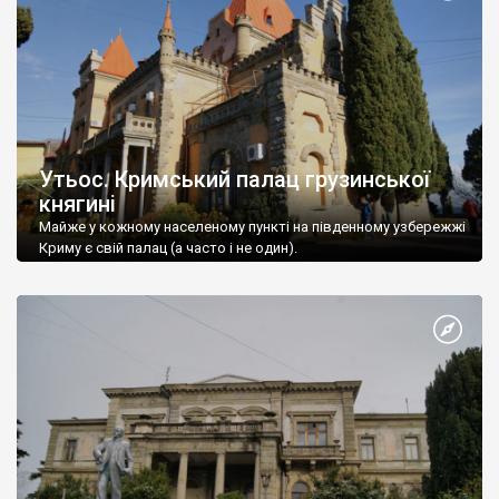
Утьос. Кримський палац грузинської
княгині
Майже у кожному населеному пункті на південному узбережжі
Криму є свій палац (а часто і не один).