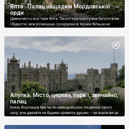
Ялта . Палац нащадків Мордовської
орди
Дивне місто все таки Ялта. Такого контрасту між багатством
і бідністю, між розкішшю і розрухою в Україні більше не
знайдеш.
Алупка. Місто, церква, парк і, звичайно,
палац
Князь Воронцов був чи не найвідомішою людиною свого
часу, але давайте не будемо кривити душею – чи знали ви це
прізвище до відвідин Алупки? Мабуть все таки ні.