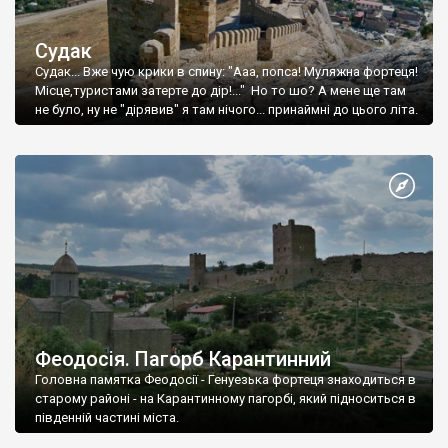
Судак
Судак... Вже чую крики в спину: "Ааа, попса! Муляжна фортеця!
Місце,туристами затерте до дір!..." Но то шо? А мене ще там
не було, ну не "дірявив" я там нічого... принаймні до цього літа.
Феодосія. Пагорб Карантинний
Головна памятка Феодосії - Генуезька фортеця знаходиться в
старому районі - на Карантинному пагорбі, який підноситься в
південній частині міста.